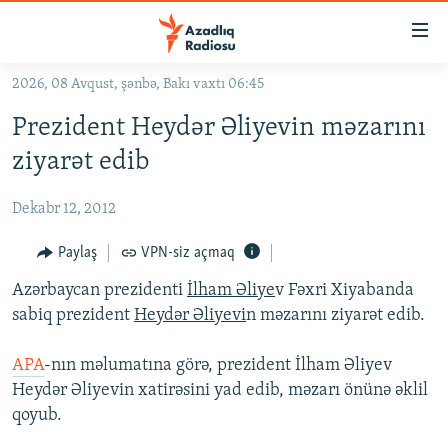
Keçid
linkləri
Əsas
2026, 08 Avqust, şənbə, Bakı vaxtı 06:45
məzmuna
GÜNDƏM
Prezident Heydər Əliyevin məzarını
qayıt
#İZAHLA
Əsas
ziyarət edib
KORRUPSIOMETR
naviqasiyaya
qayıt
Dekabr 12, 2012
#ƏSLINDƏ
Axtarışa
FƏRQƏ BAX
Paylaş
VPN-siz açmaq
keç
QANUNI DOĞRU
Azərbaycan prezidenti
İlham Əliye
v Fəxri Xiyabanda
sabiq prezident
Heydər Əliyevi
n məzarını ziyarət edib.
ARAŞDIRMA
MULTIMEDIA
APA
-nın məlumatına görə, prezident İlham Əliyev
Heydər Əliyevin xatirəsini yad edib, məzarı önünə əklil
RADIO ARXIV
VIDEO
qoyub.
HAQQIMIZDA
FOTOQALEREYA
OXU ZALI