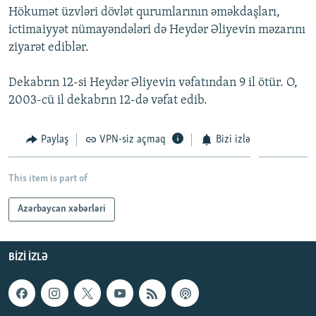
Hökumət üzvləri dövlət qurumlarının əməkdaşları,
İNFOQRAFIKA
AZƏRBAYCAN ƏDƏBIYYATI KITABXANASI
MISSIYAMIZ
BIZI IZLƏ
ictimaiyyət nümayəndələri də Heydər Əliyevin məzarını
KARIKATURA
İSLAM VƏ DEMOKRATIYA
PEŞƏ ETIKASI VƏ JURNALISTIKA STANDARTLARIMIZ
ziyarət ediblər.
İZ - MƏDƏNIYYƏT PROQRAMI
MATERIALLARIMIZDAN ISTIFADƏ
Dekabrın 12-si Heydər Əliyevin vəfatından 9 il ötür. O,
AZADLIQRADIOSU MOBIL TELEFONUNUZDA
RFE/RL-in bütün saytları
2003-cü il dekabrın 12-də vəfat edib.
BIZIMLƏ ƏLAQƏ
Paylaş
VPN-siz açmaq
Bizi izlə
XƏBƏR BÜLLETENLƏRIMIZ
This item is part of
Azərbaycan xəbərləri
BIZI IZLƏ