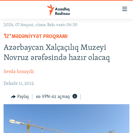
Keçid
linkləri
Əsas
2026, 07 Avqust, cümə, Bakı vaxtı 06:30
məzmuna
GÜNDƏM
"İZ" MƏDƏNIYYƏT PROQRAMI
qayıt
#İZAHLA
Əsas
Azərbaycan Xalçaçılıq Muzeyi
KORRUPSIOMETR
naviqasiyaya
Novruz ərəfəsində hazır olacaq
qayıt
#ƏSLINDƏ
Axtarışa
Sevda İsmayıllı
FƏRQƏ BAX
keç
Dekabr 11, 2012
QANUNI DOĞRU
ARAŞDIRMA
Paylaş
VPN-siz açmaq
MULTIMEDIA
RADIO ARXIV
VIDEO
HAQQIMIZDA
FOTOQALEREYA
OXU ZALI