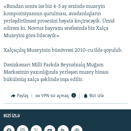
«Bundan sonra isə biz 4-5 ay ərzində muzeyin
kompozisiyasının qurulması, avadanlıqların
yerləşdirilməsi prosesini həyata keçirəcəyik. Ümid
edirəm ki, Novruz bayramı ərəfəsində biz Xalça
Muzeyini görə biləcəyik».
Xalçaçılıq Muzeyinin bünövrəsi 2010-cu ildə qoyulub.
Dənizkənarı Milli Parkda Beynəlxalq Muğam
Mərkəzinin yaxınlığında yerləşən muzey binası
bükülmüş xalça şəklində inşa edilir.
Paylaş
VPN-siz açmaq
Bizi izlə
BIZI IZLƏ