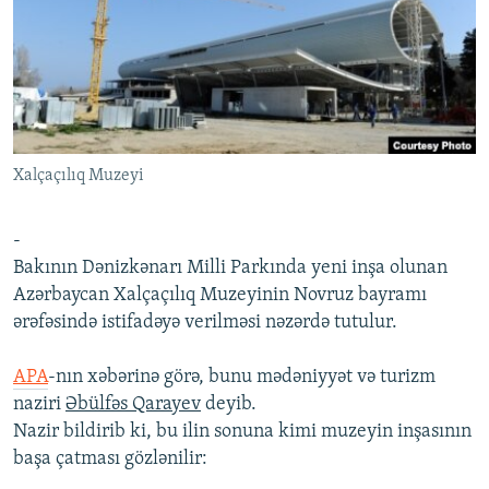
İNFOQRAFIKA
AZƏRBAYCAN ƏDƏBIYYATI KITABXANASI
MISSIYAMIZ
BIZI IZLƏ
KARIKATURA
İSLAM VƏ DEMOKRATIYA
PEŞƏ ETIKASI VƏ JURNALISTIKA STANDARTLARIMIZ
İZ - MƏDƏNIYYƏT PROQRAMI
MATERIALLARIMIZDAN ISTIFADƏ
AZADLIQRADIOSU MOBIL TELEFONUNUZDA
RFE/RL-in bütün saytları
Xalçaçılıq Muzeyi
BIZIMLƏ ƏLAQƏ
XƏBƏR BÜLLETENLƏRIMIZ
-
Bakının Dənizkənarı Milli Parkında yeni inşa olunan
Azərbaycan Xalçaçılıq Muzeyinin Novruz bayramı
ərəfəsində istifadəyə verilməsi nəzərdə tutulur.
APA
-nın xəbərinə görə, bunu mədəniyyət və turizm
naziri
Əbülfəs Qarayev
deyib.
Nazir bildirib ki, bu ilin sonuna kimi muzeyin inşasının
başa çatması gözlənilir: