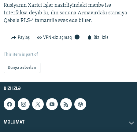
Rusiyanın Xarici İşlər nazirliyindəki mənbə isə
İNFOQRAFIKA
AZƏRBAYCAN ƏDƏBIYYATI KITABXANASI
MISSIYAMIZ
BIZI IZLƏ
İnterfaksa deyib ki, ilin sonuna Armavirdəki stansiya
KARIKATURA
İSLAM VƏ DEMOKRATIYA
PEŞƏ ETIKASI VƏ JURNALISTIKA STANDARTLARIMIZ
Qəbələ RLS-i tamamilə əvəz edə bilıər.
İZ - MƏDƏNIYYƏT PROQRAMI
MATERIALLARIMIZDAN ISTIFADƏ
Paylaş
VPN-siz açmaq
Bizi izlə
AZADLIQRADIOSU MOBIL TELEFONUNUZDA
RFE/RL-in bütün saytları
BIZIMLƏ ƏLAQƏ
This item is part of
XƏBƏR BÜLLETENLƏRIMIZ
Dünya xəbərləri
BIZI IZLƏ
MƏLUMAT