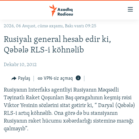
Keçid
linkləri
Əsas
2026, 06 Avqust, cümə axşamı, Bakı vaxtı 09:25
məzmuna
GÜNDƏM
Rusiyalı general hesab edir ki,
qayıt
#İZAHLA
Əsas
Qəbələ RLS-i köhnəlib
KORRUPSIOMETR
naviqasiyaya
qayıt
Dekabr 10, 2012
#ƏSLINDƏ
Axtarışa
FƏRQƏ BAX
Paylaş
VPN-siz açmaq
keç
QANUNI DOĞRU
Rusiyanın Interfaks agentliyi Rusiyanın Məqsədli
Təyinatlı Raket Qoşunları Baş qəragahının keşmiş rəisi
ARAŞDIRMA
Viktor Yesinin sözlərini sitat gətirir ki, “ Daryal (Qəbələ)
MULTIMEDIA
RLS-i artıq köhnəlib. Ona görə də bu stansiyanın
Rusiyanın raket hücumu xəbərdarlığı sisteminə marağı
RADIO ARXIV
VIDEO
qalmayıb”.
HAQQIMIZDA
FOTOQALEREYA
OXU ZALI