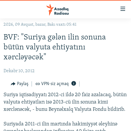
Keçid
linkləri
Əsas
2026, 09 Avqust, bazar, Bakı vaxtı 05:41
məzmuna
GÜNDƏM
BVF: "Suriya gələn ilin sonuna
qayıt
#İZAHLA
Əsas
bütün valyuta ehtiyatını
KORRUPSIOMETR
naviqasiyaya
xərcləyəcək"
qayıt
#ƏSLINDƏ
Axtarışa
Dekabr 10, 2012
FƏRQƏ BAX
keç
QANUNI DOĞRU
Paylaş
VPN-siz açmaq
ARAŞDIRMA
Suriya iqtisadiyyatı 2012-ci ildə 20 faiz azalacaq, bütün
valyuta ehtiyatları isə 2013-cü ilin sonuna kimi
MULTIMEDIA
xərclənəcək, - bunu Beynəlxalq Valyuta Fondu bildirib.
RADIO ARXIV
VIDEO
Suriyada 2011-ci ilin martında hakimiyyət əleyhinə
HAQQIMIZDA
FOTOQALEREYA
OXU ZALI