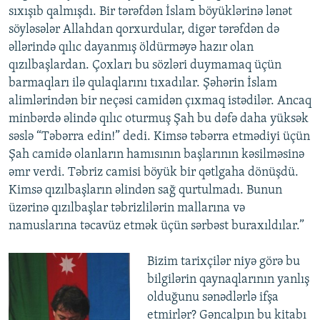
sıxışıb qalmışdı. Bir tərəfdən İslam böyüklərinə lənət
söyləsələr Allahdan qorxurdular, digər tərəfdən də
əllərində qılıc dayanmış öldürməyə hazır olan
qızılbaşlardan. Çoxları bu sözləri duymamaq üçün
barmaqları ilə qulaqlarını tıxadılar. Şəhərin İslam
alimlərindən bir neçəsi camidən çıxmaq istədilər. Ancaq
minbərdə əlində qılıc oturmuş Şah bu dəfə daha yüksək
səslə “Təbərra edin!” dedi. Kimsə təbərra etmədiyi üçün
Şah camidə olanların hamısının başlarının kəsilməsinə
əmr verdi. Təbriz camisi böyük bir qətlgaha dönüşdü.
Kimsə qızılbaşların əlindən sağ qurtulmadı. Bunun
üzərinə qızılbaşlar təbrizlilərin mallarına və
namuslarına təcavüz etmək üçün sərbəst buraxıldılar.”
Bizim tarixçilər niyə görə bu
bilgilərin qaynaqlarının yanlış
olduğunu sənədlərlə ifşa
etmirlər? Gəncalpın bu kitabı