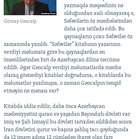
yazmaqda məqsədinin nə
olduğundan asılı olmayaraq o,
Səfəvilərin öz mənbələrindən
Güntay Gəncalp
daha çox istifadə edib. Bu
qaynaqların çoxu Səfəvilər öz
zamanında yazılıb. “Səfəvilər” kitabının yazarının
verdiyi məlumata görə bu qaynaqlardan ən
önəmlilərindən biri də Azərbaycan dilinə tərcümə
edilib. Əgər Gəncalp verdiyi məlumatlarda mənbə
olaraq göstərdiyi kitablar doğrudursa, o kitablarda bu
məlumatlar yazılmışsa, o zaman Gəncalpın tənqid
etməyin nə mənası var?
Kitabda iddia edilir, daha öncə Azərbaycan
mədəniyyətini quran və yaşadan Bayındırlı dövləti var
imiş və Şah İsmayıl bu dövləti tarixdən sildikdən sonra
İran dövlətini qurur və başına şahlıq tacı qoyduğunda
da 12 imam adına 12 cümlədən ibarət olan fars