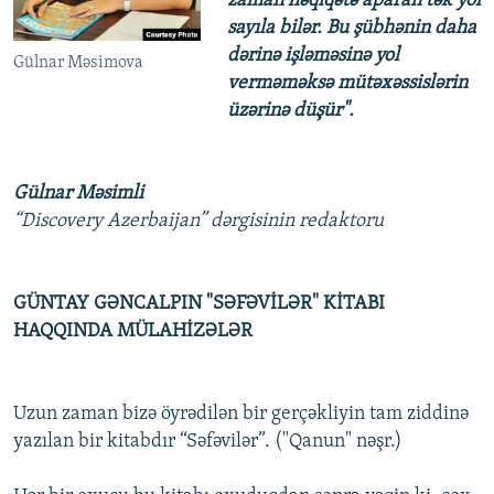
zaman həqiqətə aparan tək yol
İNFOQRAFIKA
AZƏRBAYCAN ƏDƏBIYYATI KITABXANASI
MISSIYAMIZ
sayıla bilər. Bu şübhənin daha
BIZI IZLƏ
dərinə işləməsinə yol
KARIKATURA
İSLAM VƏ DEMOKRATIYA
PEŞƏ ETIKASI VƏ JURNALISTIKA STANDARTLARIMIZ
Gülnar Məsimova
verməməksə mütəxəssislərin
İZ - MƏDƏNIYYƏT PROQRAMI
MATERIALLARIMIZDAN ISTIFADƏ
üzərinə düşür".
AZADLIQRADIOSU MOBIL TELEFONUNUZDA
RFE/RL-in bütün saytları
BIZIMLƏ ƏLAQƏ
Gülnar Məsimli
“Discovery Azerbaijan” dərgisinin redaktoru
XƏBƏR BÜLLETENLƏRIMIZ
GÜNTAY GƏNCALPIN "SƏFƏVİLƏR" KİTABI
HAQQINDA MÜLAHİZƏLƏR
Uzun zaman bizə öyrədilən bir gerçəkliyin tam ziddinə
yazılan bir kitabdır “Səfəvilər”. ("Qanun" nəşr.)