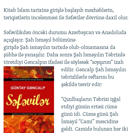
Kitab İslam tarixinə girişlə başlayıb məzhəblərin,
təriqiətlərin incələnməsi ilə Səfəvilər dövrünə daxil olur.
Səfəvilikdən öncəki durumu Azərbaycan və Anadoluda
açıqlayır. Şah İsmayıl bölümünə
girişdə Şah ismayılın tarixdə olub-olmamasına da
şübhə ilə yanaşılır. Daha sonra Şah İsmayılın Təbrizdə
törətdiyi Gəncalpın ifadəsi ilə söyləsək “soyqırım” izah
edilir. Gəncalp
Şah İsmayılın
təbrizlilərlə rəftarını bu
şəkildə təsvir edir:
“Qızılbaşların Təbrizi işğal
etdiyi günün ertəsi cümə
günü idi. Cümə günü Şah
İsmayıl “Cami” məscidinə
gəldi. Camidə bulunan hər iki