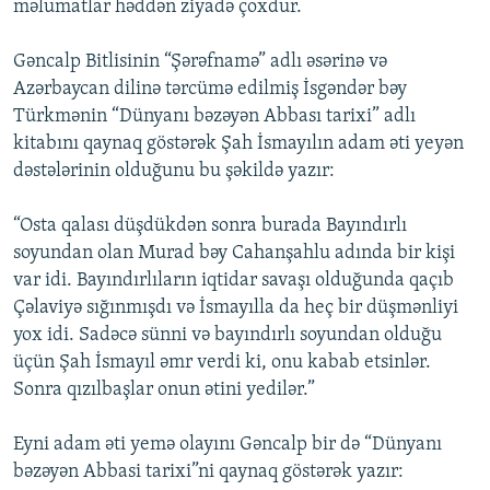
məlumatlar həddən ziyadə çoxdur.
Gəncalp Bitlisinin “Şərəfnamə” adlı əsərinə və
Azərbaycan dilinə tərcümə edilmiş İsgəndər bəy
Türkmənin “Dünyanı bəzəyən Abbası tarixi” adlı
kitabını qaynaq göstərək Şah İsmayılın adam əti yeyən
dəstələrinin olduğunu bu şəkildə yazır:
“Osta qalası düşdükdən sonra burada Bayındırlı
soyundan olan Murad bəy Cahanşahlu adında bir kişi
var idi. Bayındırlıların iqtidar savaşı olduğunda qaçıb
Çəlaviyə sığınmışdı və İsmayılla da heç bir düşmənliyi
yox idi. Sadəcə sünni və bayındırlı soyundan olduğu
üçün Şah İsmayıl əmr verdi ki, onu kabab etsinlər.
Sonra qızılbaşlar onun ətini yedilər.”
Eyni adam əti yemə olayını Gəncalp bir də “Dünyanı
bəzəyən Abbasi tarixi”ni qaynaq göstərək yazır: