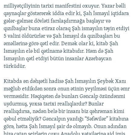
milliyətçiliyinin tarixi manifestini oxuyur. Yazar bəlli
qaynaqlar göstərərək iddia edir ki, Şah İsmayıl iqtidara
gələr-gəlməz dövləti farslaşdırmağa başlayır və
qızılbaşlar buna etiraz olaraq Şah ismayılın təyin etdiyi
5 valini öldürürlər və Şah İsmayıl da qızılbaşları bu
əməllərinə görə qətl edir. Demək olar ki, kitab Şah
İsmayılın elə bil qətlnamə kitabıdır. Həm də Şah
İsmayılın qətl etdiyi bütün insanlar Azərbaycan
türküdür.
Kitabda ən dəhşətli hadisə Şah İsmayılın Şeybək Xanı
məğlub etdikdən sonra onun ətinin yeyilməsi üçün əmr
verməsidir. Həqiqətən də bunları Gəncalp özündənmi
uydurmuş, yoxsa tarixi reallıqlardır? Bunlar
reallıqdırsa, nədən belə bir insanı biz qəhrəman kimi
qəbul etməliyik? Gəncalpın yazdığı “Səfəvilər” kitabına
görə, hətta Şah İsmayıl şair də olmayıb. Onun adından
bizə çatan şeirlərin çoxu Anadolu xətailərinə aid imiş.