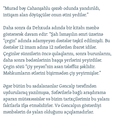
“Murad bəy Cahanşahlu qəzəb odunda yandırıldı,
intiqam alan döyüşçülər onun ətini yedilər.”
Daha sonra da Dehxuda adında bir kitabı mənbə
göstərərək davam edir: “Şah İsmayılın əmri üzərinə
“çegin” adında adamyeyən dəstələr təşkil edilmişdi. Bu
dəstələr 12 imam adına 12 nəfərdən ibarət idilər.
Çeginlər sünnilərin öncə qulaqlarını, sonra burunlarını,
daha sonra bədənlərinin başqa yerlərini yeyirdilər.
Çegin sözü “çiy yeyən”nin asan tələffüz şəklidir.
Məhkumların ətlərini bişirmədən çiy yeyirmişlər.”
Əgər bütün bu sadalananlar Gəncalp tərəfindən
uydurularaq yazılmışsa, Səfəvilərlə bağlı araşdırama
aparan mütəxəssislər və bizim tarixçilərimiz bu yalanı
faktlarla ifşa etməlidirlər. Və Gəncalpın göstərdiyi
mənbələrin də yalan olduğunu açıqlamadırlar.