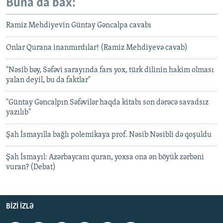
Buna da bax:
Ramiz Mehdiyevin Güntay Gəncalpa cavabı
Onlar Qurana inanmırdılar! (Ramiz Mehdiyevə cavab)
"Nəsib bəy, Səfəvi sarayında fars yox, türk dilinin hakim olması
yalan deyil, bu da faktlar"
"Güntay Gəncalpın Səfəvilər haqda kitabı son dərəcə savadsız
yazılıb"
Şah İsmayılla bağlı polemikaya prof. Nəsib Nəsibli də qoşuldu
Şah İsmayıl: Azərbaycanı quran, yoxsa ona ən böyük zərbəni
vuran? (Debat)
BIZI IZLƏ