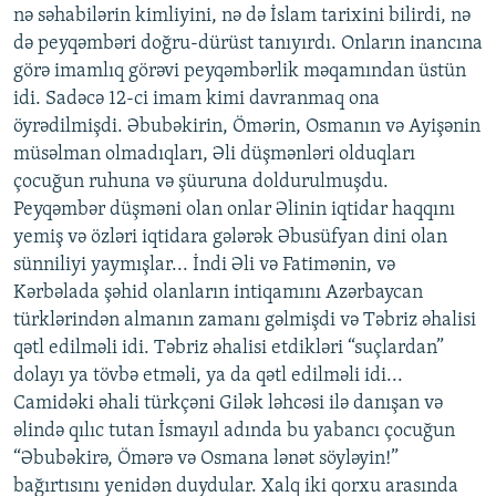
nə səhabilərin kimliyini, nə də İslam tarixini bilirdi, nə
də peyqəmbəri doğru-dürüst tanıyırdı. Onların inancına
görə imamlıq görəvi peyqəmbərlik məqamından üstün
idi. Sadəcə 12-ci imam kimi davranmaq ona
öyrədilmişdi. Əbubəkirin, Ömərin, Osmanın və Ayişənin
müsəlman olmadıqları, Əli düşmənləri olduqları
çocuğun ruhuna və şüuruna doldurulmuşdu.
Peyqəmbər düşməni olan onlar Əlinin iqtidar haqqını
yemiş və özləri iqtidara gələrək Əbusüfyan dini olan
sünniliyi yaymışlar... İndi Əli və Fatimənin, və
Kərbəlada şəhid olanların intiqamını Azərbaycan
türklərindən almanın zamanı gəlmişdi və Təbriz əhalisi
qətl edilməli idi. Təbriz əhalisi etdikləri “suçlardan”
dolayı ya tövbə etməli, ya da qətl edilməli idi...
Camidəki əhali türkçəni Gilək ləhcəsi ilə danışan və
əlində qılıc tutan İsmayıl adında bu yabancı çocuğun
“Əbubəkirə, Ömərə və Osmana lənət söyləyin!”
bağırtısını yenidən duydular. Xalq iki qorxu arasında