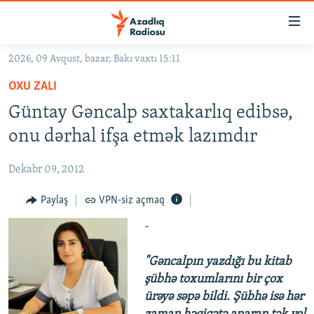
Keçid
linkləri
Əsas
2026, 09 Avqust, bazar, Bakı vaxtı 15:11
məzmuna
GÜNDƏM
OXU ZALI
qayıt
#İZAHLA
Əsas
Güntay Gəncalp saxtakarlıq edibsə,
KORRUPSIOMETR
naviqasiyaya
onu dərhal ifşa etmək lazımdır
qayıt
#ƏSLINDƏ
Axtarışa
Dekabr 09, 2012
FƏRQƏ BAX
keç
QANUNI DOĞRU
Paylaş
VPN-siz açmaq
ARAŞDIRMA
-
MULTIMEDIA
"Gəncalpın yazdığı bu kitab
RADIO ARXIV
VIDEO
şübhə toxumlarını bir çox
ürəyə səpə bildi. Şübhə isə hər
HAQQIMIZDA
FOTOQALEREYA
OXU ZALI