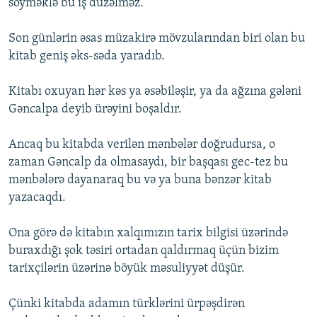
söyməklə bu iş düzəlməz.
Son günlərin əsas müzakirə mövzularından biri olan bu
kitab geniş əks-səda yaradıb.
Kitabı oxuyan hər kəs ya əsəbiləşir, ya da ağzına gələni
Gəncalpa deyib ürəyini boşaldır.
Ancaq bu kitabda verilən mənbələr doğrudursa, o
zaman Gəncalp da olmasaydı, bir başqası gec-tez bu
mənbələrə dayanaraq bu və ya buna bənzər kitab
yazacaqdı.
Ona görə də kitabın xalqımızın tarix bilgisi üzərində
buraxdığı şok təsiri ortadan qaldırmaq üçün bizim
tarixçilərin üzərinə böyük məsuliyyət düşür.
Çünki kitabda adamın türklərini ürpəşdirən