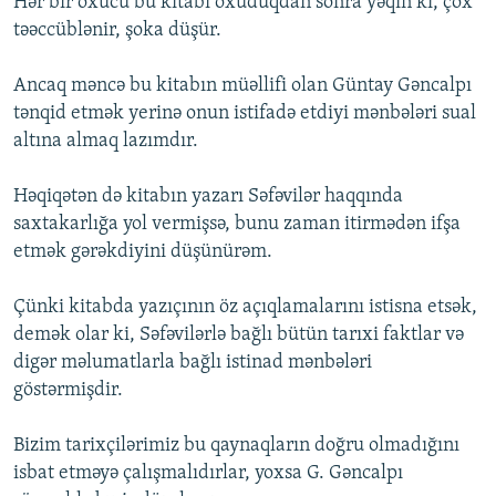
Hər bir oxucu bu kitabı oxuduqdan sonra yəqin ki, çox
təəccüblənir, şoka düşür.
Ancaq məncə bu kitabın müəllifi olan Güntay Gəncalpı
tənqid etmək yerinə onun istifadə etdiyi mənbələri sual
altına almaq lazımdır.
Həqiqətən də kitabın yazarı Səfəvilər haqqında
saxtakarlığa yol vermişsə, bunu zaman itirmədən ifşa
etmək gərəkdiyini düşünürəm.
Çünki kitabda yazıçının öz açıqlamalarını istisna etsək,
demək olar ki, Səfəvilərlə bağlı bütün tarıxi faktlar və
digər məlumatlarla bağlı istinad mənbələri
göstərmişdir.
Bizim tarixçilərimiz bu qaynaqların doğru olmadığını
isbat etməyə çalışmalıdırlar, yoxsa G. Gəncalpı