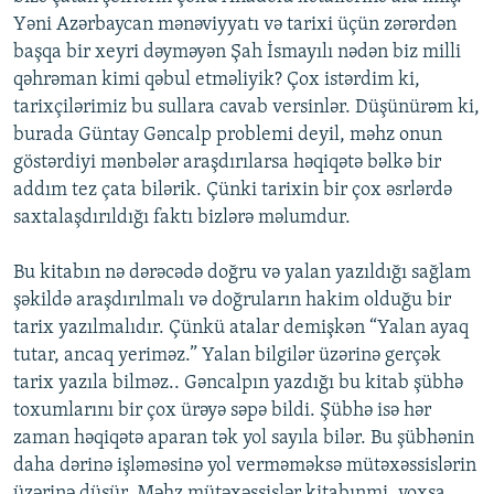
Yəni Azərbaycan mənəviyyatı və tarixi üçün zərərdən
başqa bir xeyri dəyməyən Şah İsmayılı nədən biz milli
qəhrəman kimi qəbul etməliyik? Çox istərdim ki,
tarixçilərimiz bu sullara cavab versinlər. Düşünürəm ki,
burada Güntay Gəncalp problemi deyil, məhz onun
göstərdiyi mənbələr araşdırılarsa həqiqətə bəlkə bir
addım tez çata bilərik. Çünki tarixin bir çox əsrlərdə
saxtalaşdırıldığı faktı bizlərə məlumdur.
Bu kitabın nə dərəcədə doğru və yalan yazıldığı sağlam
şəkildə araşdırılmalı və doğruların hakim olduğu bir
tarix yazılmalıdır. Çünkü atalar demişkən “Yalan ayaq
tutar, ancaq yeriməz.” Yalan bilgilər üzərinə gerçək
tarix yazıla bilməz.. Gəncalpın yazdığı bu kitab şübhə
toxumlarını bir çox ürəyə səpə bildi. Şübhə isə hər
zaman həqiqətə aparan tək yol sayıla bilər. Bu şübhənin
daha dərinə işləməsinə yol verməməksə mütəxəssislərin
üzərinə düşür. Məhz mütəxəssislər kitabınmi, yoxsa