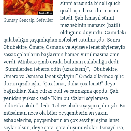
sünni arasında bir əli qılıclı
qızılbaşın hazır durmasını
istədi. Şah İsmayıl sünni
Güntay Gəncalp. Səfəvilər
məzhəbinin mənsux (batil)
olduğunu duyurdu. Camidəki
qalabalığın şaşqınlıqdan nəfəsləri tutulmuşdu. Sonra
Əbubəkirə, Ömərə, Osmana və Ayişəyə lənət söyləməyib
səssiz qalanların başlarının həmən vurulmasına əmr
verdi. Minbərə çıxıb orada bulunan qalabalığa dedi:
“Sünnilərdən təbərra edin (uzaqlaşın)”, “Əbubəkirə,
Ömərə və Osmana lənət söyləyin!” Orada əllərində qılıc
duran qızılbaşlar “Çox lənət, daha çox lənət!” deyə
bağırdılar. Xalq etiraz etdi və çaxnaşma qopdu. Şah
yenidən yüksək səslə “Kim bu sözləri söyləməsə
öldürüləcəkdir” dedi. Təbriz əhalisi şaşqın qalmışdı. Bir
müsəlman necə ola bilər peyqəmbərin ən yaxın
əshabələrinə, peyqəmbərin ən çox sevdiyi eşinə lənət
söylər olsun, deyə qara-qara düşünürdülər. İsmayıl isə,