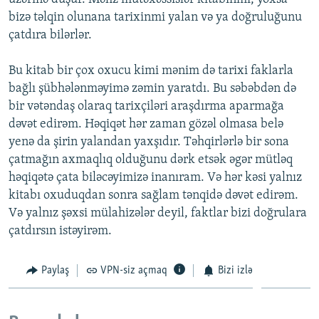
bizə təlqin olunana tarixinmi yalan və ya doğruluğunu
çatdıra bilərlər.
Bu kitab bir çox oxucu kimi mənim də tarixi faklarla
bağlı şübhələnməyimə zəmin yaratdı. Bu səbəbdən də
bir vətəndaş olaraq tarixçiləri araşdırma aparmağa
dəvət edirəm. Həqiqət hər zaman gözəl olmasa belə
yenə da şirin yalandan yaxşıdır. Təhqirlərlə bir sona
çatmağın axmaqlıq olduğunu dərk etsək əgər mütləq
həqiqətə çata biləcəyimizə inanıram. Və hər kəsi yalnız
kitabı oxuduqdan sonra sağlam tənqidə dəvət edirəm.
Və yalnız şəxsi mülahizələr deyil, faktlar bizi doğrulara
çatdırsın istəyirəm.
Paylaş
VPN-siz açmaq
Bizi izlə