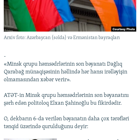
İNFOQRAFIKA
AZƏRBAYCAN ƏDƏBIYYATI KITABXANASI
MISSIYAMIZ
BIZI IZLƏ
KARIKATURA
İSLAM VƏ DEMOKRATIYA
PEŞƏ ETIKASI VƏ JURNALISTIKA STANDARTLARIMIZ
İZ - MƏDƏNIYYƏT PROQRAMI
MATERIALLARIMIZDAN ISTIFADƏ
Arxiv foto: Azərbaycan (solda) və Ermənistan bayraqları
AZADLIQRADIOSU MOBIL TELEFONUNUZDA
RFE/RL-in bütün saytları
BIZIMLƏ ƏLAQƏ
-
XƏBƏR BÜLLETENLƏRIMIZ
«Minsk qrupu həmsədrlərinin son bəyanatı Dağlıq
Qarabağ münaqişəsinin həllində hər hansı irəlləyişin
olmamasından xəbər verir».
ATƏT-in Minsk qrupu həmsədrlərinin son bəyanatını
şərh edən politoloq Elxan Şahinoğlu bu fikirdədir.
O, dekbarın 6-da verilən bəyanatın daha çox tərəfləri
tənqid üzərində qurulduğunu deyir: