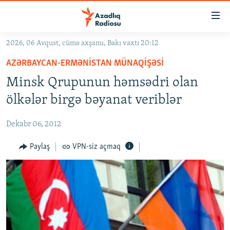
Keçid
linkləri
Əsas
2026, 06 Avqust, cümə axşamı, Bakı vaxtı 20:12
məzmuna
GÜNDƏM
AZƏRBAYCAN-ERMƏNISTAN MÜNAQIŞƏSI
qayıt
#İZAHLA
Əsas
Minsk Qrupunun həmsədri olan
KORRUPSIOMETR
naviqasiyaya
ölkələr birgə bəyanat veriblər
qayıt
#ƏSLINDƏ
Axtarışa
Dekabr 06, 2012
FƏRQƏ BAX
keç
QANUNI DOĞRU
Paylaş
VPN-siz açmaq
ARAŞDIRMA
MULTIMEDIA
RADIO ARXIV
VIDEO
HAQQIMIZDA
FOTOQALEREYA
OXU ZALI