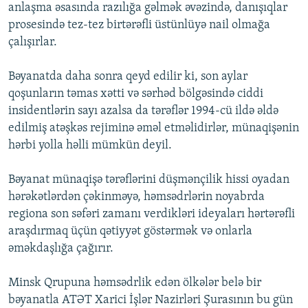
anlaşma əsasında razılığa gəlmək əvəzində, danışıqlar
prosesində tez-tez birtərəfli üstünlüyə nail olmağa
çalışırlar.
Bəyanatda daha sonra qeyd edilir ki, son aylar
qoşunların təmas xətti və sərhəd bölgəsində ciddi
insidentlərin sayı azalsa da tərəflər 1994-cü ildə əldə
edilmiş atəşkəs rejiminə əməl etməlidirlər, münaqişənin
hərbi yolla həlli mümkün deyil.
Bəyanat münaqişə tərəflərini düşmənçilik hissi oyadan
hərəkətlərdən çəkinməyə, həmsədrlərin noyabrda
regiona son səfəri zamanı verdikləri ideyaları hərtərəfli
araşdırmaq üçün qətiyyət göstərmək və onlarla
əməkdaşlığa çağırır.
Minsk Qrupuna həmsədrlik edən ölkələr belə bir
bəyanatla ATƏT Xarici İşlər Nazirləri Şurasının bu gün