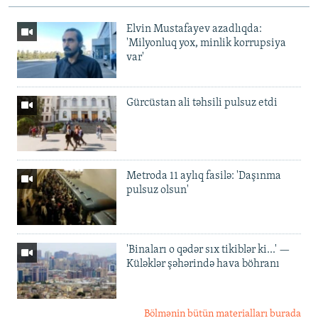
Elvin Mustafayev azadlıqda:
'Milyonluq yox, minlik korrupsiya
var'
Gürcüstan ali təhsili pulsuz etdi
Metroda 11 aylıq fasilə: 'Daşınma
pulsuz olsun'
'Binaları o qədər sıx tikiblər ki...' —
Küləklər şəhərində hava böhranı
Bölmənin bütün materialları burada