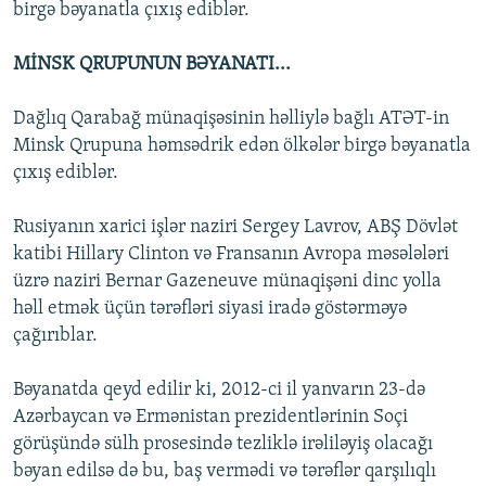
birgə bəyanatla çıxış ediblər.
MİNSK QRUPUNUN BƏYANATI...
Dağlıq Qarabağ münaqişəsinin həlliylə bağlı ATƏT-in
Minsk Qrupuna həmsədrik edən ölkələr birgə bəyanatla
çıxış ediblər.
Rusiyanın xarici işlər naziri Sergey Lavrov, ABŞ Dövlət
katibi Hillary Clinton və Fransanın Avropa məsələləri
üzrə naziri Bernar Gazeneuve münaqişəni dinc yolla
həll etmək üçün tərəfləri siyasi iradə göstərməyə
çağırıblar.
Bəyanatda qeyd edilir ki, 2012-ci il yanvarın 23-də
Azərbaycan və Ermənistan prezidentlərinin Soçi
görüşündə sülh prosesində tezliklə irəliləyiş olacağı
bəyan edilsə də bu, baş vermədi və tərəflər qarşılıqlı