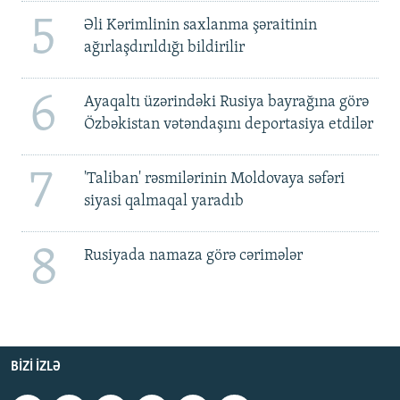
5
Əli Kərimlinin saxlanma şəraitinin
ağırlaşdırıldığı bildirilir
6
Ayaqaltı üzərindəki Rusiya bayrağına görə
Özbəkistan vətəndaşını deportasiya etdilər
7
'Taliban' rəsmilərinin Moldovaya səfəri
siyasi qalmaqal yaradıb
8
Rusiyada namaza görə cərimələr
BIZI IZLƏ