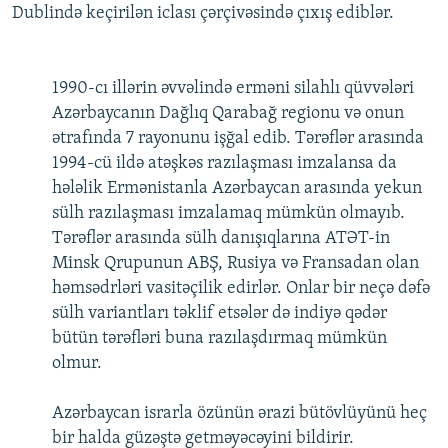
Dublində keçirilən iclası çərçivəsində çıxış ediblər.
1990-cı illərin əvvəlində erməni silahlı qüvvələri
Azərbaycanın Dağlıq Qarabağ regionu və onun
ətrafında 7 rayonunu işğal edib. Tərəflər arasında
1994-cü ildə atəşkəs razılaşması imzalansa da
hələlik Ermənistanla Azərbaycan arasında yekun
sülh razılaşması imzalamaq mümkün olmayıb.
Tərəflər arasında sülh danışıqlarına ATƏT-in
Minsk Qrupunun ABŞ, Rusiya və Fransadan olan
həmsədrləri vasitəçilik edirlər. Onlar bir neçə dəfə
sülh variantları təklif etsələr də indiyə qədər
bütün tərəfləri buna razılaşdırmaq mümkün
olmur.
Azərbaycan israrla özünün ərazi bütövlüyünü heç
bir halda güzəştə getməyəcəyini bildirir.