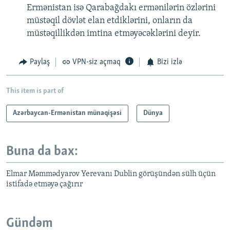
Ermənistan isə Qarabağdakı ermənilərin özlərini
müstəqil dövlət elan etdiklərini, onların da
müstəqillikdən imtina etməyəcəklərini deyir.
Paylaş
VPN-siz açmaq
Bizi izlə
This item is part of
Azərbaycan-Ermənistan münaqişəsi
Dünya
Buna da bax:
Elmar Məmmədyarov Yerevanı Dublin görüşündən sülh üçün
istifadə etməyə çağırır
Gündəm