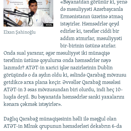
«Bəyanatdan görünür ki, yenə
də məsuliyyəti Azərbaycanla
Ermənistanın üzərinə atmaq
istəyirlər. Həmsədrlər qeyd
edirlər ki, tərəflər ciddi bir
Elxan Şahinoğlu
addım atmırlar, məsuliyyəti
bir-birinin üstünə atırlar.
Onda sual yaranır, əgər məsuliyyət iki münaqişə
tərəfinin üstünə qoyulursa onda həmsədrlər nəyə
lazımıdr? ATƏT-in xarici işlər nazirlərinin Dublin
görüşündə o da aydın oldu ki, əslində Qarabağ mövzusu
getdikcə arxa plana keçir. Əvvəllər Qarabağ məsələsi
ATƏT-in 3 əsas mövzusundan biri olurdu, indi heç 10-
luqda deyil. Bu bəyanatda həmsədrlər sanki yaxalarını
kənara çəkmək istəyirlər».
Dağlıq Qarabağ münaqişəsinin həlli ilə məşğul olan
ATƏT-in Mİnsk qrupunun həmsdərləri dekabrın 6-da