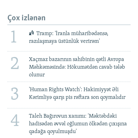
Çox izlənən
1
Tramp: 'İranla müharibədənsə,
razılaşmaya üstünlük verirəm'
2
Xaçmaz bazarının sahibinin qətli Avropa
Məhkəməsində: Hökumətdən cavab tələb
olunur
3
'Human Rights Watch': Hakimiyyət Əli
Kərimliyə qarşı pis rəftara son qoymalıdır
4
Taleh Bağırovun xanımı: 'Məktəbdəki
hadisədən əvvəl oğlumun ölkədən çıxışına
qadağa qoyulmuşdu'