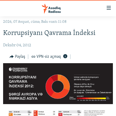
Keçid
linkləri
Əsas
2026, 07 Avqust, cümə, Bakı vaxtı 11:08
məzmuna
GÜNDƏM
Korrupsiyanı Qavrama İndeksi
qayıt
#İZAHLA
Əsas
Dekabr 04, 2012
KORRUPSIOMETR
naviqasiyaya
qayıt
#ƏSLINDƏ
Paylaş
VPN-siz açmaq
Axtarışa
FƏRQƏ BAX
keç
QANUNI DOĞRU
ARAŞDIRMA
MULTIMEDIA
RADIO ARXIV
VIDEO
HAQQIMIZDA
FOTOQALEREYA
OXU ZALI