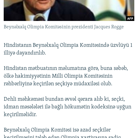
İNFOQRAFIKA
AZƏRBAYCAN ƏDƏBIYYATI KITABXANASI
MISSIYAMIZ
BIZI IZLƏ
KARIKATURA
İSLAM VƏ DEMOKRATIYA
PEŞƏ ETIKASI VƏ JURNALISTIKA STANDARTLARIMIZ
Beynəlxalq Olimpia Komitəsinin prezidenti Jacques Rogge
İZ - MƏDƏNIYYƏT PROQRAMI
MATERIALLARIMIZDAN ISTIFADƏ
AZADLIQRADIOSU MOBIL TELEFONUNUZDA
RFE/RL-in bütün saytları
Hindistanın Beynəlxalq Olimpia Komitəsində üzvlüyü 1
BIZIMLƏ ƏLAQƏ
illiyə dayandırılıb.
XƏBƏR BÜLLETENLƏRIMIZ
Hindistan mətbuatının məlumatına görə, buna səbəb,
ölkə hakimiyyətinin Milli Olimpia Komitəsinin
rəhbərliyinə keçirilən seçkiyə müdaxiləsi olub.
Dehli məhkəməsi bundan əvvəl qərara alıb ki, seçki,
idman məsələləri ilə bağlı hökumətin kodeksinə uyğun
keçirilməlidir.
Beynəlxalq Olimpia Komitəsi isə azad seçkilər
keçirilməsini tələb edən Olimpia xartiyasına sadiq