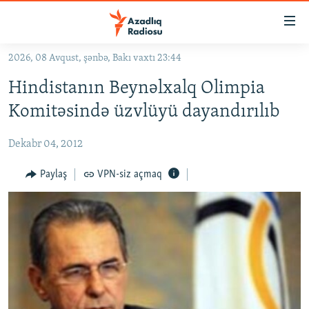
Keçid
linkləri
Əsas
2026, 08 Avqust, şənbə, Bakı vaxtı 23:44
məzmuna
GÜNDƏM
Hindistanın Beynəlxalq Olimpia
qayıt
#İZAHLA
Əsas
Komitəsində üzvlüyü dayandırılıb
KORRUPSIOMETR
naviqasiyaya
qayıt
Dekabr 04, 2012
#ƏSLINDƏ
Axtarışa
FƏRQƏ BAX
Paylaş
VPN-siz açmaq
keç
QANUNI DOĞRU
ARAŞDIRMA
MULTIMEDIA
RADIO ARXIV
VIDEO
HAQQIMIZDA
FOTOQALEREYA
OXU ZALI