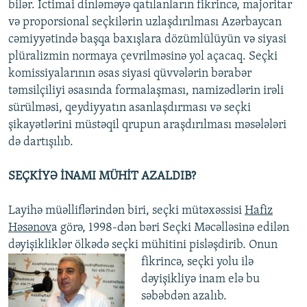
bilər. İctimai dinləməyə qatılanların fikrincə, majoritar
və proporsional seçkilərin uzlaşdırılması Azərbaycan
cəmiyyətində başqa baxışlara dözümlülüyün və siyasi
plüralizmin normaya çevrilməsinə yol açacaq. Seçki
komissiyalarının əsas siyasi qüvvələrin bərabər
təmsilçiliyi əsasında formalaşması, namizədlərin irəli
sürülməsi, qeydiyyatın asanlaşdırması və seçki
şikayətlərini müstəqil qrupun araşdırılması məsələləri
də dartışılıb.
SEÇKİYƏ İNAMI MÜHİT AZALDIB?
Layihə müəlliflərindən biri, seçki mütəxəssisi
Hafiz
Həsənov
a görə, 1998-dən bəri Seçki Məcəlləsinə edilən
dəyişikliklər ölkədə seçki mühitini pisləşdirib.
Onun
fikrincə, seçki yolu ilə
dəyişikliyə inam elə bu
səbəbdən azalıb.