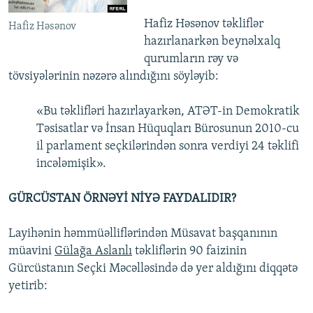
Hafiz Həsənov təkliflər
Hafiz Həsənov
hazırlanarkən beynəlxalq
qurumların rəy və
tövsiyələrinin nəzərə alındığını söyləyib:
«Bu təklifləri hazırlayarkən, ATƏT-in Demokratik
Təsisatlar və İnsan Hüquqları Bürosunun 2010-cu
il parlament seçkilərindən sonra verdiyi 24 təklifi
incələmişik».
GÜRCÜSTAN ÖRNƏYİ NİYƏ FAYDALIDIR?
Layihənin həmmüəlliflərindən Müsavat başqanının
müavini
Gülağa Aslanlı
təkliflərin 90 faizinin
Gürcüstanın Seçki Məcəlləsində də yer aldığını diqqətə
yetirib: