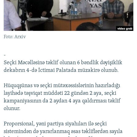
İNFOQRAFIKA
AZƏRBAYCAN ƏDƏBIYYATI KITABXANASI
MISSIYAMIZ
BIZI IZLƏ
KARIKATURA
İSLAM VƏ DEMOKRATIYA
PEŞƏ ETIKASI VƏ JURNALISTIKA STANDARTLARIMIZ
İZ - MƏDƏNIYYƏT PROQRAMI
MATERIALLARIMIZDAN ISTIFADƏ
Foto: Arxiv
AZADLIQRADIOSU MOBIL TELEFONUNUZDA
RFE/RL-in bütün saytları
BIZIMLƏ ƏLAQƏ
-
XƏBƏR BÜLLETENLƏRIMIZ
Seçki Məcəlləsinə təklif olunan 6 bəndlik dəyişiklik
dekabrın 4-də İctimai Palatada müzakirə olunub.
Hüquqşünas və seçki mütəxəssislərinin hazırladığı
layihədə təşviqat müddəti 22 gündən 2 aya, seçki
kampaniyasının da 2 aydan 4 aya qaldırması təklif
olunur.
Proporsional, yəni partiya siyahıları ilə seçki
sistemindən də yararlanmaq əsas təkliflərdən sayıla