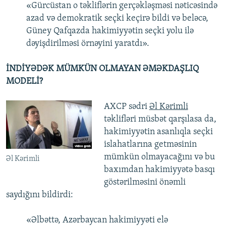
«Gürcüstan o təkliflərin gerçəkləşməsi nəticəsində
azad və demokratik seçki keçirə bildi və beləcə,
Güney Qafqazda hakimiyyətin seçki yolu ilə
dəyişdirilməsi örnəyini yaratdı».
İNDİYƏDƏK MÜMKÜN OLMAYAN ƏMƏKDAŞLIQ
MODELİ?
AXCP sədri
Əl Kərimli
təklifləri müsbət qarşılasa da,
hakimiyyətin asanlıqla seçki
islahatlarına getməsinin
mümkün olmayacağını və bu
Əl Kərimli
baxımdan hakimiyyətə basqı
göstərilməsini önəmli
saydığını bildirdi:
«Əlbəttə, Azərbaycan hakimiyyəti elə