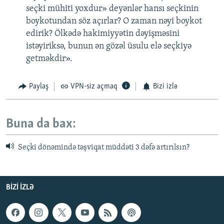
seçki mühiti yoxdur» deyənlər hansı seçkinin
boykotundan söz açırlar? O zaman nəyi boykot
edirik? Ölkədə hakimiyyətin dəyişməsini
istəyiriksə, bunun ən gözəl üsulu elə seçkiyə
getməkdir».
Paylaş
VPN-siz açmaq
Bizi izlə
Buna da bax:
Seçki dönəmində təşviqat müddəti 3 dəfə artırılsın?
BIZI IZLƏ