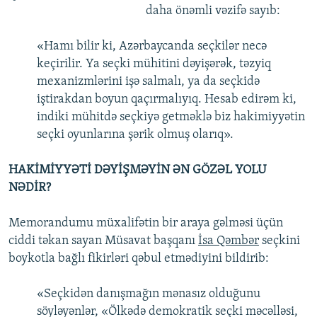
daha önəmli vəzifə sayıb:
«Hamı bilir ki, Azərbaycanda seçkilər necə
keçirilir. Ya seçki mühitini dəyişərək, təzyiq
mexanizmlərini işə salmalı, ya da seçkidə
iştirakdan boyun qaçırmalıyıq. Hesab edirəm ki,
indiki mühitdə seçkiyə getməklə biz hakimiyyətin
seçki oyunlarına şərik olmuş olarıq».
HAKİMİYYƏTİ DƏYİŞMƏYİN ƏN GÖZƏL YOLU
NƏDİR?
Memorandumu müxalifətin bir araya gəlməsi üçün
ciddi təkan sayan Müsavat başqanı
İsa Qəmbər
seçkini
boykotla bağlı fikirləri qəbul etmədiyini bildirib:
«Seçkidən danışmağın mənasız olduğunu
söyləyənlər, «Ölkədə demokratik seçki məcəlləsi,