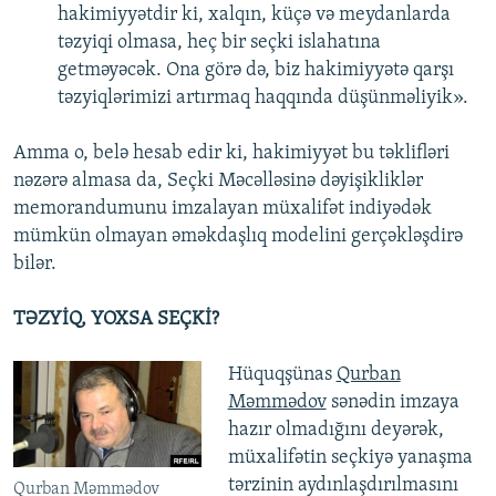
hakimiyyətdir ki, xalqın, küçə və meydanlarda
təzyiqi olmasa, heç bir seçki islahatına
getməyəcək. Ona görə də, biz hakimiyyətə qarşı
təzyiqlərimizi artırmaq haqqında düşünməliyik».
Amma o, belə hesab edir ki, hakimiyyət bu təklifləri
nəzərə almasa da, Seçki Məcəlləsinə dəyişikliklər
memorandumunu imzalayan müxalifət indiyədək
mümkün olmayan əməkdaşlıq modelini gerçəkləşdirə
bilər.
TƏZYİQ, YOXSA SEÇKİ?
Hüquqşünas
Qurban
Məmmədov
sənədin imzaya
hazır olmadığını deyərək,
müxalifətin seçkiyə yanaşma
tərzinin aydınlaşdırılmasını
Qurban Məmmədov