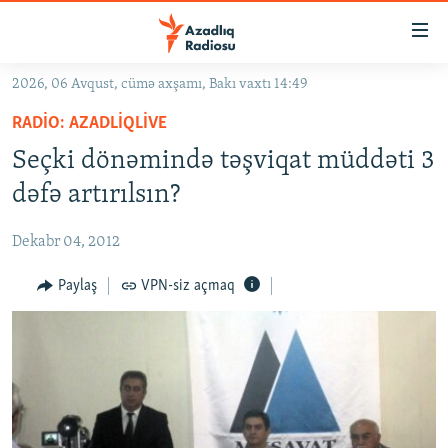
Keçid
linkləri
Əsas
2026, 06 Avqust, cümə axşamı, Bakı vaxtı 14:49
məzmuna
GÜNDƏM
RADIO: AZADLIQLIVE
qayıt
#İZAHLA
Əsas
Seçki dönəmində təşviqat müddəti 3
KORRUPSIOMETR
naviqasiyaya
dəfə artırılsın?
qayıt
#ƏSLINDƏ
Axtarışa
Dekabr 04, 2012
FƏRQƏ BAX
keç
QANUNI DOĞRU
Paylaş
VPN-siz açmaq
ARAŞDIRMA
MULTIMEDIA
RADIO ARXIV
VIDEO
HAQQIMIZDA
FOTOQALEREYA
OXU ZALI