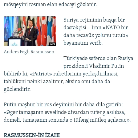
mövqeyini rəsmən elan edəcəyi gözlənir.
Suriya rejiminin başqa bir
dəstəkçisi – İran «NATO bir
daha təcavüz yolunu tutub»
bəyanatını verib.
Anders Fogh Rasmussen
Türkiyədə səfərdə olan Rusiya
prezidenti Vladimir Putin
bildirib ki, «Patriot» raketlərinin yerləşdirilməsi,
təhlükəni nəinki azaltmır, əksinə onu daha da
gücləndirir.
Putin məşhur bir rus deyimini bir daha dilə gətirib:
«Əgər tamaşanın əvvəlində divardan tüfəng asılıbsa,
deməli, tamaşanın sonunda o tüfəng mütləq açılacaq».
RASMUSSEN-İN İZAHI