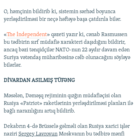
O, həmçinin bildirib ki, sistemin sərhəd boyunca
yerləşdirilməsi bir neçə həftəyə başa çatdırıla bilər.
«
The İndependent
» qəzeti yazır ki, cənab Rasmussen
bu tədbirin sırf müdafiə xarakteri daşıdığını bildirir,
ancaq bəzi tənqidçilər NATO-nun 22 aydır davam edən
Suriya vətəndaş müharibəsinə cəlb olunacağını söyləyə
bilərlər.
DİVARDAN ASILMIŞ TÜFƏNG
Məsələn, Dəməşq rejiminin qızğın müdafiəçisi olan
Rusiya «Patriot» raketlərinin yerləşdirilməsi planları ilə
bağlı narazılığını artıq bildirib.
Dekabrın 4-də Brüsselə gəlməli olan Rusiya xarici işlər
naziri
Sergey Lavrovun
Moskvanın bu tədbirə mənfi