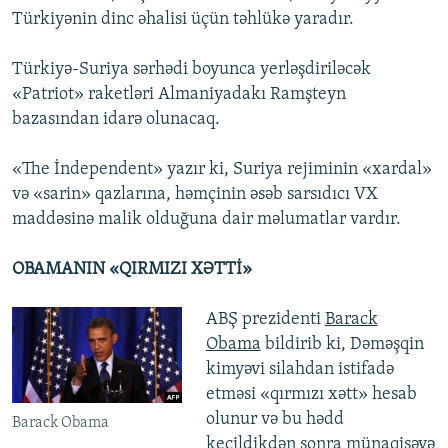
Türkiyənin dinc əhalisi üçün təhlükə yaradır.
Türkiyə-Suriya sərhədi boyunca yerləşdiriləcək
«Patriot» raketləri Almaniyadakı Ramşteyn
bazasından idarə olunacaq.
«The İndependent» yazır ki, Suriya rejiminin «xardal»
və «sarin» qazlarına, həmçinin əsəb sarsıdıcı VX
maddəsinə malik olduğuna dair məlumatlar vardır.
OBAMANIN «QIRMIZI XƏTTİ»
ABŞ prezidenti
Barack
Obama
bildirib ki, Dəməşqin
kimyəvi silahdan istifadə
etməsi «qırmızı xətt» hesab
olunur və bu hədd
Barack Obama
keçildikdən sonra münaqişəyə