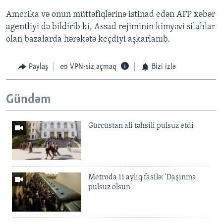
Amerika və onun müttəfiqlərinə istinad edən AFP xəbər
agentliyi də bildirib ki, Assad rejiminin kimyəvi silahlar
olan bazalarda hərəkətə keçdiyi aşkarlanıb.
Paylaş
VPN-siz açmaq
Bizi izlə
Gündəm
Gürcüstan ali təhsili pulsuz etdi
Metroda 11 aylıq fasilə: 'Daşınma
pulsuz olsun'