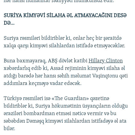
hər hansı humanitar fəaliyyəti mümkünsüz edir.
SURİYA KİMYƏVİ SİLAHA ƏL ATMAYACAĞINI DESƏ
DƏ…
Suriya rəsmiləri bildiriblər ki, onlar heç bir şəraitdə
xalqa qarşı kimyəvi silahlardan istifadə etməyəcəklər.
Buna baxmayaraq, ABŞ dövlət katibi
Hillary Clinton
xəbərdarlıq edib ki, Assad rejiminin kimyəvi silaha əl
atdığı barədə hər hansı səhih məlumat Vaşinqtonu qəti
addımlara keçməyə vadar edəcək.
Türkiyə rəsmiləri isə «The Guardian» qəzetinə
bildiriblər ki, Suriya hökumətinin üsyançıların olduğu
əraziləri bombardman etməsi nəticə vermir və bu
səbəbdən Dəməşq kimyəvi silahlardan istifadəyə əl ata
bilər.