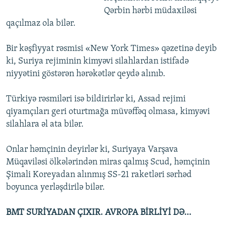
Qərbin hərbi müdaxiləsi
qaçılmaz ola bilər.
Bir kəşfiyyat rəsmisi «New York Times» qəzetinə deyib
ki, Suriya rejiminin kimyəvi silahlardan istifadə
niyyətini göstərən hərəkətlər qeydə alınıb.
Türkiyə rəsmiləri isə bildirirlər ki, Assad rejimi
qiyamçıları geri oturtmağa müvəffəq olmasa, kimyəvi
silahlara əl ata bilər.
Onlar həmçinin deyirlər ki, Suriyaya Varşava
Müqaviləsi ölkələrindən miras qalmış Scud, həmçinin
Şimali Koreyadan alınmış SS-21 raketləri sərhəd
boyunca yerləşdirilə bilər.
BMT SURİYADAN ÇIXIR. AVROPA BİRLİYİ DƏ…