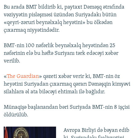
Bu arada BMT bildirib ki, paytaxt Dəməşq ətrafında
vəziyyətin pisləşməsi üzündən Suriyadakı bütün
«qeyri-zəruri beynəlxalq heyətini» bu ölkədən
çıxarmaq niyyətindədir.
BMT-nin 100 nəfərlik beynəlxalq heyətindən 25
nəfərinin elə bu həftə Suriyanı tərk edəcəyi xəbər
verilib.
«
The Guardian
» qəzeti xəbər verir ki, BMT-nin öz
heyətini Suriyadan çıxarmaq qərarı Dəməşqin kimyəvi
silahlara əl ata biləcəyi ehtimalı ilə bağlıdır.
Münaqişə başlanandan bəri Suriyada BMT-nin 8 işçisi
öldürülüb.
Avropa Birliyi də bəyan edib