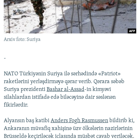
İNFOQRAFIKA
AZƏRBAYCAN ƏDƏBIYYATI KITABXANASI
MISSIYAMIZ
BIZI IZLƏ
KARIKATURA
İSLAM VƏ DEMOKRATIYA
PEŞƏ ETIKASI VƏ JURNALISTIKA STANDARTLARIMIZ
İZ - MƏDƏNIYYƏT PROQRAMI
MATERIALLARIMIZDAN ISTIFADƏ
AZADLIQRADIOSU MOBIL TELEFONUNUZDA
Arxiv foto: Suriya
RFE/RL-in bütün saytları
BIZIMLƏ ƏLAQƏ
-
XƏBƏR BÜLLETENLƏRIMIZ
NATO Türkiyənin Suriya ilə sərhədində «Patriot»
raketlərini yerləşdirməyə qərar verib. Qərara səbəb
Suriya prezidenti
Bashar al-Assad
-in kimyəvi
silahlardan istifadə edə biləcəyinə dair səslənən
fikirlərdir.
Alyansın baş katibi
Anders Fogh Rasmussen
bildirib ki,
Ankaranın müvafiq xahişinə üzv ölkələrin nazirlərinin
Brüsseldə keçiriləcək iclasında müsbət cavab veriləcək.