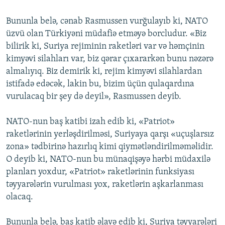
Bununla belə, cənab Rasmussen vurğulayıb ki, NATO
üzvü olan Türkiyəni müdafiə etməyə borcludur. «Biz
bilirik ki, Suriya rejiminin raketləri var və həmçinin
kimyəvi silahları var, biz qərar çıxararkən bunu nəzərə
almalıyıq. Biz demirik ki, rejim kimyəvi silahlardan
istifadə edəcək, lakin bu, bizim üçün qulaqardına
vurulacaq bir şey də deyil», Rasmussen deyib.
NATO-nun baş katibi izah edib ki, «Patriot»
raketlərinin yerləşdirilməsi, Suriyaya qarşı «uçuşlarsız
zona» tədbirinə hazırlıq kimi qiymətləndirilməməlidir.
O deyib ki, NATO-nun bu münaqişəyə hərbi müdaxilə
planları yoxdur, «Patriot» raketlərinin funksiyası
təyyarələrin vurulması yox, raketlərin aşkarlanması
olacaq.
Bununla belə, baş katib əlavə edib ki, Suriya təyyarələri