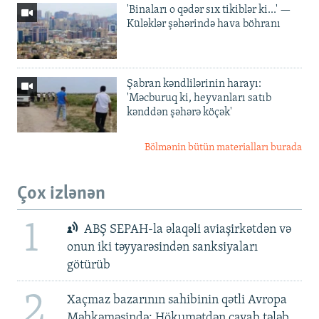
'Binaları o qədər sıx tikiblər ki...' —
Küləklər şəhərində hava böhranı
Şabran kəndlilərinin harayı:
'Məcburuq ki, heyvanları satıb
kənddən şəhərə köçək'
Bölmənin bütün materialları burada
Çox izlənən
1
ABŞ SEPAH-la əlaqəli aviaşirkətdən və
onun iki təyyarəsindən sanksiyaları
götürüb
2
Xaçmaz bazarının sahibinin qətli Avropa
Məhkəməsində: Hökumətdən cavab tələb