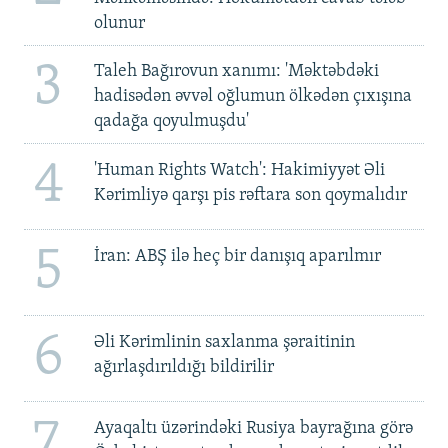
olunur
3
Taleh Bağırovun xanımı: 'Məktəbdəki
hadisədən əvvəl oğlumun ölkədən çıxışına
qadağa qoyulmuşdu'
4
'Human Rights Watch': Hakimiyyət Əli
Kərimliyə qarşı pis rəftara son qoymalıdır
5
İran: ABŞ ilə heç bir danışıq aparılmır
6
Əli Kərimlinin saxlanma şəraitinin
ağırlaşdırıldığı bildirilir
7
Ayaqaltı üzərindəki Rusiya bayrağına görə