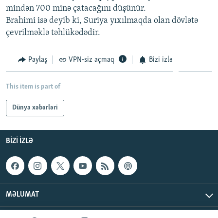
mindən 700 minə çatacağını düşünür.
İNFOQRAFIKA
AZƏRBAYCAN ƏDƏBIYYATI KITABXANASI
MISSIYAMIZ
BIZI IZLƏ
Brahimi isə deyib ki, Suriya yıxılmaqda olan dövlətə
KARIKATURA
İSLAM VƏ DEMOKRATIYA
PEŞƏ ETIKASI VƏ JURNALISTIKA STANDARTLARIMIZ
çevrilməklə təhlükədədir.
İZ - MƏDƏNIYYƏT PROQRAMI
MATERIALLARIMIZDAN ISTIFADƏ
Paylaş
VPN-siz açmaq
Bizi izlə
AZADLIQRADIOSU MOBIL TELEFONUNUZDA
RFE/RL-in bütün saytları
BIZIMLƏ ƏLAQƏ
This item is part of
XƏBƏR BÜLLETENLƏRIMIZ
Dünya xəbərləri
BIZI IZLƏ
MƏLUMAT