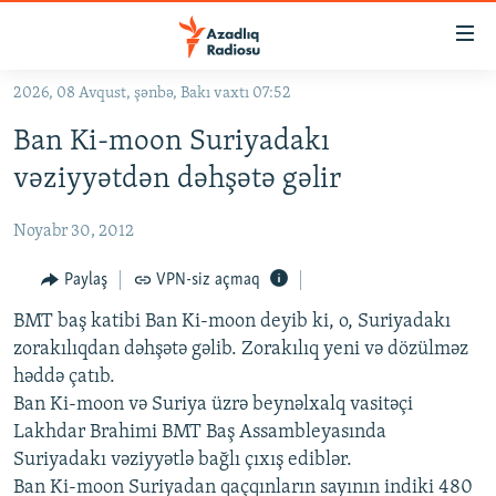
Keçid
linkləri
Əsas
2026, 08 Avqust, şənbə, Bakı vaxtı 07:52
məzmuna
GÜNDƏM
Ban Ki-moon Suriyadakı
qayıt
#İZAHLA
Əsas
vəziyyətdən dəhşətə gəlir
KORRUPSIOMETR
naviqasiyaya
qayıt
Noyabr 30, 2012
#ƏSLINDƏ
Axtarışa
FƏRQƏ BAX
Paylaş
VPN-siz açmaq
keç
QANUNI DOĞRU
BMT baş katibi Ban Ki-moon deyib ki, o, Suriyadakı
zorakılıqdan dəhşətə gəlib. Zorakılıq yeni və dözülməz
ARAŞDIRMA
həddə çatıb.
MULTIMEDIA
Ban Ki-moon və Suriya üzrə beynəlxalq vasitəçi
Lakhdar Brahimi BMT Baş Assambleyasında
RADIO ARXIV
VIDEO
Suriyadakı vəziyyətlə bağlı çıxış ediblər.
HAQQIMIZDA
FOTOQALEREYA
OXU ZALI
Ban Ki-moon Suriyadan qaçqınların sayının indiki 480