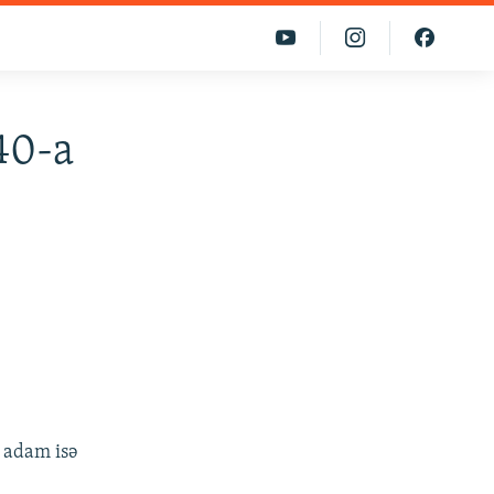
40-a
n adam isə