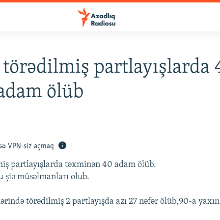
 törədilmiş partlayışlarda 
 adam ölüb
VPN-siz açmaq
miş partlayışlarda təxminən 40 adam ölüb.
u şiə müsəlmanları olub.
ərində törədilmiş 2 partlayışda azı 27 nəfər ölüb,90-a yaxı