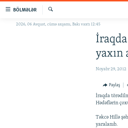
Keçid
BÖLMƏLƏR
linkləri
Axtar
Əsas
2026, 06 Avqust, cümə axşamı, Bakı vaxtı 12:45
GÜNDƏM
məzmuna
#İZAHLA
İraqda
qayıt
Əsas
KORRUPSIOMETR
yaxın
naviqasiyaya
#ƏSLINDƏ
qayıt
Axtarışa
FƏRQƏ BAX
Noyabr 29, 2012
keç
QANUNI DOĞRU
Paylaş
ARAŞDIRMA
İraqda törədil
MULTIMEDIA
Hədəflərin çox
RADIO ARXIV
VIDEO
Təkcə Hillə şəh
HAQQIMIZDA
FOTOQALEREYA
OXU ZALI
yaralanıb.