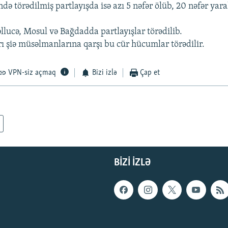
də törədilmiş partlayışda isə azı 5 nəfər ölüb, 20 nəfər yara
llucə, Mosul və Bağdadda partlayışlar törədilib.
rı şiə müsəlmanlarına qarşı bu cür hücumlar törədilir.
VPN-siz açmaq
Bizi izlə
Çap et
BIZI IZLƏ