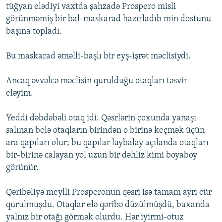
tüğyan elədiyi vaxtda şahzadə Prospero misli
görünməmiş bir bal-maskarad hazırladıb min dostunu
başına topladı.
Bu maskarad əməlli-başlı bir eyş-işrət məclisiydi.
Ancaq əvvəlcə məclisin qurulduğu otaqları təsvir
eləyim.
Yeddi dəbdəbəli otaq idi. Qəsrlərin çoxunda yanaşı
salınan belə otaqların birindən o birinə keçmək üçün
ara qapıları olur; bu qapılar laybalay açılanda otaqları
bir-birinə calayan yol uzun bir dəhliz kimi boyaboy
görünür.
Qəribəliyə meylli Prosperonun qəsri isə tamam ayrı cür
qurulmuşdu. Otaqlar elə qəribə düzülmüşdü, baxanda
yalnız bir otağı görmək olurdu. Hər iyirmi-otuz