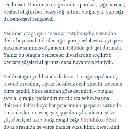
seçilmişdi. Dördüncü otağın xalısı-pərdəsi, işığı narıncı,
beşinci otağın bər-bəzəyi ağ, altıncı otağın yar-yaraşığı
da bənövşəyi rəngdəydi.
Yeddinci otağa qara məxmər tutulmuşdu: tavandan
divar boyu axıb tökülən ağır qara pərdələrin ətəyi qara
məxmər salınmış döşəmənin üstündə qat-qat dururdu.
Yalnız bu otaqda pəncərələr divarlardan seçilirdi:
pəncərə şüşələri al qırmızı qana boyanmış kimiydi.
Yeddi otağın yeddisində də künc-bucağa səpələnmiş,
tavandan asılmış saysız-hesabsız qızıl-zinətin arasında
bircə qəndil, bircə şamdan gözə dəymirdi – otaqlar
şamla, çıraqla işıqlandırılmırdı: ara yolun başına
dolanan dəhliz boyu hər pəncərənin qarşısına üstündə
kürə alovlanan iri üçayaq qoyulmuşdu, alovun şöləsi
şüşədən içəri axıb otağı rəngli işığa bürüdükcə dörd
divar arasında nə varsa hamısı yuxu kimi, xəyal kimi