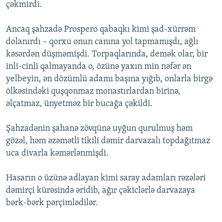
çəkmirdi.
Ancaq şahzadə Prospero qabaqkı kimi şad-xürrəm
dolanırdı – qorxu onun canına yol tapmamışdı, ağlı
kəsərdən düşməmişdi. Torpaqlarında, demək olar, bir
inli-cinli qalmayanda o, özünə yaxın min nəfər ən
yelbeyin, ən dözümlü adamı başına yığıb, onlarla birgə
ölkəsindəki quşqonmaz monastırlardan birinə,
əlçatmaz, ünyetməz bir bucağa çəkildi.
Şahzadənin şahanə zövqünə uyğun qurulmuş həm
gözəl, həm əzəmətli tikili dəmir darvazalı topdağıtmaz
uca divarla kəmərlənmişdi.
Hasarın o üzünə adlayan kimi saray adamları rəzələri
dəmirçi kürəsində əridib, ağır çəkiclərlə darvazaya
bərk-bərk pərçimlədilər.