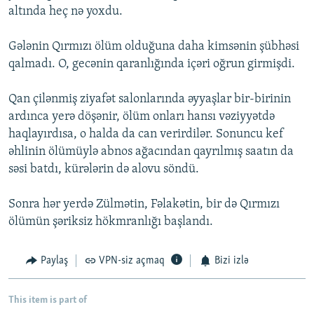
altında heç nə yoxdu.
Gələnin Qırmızı ölüm olduğuna daha kimsənin şübhəsi
qalmadı. O, gecənin qaranlığında içəri oğrun girmişdi.
Qan çilənmiş ziyafət salonlarında əyyaşlar bir-birinin
ardınca yerə döşənir, ölüm onları hansı vəziyyətdə
haqlayırdısa, o halda da can verirdilər. Sonuncu kef
əhlinin ölümüylə abnos ağacından qayrılmış saatın da
səsi batdı, kürələrin də alovu söndü.
Sonra hər yerdə Zülmətin, Fəlakətin, bir də Qırmızı
ölümün şəriksiz hökmranlığı başlandı.
Paylaş
VPN-siz açmaq
Bizi izlə
This item is part of