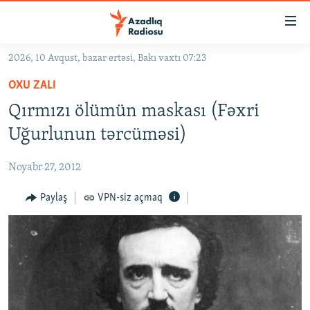
Keçid
linkləri
Əsas
2026, 10 Avqust, bazar ertəsi, Bakı vaxtı 07:23
məzmuna
GÜNDƏM
OXU ZALI
qayıt
#İZAHLA
Əsas
Qırmızı ölümün maskası (Fəxri
KORRUPSIOMETR
naviqasiyaya
Uğurlunun tərcüməsi)
qayıt
#ƏSLINDƏ
Axtarışa
Noyabr 27, 2012
FƏRQƏ BAX
keç
QANUNI DOĞRU
Paylaş
VPN-siz açmaq
ARAŞDIRMA
MULTIMEDIA
RADIO ARXIV
VIDEO
HAQQIMIZDA
FOTOQALEREYA
OXU ZALI