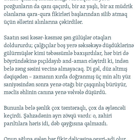
pozğunların da qanı qaçırdı, bir az yaşlı, bir az müdrik
olanlarsa qara-qura fikirləri başlarından silib atmaq
üçün əllərini alınlarına çəkirdilər.
Saatın səsi kəsər-kəsməz şən gülüşlər otaqları
doldururdu; çalğıçılar boş yerə səksəkəyə düşdüklərinə
gülürmüşlər kimi təbəssümlə baxışırdılar, hər biri də
böyründəkinə pıçıldayıb and-aman eləyirdi ki, indən
belə zəng səsini vecinə almayacaq. Di gəl, düz altmış
dəqiqədən – zamanın xırda doğranmış üç min altı yüz
saniyəsindən sonra yenə otağı bir çaşqınlıq bürüyür,
məclis əhlinin canına yenə vəlvələ düşürdü.
Bununla belə şənlik çox təmtəraqlı, çox da əyləncəli
keçirdi. Şahzadənin ayrı zövqü vardı: o, zahiri
parıltılara həris idi, dəb qayğısına qalmazdı.
Onun ağlına gələn hər fikir dəlicəsinə qeyri-adi olur,