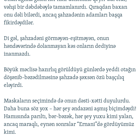
vəhşi bir dəbdəbəylə tamamlanırdı. Qıraqdan baxan
onu dəli bilərdi, ancaq şahzadənin adamları başqa
fikirdəydilər.
Di gəl, şahzadəni görməyən-eşitməyən, onun
həndəvərində dolanmayan kəs onların dediyinə
inanmazdı.
Böyük məclisə hazırlıq görüldüyü günlərdə yeddi otağın
döşənib-bəzədilməsinə şahzadə şəxsən özü başçılıq
eləyirdi.
Maskaların seçimində də onun dəsti-xətti duyulurdu.
Daha buna söz yox – hər şey əndazəni aşmış biçimdəydi!
Hamısında parıltı, bər-bəzək, hər şey yuxu kimi yalan,
ancaq maraqlı, eynən sonralar “Ernani”də gördüyümüz
kimi.