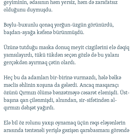
geyiminin, ədasının həm yersiz, həm də zarafatsız
olduğunu duymuşdu.
Boylu-buxunlu qonaq yorğun-üzgün görünürdü,
başdan-ayağa kəfənə bürünmüşdü.
Üzünə tutduğu maska donuq meyit cizgilərini elə dəqiq
yamsılayırdı, tükü tükdən seçən gözlə də bu yalanı
gerçəkdən ayırmaq çətin olardı.
Heç bu da adamları bir-birinə vurmazdı, hələ bəlkə
məclis əhlinin xoşuna da gələrdi. Ancaq masqaraçı
özünü Qırmızı ölümə bənzətməyə cəsarət eləmişdi. Üst-
başına qan çilənmişdi, alnından, sir-sifətindən al-
qırmızı dəhşət yağırdı.
Elə bil öz rolunu yaxşı oynamaq üçün rəqs eləyənlərin
arasında təntənəli yerişlə gəzişən qarabasmanı görəndə