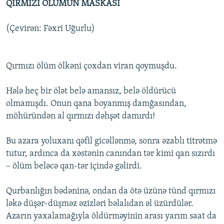
QIRMIZI ÖLÜMÜN MASKASI
(Çevirən: Fəxri Uğurlu)
Qırmızı ölüm ölkəni çoxdan viran qoymuşdu.
Hələ heç bir ölət belə amansız, belə öldürücü
olmamışdı. Onun qana boyanmış damğasından,
möhüründən al qırmızı dəhşət damırdı!
Bu azara yoluxanı qəfil gicəllənmə, sonra əzablı titrətmə
tutur, ardınca da xəstənin canından tər kimi qan sızırdı
– ölüm beləcə qan-tər içində gəlirdi.
Qurbanlığın bədəninə, ondan da ötə üzünə tünd qırmızı
ləkə düşər-düşməz əzizləri bəlalıdan əl üzürdülər.
Azarın yaxalamağıyla öldürməyinin arası yarım saat da