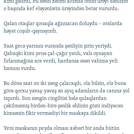
kimi gəlirdi, bu səsin zəhmi altında onun ürəyi dəhlizin
o başında kef eləyənlərin ürəyindən betər vururdu.
Qalan otaqlar qonaqla ağzınacan doluydu – oralarda
həyat coşub-qaynayırdı.
Saat gecə yarısını vuranda şənliyin şirin yeriydi.
Qabaqkı kimi yenə çal-çağır yatdı, vals oynayan
fırlanmağına ara verdi, hardansa əsən vahimə yeli
hamını vurdu.
Bu dönə saat on iki zəng çalacaqdı, ola bilsin, elə buna
görə qorxu yavaş-yavaş ən ayıq adamların da canına yol
tapırdı. Son zəngin cingiltisi hələ qulaqlardan
çəkilməmiş birdən-birə şənlik əhlinin gözü indiyəcən
kimsənin fikir vermədiyi bir maskaya dikildi.
Yeni maskanın peyda olması xəbəri bir anda bütün