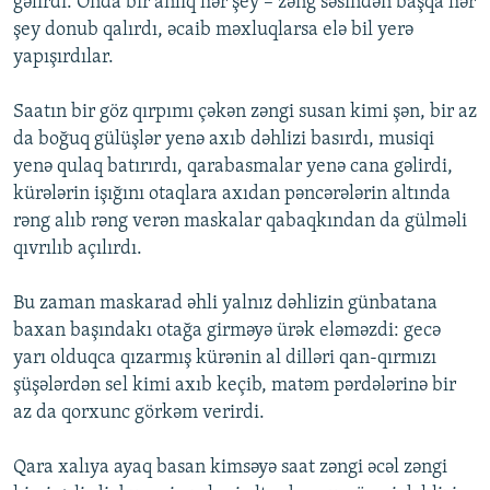
gəlirdi. Onda bir anlıq hər şey – zəng səsindən başqa hər
şey donub qalırdı, əcaib məxluqlarsa elə bil yerə
yapışırdılar.
Saatın bir göz qırpımı çəkən zəngi susan kimi şən, bir az
da boğuq gülüşlər yenə axıb dəhlizi basırdı, musiqi
yenə qulaq batırırdı, qarabasmalar yenə cana gəlirdi,
kürələrin işığını otaqlara axıdan pəncərələrin altında
rəng alıb rəng verən maskalar qabaqkından da gülməli
qıvrılıb açılırdı.
Bu zaman maskarad əhli yalnız dəhlizin günbatana
baxan başındakı otağa girməyə ürək eləməzdi: gecə
yarı olduqca qızarmış kürənin al dilləri qan-qırmızı
şüşələrdən sel kimi axıb keçib, matəm pərdələrinə bir
az da qorxunc görkəm verirdi.
Qara xalıya ayaq basan kimsəyə saat zəngi əcəl zəngi