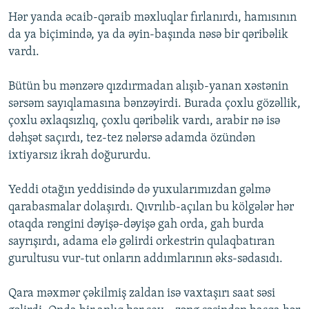
Hər yanda əcaib-qəraib məxluqlar fırlanırdı, hamısının
da ya biçimində, ya da əyin-başında nəsə bir qəribəlik
vardı.
Bütün bu mənzərə qızdırmadan alışıb-yanan xəstənin
sərsəm sayıqlamasına bənzəyirdi. Burada çoxlu gözəllik,
çoxlu əxlaqsızlıq, çoxlu qəribəlik vardı, arabir nə isə
dəhşət saçırdı, tez-tez nələrsə adamda özündən
ixtiyarsız ikrah doğururdu.
Yeddi otağın yeddisində də yuxularımızdan gəlmə
qarabasmalar dolaşırdı. Qıvrılıb-açılan bu kölgələr hər
otaqda rəngini dəyişə-dəyişə gah orda, gah burda
sayrışırdı, adama elə gəlirdi orkestrin qulaqbatıran
gurultusu vur-tut onların addımlarının əks-sədasıdı.
Qara məxmər çəkilmiş zaldan isə vaxtaşırı saat səsi