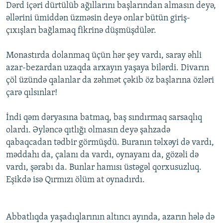
Dərd içəri dürtülüb ağıllarını başlarından almasın deyə,
əllərini ümiddən üzməsin deyə onlar bütün giriş-
çıxışları bağlamaq fikrinə düşmüşdülər.
Monastırda dolanmaq üçün hər şey vardı, saray əhli
azar-bezardan uzaqda arxayın yaşaya bilərdi. Divarın
çöl üzündə qalanlar da zəhmət çəkib öz başlarına özləri
çarə qılsınlar!
İndi qəm dəryasına batmaq, baş sındırmaq sarsaqlıq
olardı. Əyləncə qıtlığı olmasın deyə şahzadə
qabaqcadan tədbir görmüşdü. Buranın təlxəyi də vardı,
məddahı da, çalanı da vardı, oynayanı da, gözəli də
vardı, şərabı da. Bunlar hamısı üstəgəl qorxusuzluq.
Eşikdə isə Qırmızı ölüm at oynadırdı.
Abbatlıqda yaşadıqlarının altıncı ayında, azarın hələ də