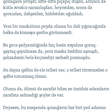
qonaqlara yetişdi; siftə-siftə pıçapıç düşdü, ardınca da
kütlə əvvəlcə narazılıqdan, heyrətdən, sonra da
qorxudan, dəhşətdən, hiddətdən uğuldadı.
Yeni bir maskalının peyda olması bu dəli yığıncağında
bəlkə də kimsəyə qəribə görünməzdi.
Bu gecə şadyanalığında heç kəsin xəyalına qoruq-
qaytaq qoyulmasa da, yeni maska həddini aşmışdı,
şahzadənin belə keçmədiyi sərhədi pozmuşdu.
Ən dayaz qəlbin də elə telləri var, o telləri titrətmədən o
qəlbə toxunmaq olmaz.
Olumu da, ölümü də zarafat bilən ən ümidsiz adamların
zarafata salmadığı şeylər də var.
Deyəsən, bu məqamda qonaqların hər biri yad adamın