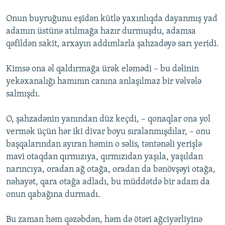
Onun buyruğunu eşidən kütlə yaxınlıqda dayanmış yad
adamın üstünə atılmağa hazır durmuşdu, adamsa
qəfildən sakit, arxayın addımlarla şahzadəyə sarı yeridi.
Kimsə ona əl qaldırmağa ürək eləmədi – bu dəlinin
yekəxanalığı hamının canına anlaşılmaz bir vəlvələ
salmışdı.
O, şahzadənin yanından düz keçdi, – qonaqlar ona yol
vermək üçün hər iki divar boyu sıralanmışdılar, – onu
başqalarından ayıran həmin o səlis, təntənəli yerişlə
mavi otaqdan qırmızıya, qırmızıdan yaşıla, yaşıldan
narıncıya, oradan ağ otağa, oradan da bənövşəyi otağa,
nəhayət, qara otağa adladı, bu müddətdə bir adam da
onun qabağına durmadı.
Bu zaman həm qəzəbdən, həm də ötəri ağciyərliyinə