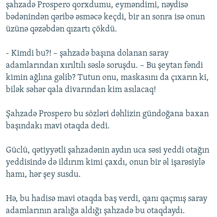
şahzadə Prospero qorxdumu, eyməndimi, nəydisə
bədənindən qəribə əsməcə keçdi, bir an sonra isə onun
üzünə qəzəbdən qızartı çökdü.
- Kimdi bu?! – şahzadə başına dolanan saray
adamlarından xırıltılı səslə soruşdu. – Bu şeytan fəndi
kimin ağlına gəlib? Tutun onu, maskasını da çıxarın ki,
bilək səhər qala divarından kim asılacaq!
Şahzadə Prospero bu sözləri dəhlizin gündoğana baxan
başındakı mavi otaqda dedi.
Güclü, qətiyyətli şahzadənin aydın uca səsi yeddi otağın
yeddisində də ildırım kimi çaxdı, onun bir əl işarəsiylə
hamı, hər şey susdu.
Hə, bu hadisə mavi otaqda baş verdi, qanı qaçmış saray
adamlarının aralığa aldığı şahzadə bu otaqdaydı.