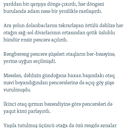
yarddan bir qarşıya döngə çıxırdı, hər döngəni
burulanda adam nəsə bir yeniliklə rastlaşırdı.
Ara yolun dolanbaclarını təkrarlayan örtülü dəhlizə hər
otağın sağ-sol divarlarının ortasından qotik üslublu
hündür ensiz pəncərə açılırdı.
Rəngbərəng pəncərə şüşələri otaqların bər-bəzəyinə,
yerinə uyğun seçilmişdi.
Məsələn, dəhlizin gündoğana baxan başındakı otaq
mavi boyandığından pəncərələrinə də açıq-göy şüşə
vurulmuşdu.
İkinci otaq qırmızı bəzəndiyinə görə pəncərələri də
yaqut kimi parlayırdı.
Yaşıla tutulmuş üçüncü otağa da özü rəngdə aynalar