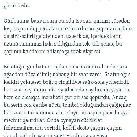
görünürdü.
Günbatana baxan qara otaqda isə qan-qırmızı şüşədən
keçib qaranlıq pərdələrin üstünə düşən işıq adama daha
da sirli-sehrli gəldiyindən, üstəlik də, içəridəkilərin
üzünü tanınmaz hala saldığından tək-tək qonaq bu
qapının kandarını adlamağa ürək eləyirdi.
Bu otağın günbatana açılan pəncərəsinin altında qara
ağacdan düzəldilmiş nəhəng bir saat vardı. Saatın ağır
kəfkiri yeknəsəq boğuq cingiltiylə sağa-sola yellənirdi,
hər saat başı onun mis ciyərlərindən aydın, ürəyəyatan,
həm də olduqca məlahətli gur bir səs qopurdu. Ancaq
bu səsin çox qəribə gücü, tembri olduğundan çalğıçılar
hər saatın tamamında əl saxlayıb ona qulaq kəsilməyə
məcbur qalırdılar. Onda oynayan cütlüklər
fırlanmağına ara verirdi, kefcil dəstə çaşqın-çaşqın
donub qalırdı, saatın zəngi vurduqca ən yava