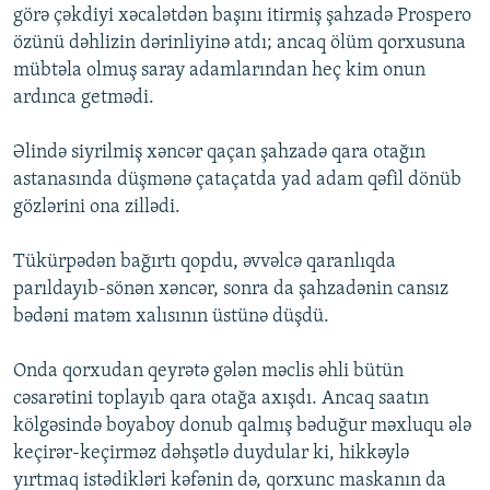
görə çəkdiyi xəcalətdən başını itirmiş şahzadə Prospero
özünü dəhlizin dərinliyinə atdı; ancaq ölüm qorxusuna
mübtəla olmuş saray adamlarından heç kim onun
ardınca getmədi.
Əlində siyrilmiş xəncər qaçan şahzadə qara otağın
astanasında düşmənə çataçatda yad adam qəfil dönüb
gözlərini ona zillədi.
Tükürpədən bağırtı qopdu, əvvəlcə qaranlıqda
parıldayıb-sönən xəncər, sonra da şahzadənin cansız
bədəni matəm xalısının üstünə düşdü.
Onda qorxudan qeyrətə gələn məclis əhli bütün
cəsarətini toplayıb qara otağa axışdı. Ancaq saatın
kölgəsində boyaboy donub qalmış bəduğur məxluqu ələ
keçirər-keçirməz dəhşətlə duydular ki, hikkəylə
yırtmaq istədikləri kəfənin də, qorxunc maskanın da