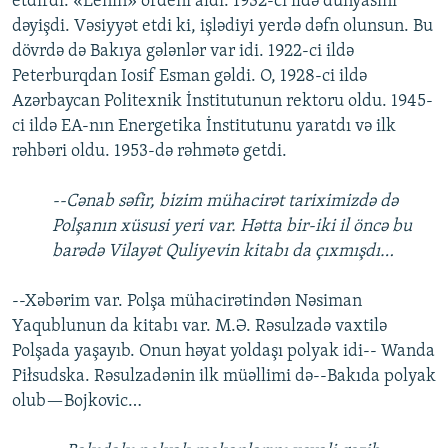
etdirdi. «Lenin» ordeni aldı. 1932-ci ildə dünyasını
dəyişdi. Vəsiyyət etdi ki, işlədiyi yerdə dəfn olunsun. Bu
dövrdə də Bakıya gələnlər var idi. 1922-ci ildə
Peterburqdan Iosif Esman gəldi. O, 1928-ci ildə
Azərbaycan Politexnik İnstitutunun rektoru oldu. 1945-
ci ildə EA-nın Energetika İnstitutunu yaratdı və ilk
rəhbəri oldu. 1953-də rəhmətə getdi.
--Cənab səfir, bizim mühacirət tariximizdə də
Polşanın xüsusi yeri var. Hətta bir-iki il öncə bu
barədə Vilayət Quliyevin kitabı da çıxmışdı…
--Xəbərim var. Polşa mühacirətindən Nəsiman
Yaqublunun da kitabı var. M.Ə. Rəsulzadə vaxtilə
Polşada yaşayıb. Onun həyat yoldaşı polyak idi-- Wanda
Piłsudska. Rəsulzadənin ilk müəllimi də--Bakıda polyak
olub—Bojkovic…