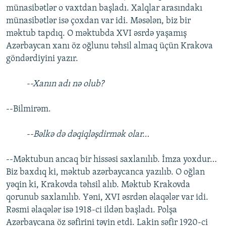
münasibətlər o vaxtdan başladı. Xalqlar arasındakı
münasibətlər isə çoxdan var idi. Məsələn, biz bir
məktub tapdıq. O məktubda XVI əsrdə yaşamış
Azərbaycan xanı öz oğlunu təhsil almaq üçün Krakova
göndərdiyini yazır.
--Xanın adı nə olub?
--Bilmirəm.
--Bəlkə də dəqiqləşdirmək olar…
--Məktubun ancaq bir hissəsi saxlanılıb. İmza yoxdur…
Biz baxdıq ki, məktub azərbaycanca yazılıb. O oğlan
yəqin ki, Krakovda təhsil alıb. Məktub Krakovda
qorunub saxlanılıb. Yəni, XVI əsrdən əlaqələr var idi.
Rəsmi əlaqələr isə 1918-ci ildən başladı. Polşa
Azərbaycana öz səfirini təyin etdi. Lakin səfir 1920-ci