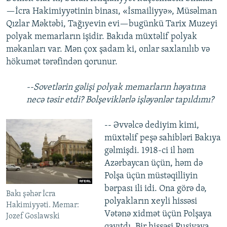
—İcra Hakimiyyətinin binası, «İsmailiyyə», Müsəlman
Qızlar Məktəbi, Tağıyevin evi—bugünkü Tarix Muzeyi
polyak memarların işidir. Bakıda müxtəlif polyak
məkanları var. Mən çox şadam ki, onlar saxlanılıb və
hökumət tərəfindən qorunur.
--Sovetlərin gəlişi polyak memarların həyatına
necə təsir etdi? Bolşeviklərlə işləyənlər tapıldımı?
--
Əvvəlcə dediyim kimi,
müxtəlif peşə sahibləri Bakıya
gəlmişdi. 1918-ci il həm
Azərbaycan üçün, həm də
Polşa üçün müstəqilliyin
bərpası ili idi. Ona görə də,
Bakı şəhər İcra
polyakların xeyli hissəsi
Hakimiyyəti. Memar:
Vətənə xidmət üçün Polşaya
Jozef Goslawski
qayıtdı. Bir hissəsi Rusiyaya