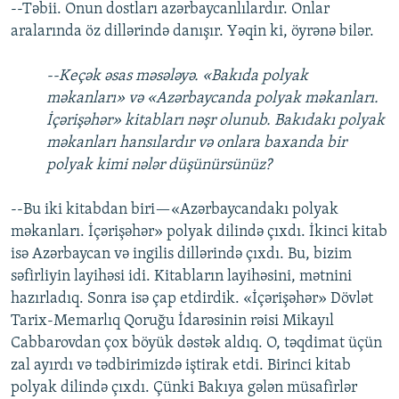
--Təbii. Onun dostları azərbaycanlılardır. Onlar
aralarında öz dillərində danışır. Yəqin ki, öyrənə bilər.
--Keçək əsas məsələyə. «Bakıda polyak
məkanları» və «Azərbaycanda polyak məkanları.
İçərişəhər» kitabları nəşr olunub. Bakıdakı polyak
məkanları hansılardır və onlara baxanda bir
polyak kimi nələr düşünürsünüz?
--Bu iki kitabdan biri—«Azərbaycandakı polyak
məkanları. İçərişəhər» polyak dilində çıxdı. İkinci kitab
isə Azərbaycan və ingilis dillərində çıxdı. Bu, bizim
səfirliyin layihəsi idi. Kitabların layihəsini, mətnini
hazırladıq. Sonra isə çap etdirdik. «İçərişəhər» Dövlət
Tarix-Memarlıq Qoruğu İdarəsinin rəisi Mikayıl
Cabbarovdan çox böyük dəstək aldıq. O, təqdimat üçün
zal ayırdı və tədbirimizdə iştirak etdi. Birinci kitab
polyak dilində çıxdı. Çünki Bakıya gələn müsafirlər