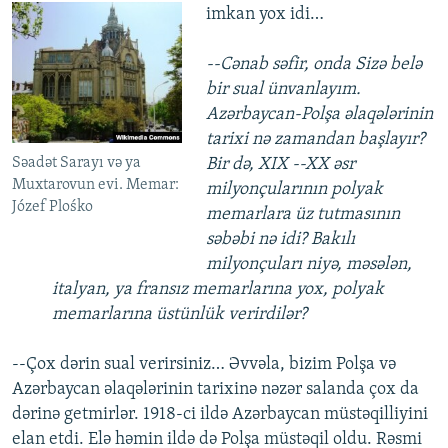
imkan yox
idi…
--Cənab səfir, onda Sizə belə
bir sual ünvanlayım.
Azərbaycan-Polşa əlaqələrinin
tarixi nə zamandan başlayır?
Bir də, XIX --XX əsr
Səadət Sarayı və ya
Muxtarovun evi. Memar:
milyonçularının polyak
Józef Plośko
memarlara üz tutmasının
səbəbi nə idi? Bakılı
milyonçuları niyə, məsələn,
italyan, ya fransız memarlarına yox, polyak
memarlarına üstünlük verirdilər?
--Çox dərin sual verirsiniz… Əvvəla, bizim Polşa və
Azərbaycan əlaqələrinin tarixinə nəzər salanda çox da
dərinə getmirlər. 1918-ci ildə Azərbaycan müstəqilliyini
elan etdi. Elə həmin ildə də Polşa müstəqil oldu. Rəsmi