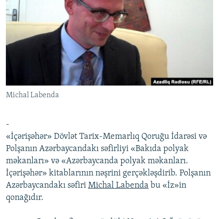
İNFOQRAFIKA
AZƏRBAYCAN ƏDƏBIYYATI KITABXANASI
MISSIYAMIZ
BIZI IZLƏ
KARIKATURA
İSLAM VƏ DEMOKRATIYA
PEŞƏ ETIKASI VƏ JURNALISTIKA STANDARTLARIMIZ
İZ - MƏDƏNIYYƏT PROQRAMI
MATERIALLARIMIZDAN ISTIFADƏ
AZADLIQRADIOSU MOBIL TELEFONUNUZDA
RFE/RL-in bütün saytları
BIZIMLƏ ƏLAQƏ
Michal Labenda
XƏBƏR BÜLLETENLƏRIMIZ
-
«İçərişəhər» Dövlət Tarix-Memarlıq Qoruğu İdarəsi və
Polşanın Azərbaycandakı səfirliyi «Bakıda polyak
məkanları» və «Azərbaycanda polyak məkanları.
İçərişəhər» kitablarının nəşrini gerçəkləşdirib. Polşanın
Azərbaycandakı səfiri
Michal Labenda
bu «İz»in
qonağıdır.