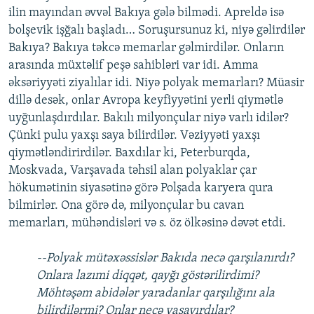
ilin mayından əvvəl Bakıya gələ bilmədi. Apreldə isə
bolşevik işğalı başladı… Soruşursunuz ki, niyə gəlirdilər
Bakıya? Bakıya təkcə memarlar gəlmirdilər. Onların
arasında müxtəlif peşə sahibləri var idi. Amma
əksəriyyəti ziyalılar idi. Niyə polyak memarları? Müasir
dillə desək, onlar Avropa keyfiyyətini yerli qiymətlə
uyğunlaşdırdılar. Bakılı milyonçular niyə varlı idilər?
Çünki pulu yaxşı saya bilirdilər. Vəziyyəti yaxşı
qiymətləndirirdilər. Baxdılar ki, Peterburqda,
Moskvada, Varşavada təhsil alan polyaklar çar
hökumətinin siyasətinə görə Polşada karyera qura
bilmirlər. Ona görə də, milyonçular bu cavan
memarları, mühəndisləri və s. öz ölkəsinə dəvət etdi.
--Polyak mütəxəssislər Bakıda necə qarşılanırdı?
Onlara lazımi diqqət, qayğı göstərilirdimi?
Möhtəşəm abidələr yaradanlar qarşılığını ala
bilirdilərmi? Onlar necə yaşayırdılar?