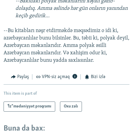
--Bakıdakı polyak məkanlarını xəyali gəzib-
dolaşdıq. Amma əslində hər gün onların yanından
keçib gedirik…
--Bu kitabları nəşr etdirməkdə məqsədimiz o idi ki,
azərbaycanlılar bunu bilsinlər. Bu, təbii ki, polyak deyil,
Azərbaycan məkanlarıdır. Amma polyak əsilli
Azərbaycan məkanlarıdır. Və xahişim odur ki,
Azərbaycanlılar bunu yadda saxlasınlar.
Paylaş
VPN-siz açmaq
Bizi izlə
This item is part of
"İz" mədəniyyət proqramı
Oxu zalı
Buna da bax: