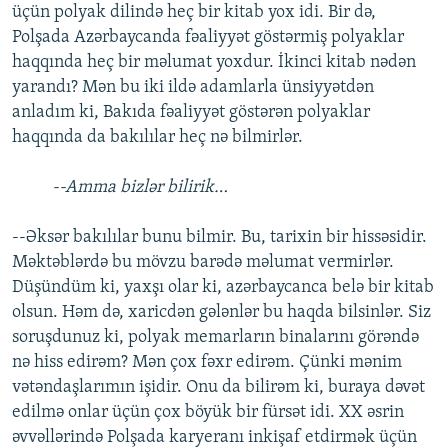
üçün polyak dilində heç bir kitab yox idi. Bir də,
Polşada Azərbaycanda fəaliyyət göstərmiş polyaklar
haqqında heç bir məlumat yoxdur. İkinci kitab nədən
yarandı? Mən bu iki ildə adamlarla ünsiyyətdən
anladım ki, Bakıda fəaliyyət göstərən polyaklar
haqqında da bakılılar heç nə bilmirlər.
--Amma bizlər bilirik…
--Əksər bakılılar bunu bilmir. Bu, tarixin bir hissəsidir.
Məktəblərdə bu mövzu barədə məlumat vermirlər.
Düşündüm ki, yaxşı olar ki, azərbaycanca belə bir kitab
olsun. Həm də, xaricdən gələnlər bu haqda bilsinlər. Siz
soruşdunuz ki, polyak memarların binalarını görəndə
nə hiss edirəm? Mən çox fəxr edirəm. Çünki mənim
vətəndaşlarımın işidir. Onu da bilirəm ki, buraya dəvət
edilmə onlar üçün çox böyük bir fürsət idi. XX əsrin
əvvəllərində Polşada karyeranı inkişaf etdirmək üçün