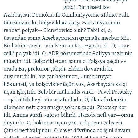
getdi. Bir hissəsi isə
Azərbaycan Demokratik Cümhuriyyətinə xidmət etdi.
Bilirsinizmi ki, bolşeviklərə qarşı Gəncə üsyanının
rəhbəri polyak-- Sienkiewicz olub? Təbii ki, o,
üsyandan sonra Azərbaycandan qaçmağa məcbur idi…
Bir hakim vardı—adı Neiman Kruczynski idi. O, tatar
əsilli polyak idi. O, ADR hökumətində Ədliyyə nazirinin
müavini idi. Bolşeviklərdən sonra o, Polşaya qaçdı və
orada Baş prokuror çalışdı. Elələri də var idi ki,
düşünürdü ki, biz çar hökuməti, Cümhuriyyət
hökuməti, ya bolşeviklər üçün yox, Azərbaycan xalqı
üçün işləyirik. Belə bir mühəndis vardı--Pavel Pototsky
—qəbri Bibiheybətin ətrafındadır. O, ilk dəfə dənizin
dibindən neft çıxarmağın yolunu tapdı. Pototsky kor
idi. Amma ətrafı «görə» bilirdi. Harada neft var—oranı
duyurdu. O, hökumət üçün yox, xalq üçün çalışırdı.
Çünki neft xalqındır. O, sovet dövründə də işini davam