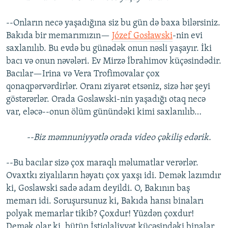
--Onların necə yaşadığına siz bu gün də baxa bilərsiniz.
Bakıda bir memarımızın—
Józef Gosławski
-nin evi
saxlanılıb. Bu evdə bu günədək onun nəsli yaşayır. İki
bacı və onun nəvələri. Ev Mirzə İbrahimov küçəsindədir.
Bacılar—Irina və Vera Trofimovalar çox
qonaqpərvərdirlər. Oranı ziyarət etsəniz, sizə hər şeyi
göstərərlər. Orada Goslawski-nin yaşadığı otaq necə
var, eləcə--onun ölüm günündəki kimi saxlanılıb…
--Biz məmnuniyyətlə orada video çəkiliş edərik.
--Bu bacılar sizə çox maraqlı məlumatlar verərlər.
Ovaxtkı ziyalıların həyatı çox yaxşı idi. Demək lazımdır
ki, Goslawski sadə adam deyildi. O, Bakının baş
memarı idi. Soruşursunuz ki, Bakıda hansı binaları
polyak memarlar tikib? Çoxdur! Yüzdən çoxdur!
Demək olar ki, bütün İstiqlaliyyət küçəsindəki binalar