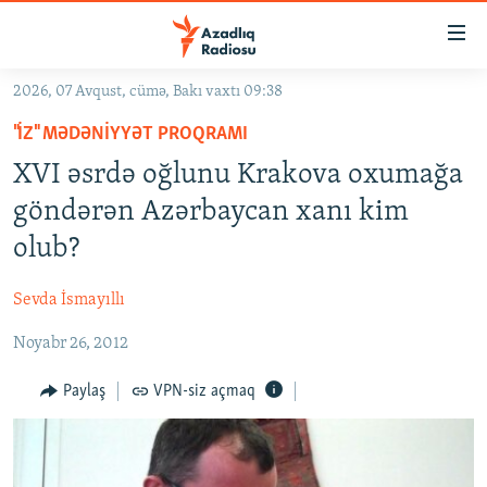
Keçid
linkləri
Əsas
2026, 07 Avqust, cümə, Bakı vaxtı 09:38
məzmuna
GÜNDƏM
"İZ" MƏDƏNIYYƏT PROQRAMI
qayıt
#İZAHLA
Əsas
XVI əsrdə oğlunu Krakova oxumağa
KORRUPSIOMETR
naviqasiyaya
göndərən Azərbaycan xanı kim
qayıt
#ƏSLINDƏ
olub?
Axtarışa
FƏRQƏ BAX
keç
Sevda İsmayıllı
QANUNI DOĞRU
Noyabr 26, 2012
ARAŞDIRMA
MULTIMEDIA
Paylaş
VPN-siz açmaq
RADIO ARXIV
VIDEO
HAQQIMIZDA
FOTOQALEREYA
OXU ZALI