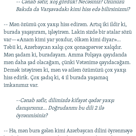
-- Cənab səfir, xoş gördük! Necəsiniz? Özünüzü
Bakıda da Varşavadakı kimi hiss edə bilirsinizmi?
-- Mən özümü çox yaxşı hiss edirəm. Artıq iki ildir ki,
burada yaşayıram, işləyirəm. Lakin sizdə bir atalar sözü
var—«Anam kimi yar yoxdur, ölkəm kimi diyar»…
Təbii ki, Azərbaycan xalqı çox qonaqpərvər xalqdır.
Mən şadam ki, buradayam. Amma Polşaya qayıdanda
mən daha şad olacağam, çünki Vətənimə qayıdacağam.
Demək istəyirəm ki, mən və ailəm özümüzü çox yaxşı
hiss edirik. Çox şadıq ki, 4 il burada yaşamaq
imkanımız var.
--Cənab səfir, dilimizdə kifayət qədər yaxşı
danışırsınız… Doğrudanmı bu dili 2 ilə
öyrənmisiniz?
-- Hə, mən bura gələn kimi Azərbaycan dilini öyrənməyə