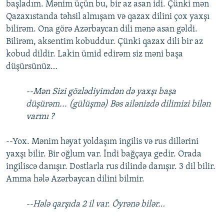
başladım. Mənim üçün bu, bir az asan idi. Çünki mən
Qazaxıstanda təhsil almışam və qazax dilini çox yaxşı
bilirəm. Ona görə Azərbaycan dili mənə asan gəldi.
Bilirəm, aksentim kobuddur. Çünki qazax dili bir az
kobud dildir. Lakin ümid edirəm siz məni başa
düşürsünüz…
--Mən Sizi gözlədiyimdən də yaxşı başa
düşürəm... (gülüşmə) Bəs ailənizdə dilimizi bilən
varmı ?
--Yox. Mənim həyat yoldaşım ingilis və rus dillərini
yaxşı bilir. Bir oğlum var. İndi bağçaya gedir. Orada
ingiliscə danışır. Dostlarla rus dilində danışır. 3 dil bilir.
Amma hələ Azərbaycan dilini bilmir.
--Hələ qarşıda 2 il var. Öyrənə bilər…