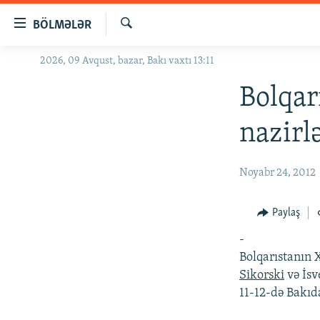
Keçid
BÖLMƏLƏR
linkləri
Axtar
Əsas
2026, 09 Avqust, bazar, Bakı vaxtı 13:11
GÜNDƏM
məzmuna
#İZAHLA
Bolqarı
qayıt
Əsas
KORRUPSIOMETR
nazirl
naviqasiyaya
#ƏSLINDƏ
qayıt
Axtarışa
FƏRQƏ BAX
Noyabr 24, 2012
keç
QANUNI DOĞRU
Paylaş
ARAŞDIRMA
-
MULTIMEDIA
Bolqarıstanın X
RADIO ARXIV
VIDEO
Sikorski
və İsv
11-12-də Bakıda
HAQQIMIZDA
FOTOQALEREYA
OXU ZALI