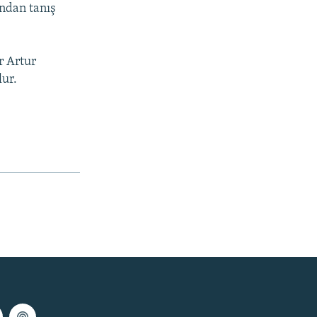
ından tanış
r Artur
lur.