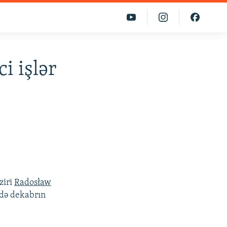
i işlər
ziri
Radosław
ndə dekabrın