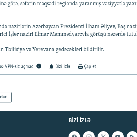
inə görə, səfərin məqsədi regionda yaranmış vəziyyətlə yax
ində nazirlərin Azərbaycan Prezidenti İlham Əliyev, Baş nazi
rici İşlər naziri Elmar Məmmədyarovla görüşü nəzərdə tutu
 Tbilisiyə və Yerevana gedəcəkləri bildirilir.
VPN-siz açmaq
Bizi izlə
Çap et
rləri
BIZI IZLƏ