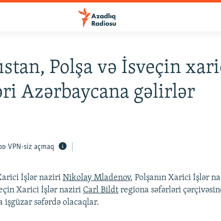
stan, Polşa və İsveçin xaric
əri Azərbaycana gəlirlər
VPN-siz açmaq
arici İşlər naziri
Nikolay Mladenov
, Polşanın Xarici İşlər na
eçin Xarici İşlər naziri
Carl Bildt
regiona səfərləri çərçivəsi
 işgüzar səfərdə olacaqlar.