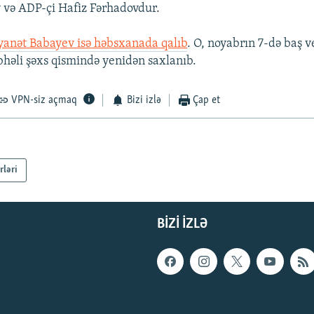
 və ADP-çi Hafiz Fərhadovdur.
anət Babayev isə həbsxanada qalıb
. O, noyabrın 7-də baş 
übhəli şəxs qismində yenidən saxlanıb.
VPN-siz açmaq
Bizi izlə
Çap et
rləri
BIZI IZLƏ