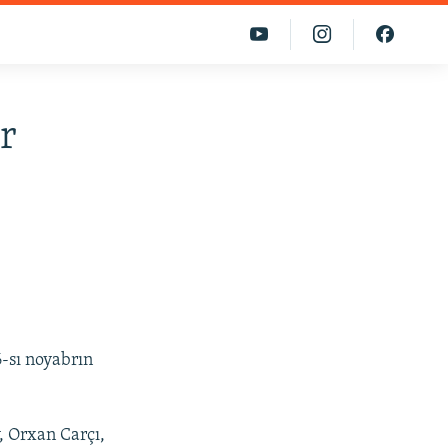
r
6-sı noyabrın
, Orxan Carçı,