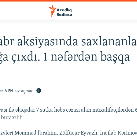
abr aksiyasında saxlananla
ğa çıxdı. 1 nəfərdən başqa
VPN-siz açmaq
ası ilə əlaqədar 7 sutka həbs cəzası alan müxalifətçilərdən 
 buraxılıb.
vləri Məmməd İbrahim, Zülfüqar Eyvazlı, İnqilab Kərimov