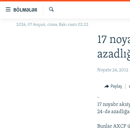
Keçid
BÖLMƏLƏR
linkləri
Axtar
Əsas
2026, 07 Avqust, cümə, Bakı vaxtı 02:22
GÜNDƏM
məzmuna
#İZAHLA
17 noy
qayıt
Əsas
KORRUPSIOMETR
azadlı
naviqasiyaya
#ƏSLINDƏ
qayıt
Axtarışa
FƏRQƏ BAX
Noyabr 24, 2012
keç
QANUNI DOĞRU
Paylaş
ARAŞDIRMA
-
MULTIMEDIA
17 noyabr aksiy
RADIO ARXIV
VIDEO
24-də azadlığa
HAQQIMIZDA
FOTOQALEREYA
OXU ZALI
Bunlar AXCP üz