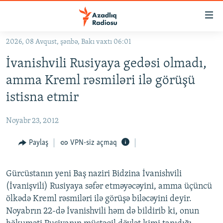
Keçid
linkləri
Əsas
2026, 08 Avqust, şənbə, Bakı vaxtı 06:01
məzmuna
GÜNDƏM
İvanishvili Rusiyaya gedəsi olmadı,
qayıt
#İZAHLA
Əsas
amma Kreml rəsmiləri ilə görüşü
KORRUPSIOMETR
naviqasiyaya
istisna etmir
qayıt
#ƏSLINDƏ
Axtarışa
Noyabr 23, 2012
FƏRQƏ BAX
keç
QANUNI DOĞRU
Paylaş
VPN-siz açmaq
ARAŞDIRMA
Gürcüstanın yeni Baş naziri Bidzina İvanishvili
MULTIMEDIA
(İvanişvili) Rusiyaya səfər etməyəcəyini, amma üçüncü
RADIO ARXIV
VIDEO
ölkədə Kreml rəsmiləri ilə görüşə biləcəyini deyir.
Noyabrın 22-də İvanishvili həm də bildirib ki, onun
HAQQIMIZDA
FOTOQALEREYA
OXU ZALI