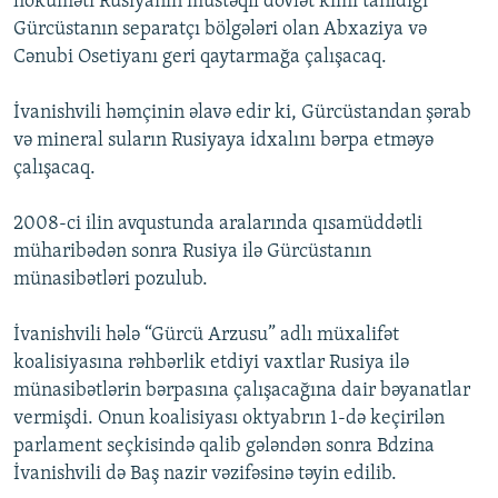
hökuməti Rusiyanın müstəqil dövlət kimi tanıdığı
İNFOQRAFIKA
AZƏRBAYCAN ƏDƏBIYYATI KITABXANASI
MISSIYAMIZ
Gürcüstanın separatçı bölgələri olan Abxaziya və
BIZI IZLƏ
Cənubi Osetiyanı geri qaytarmağa çalışacaq.
KARIKATURA
İSLAM VƏ DEMOKRATIYA
PEŞƏ ETIKASI VƏ JURNALISTIKA STANDARTLARIMIZ
İZ - MƏDƏNIYYƏT PROQRAMI
MATERIALLARIMIZDAN ISTIFADƏ
İvanishvili həmçinin əlavə edir ki, Gürcüstandan şərab
və mineral suların Rusiyaya idxalını bərpa etməyə
AZADLIQRADIOSU MOBIL TELEFONUNUZDA
RFE/RL-in bütün saytları
çalışacaq.
BIZIMLƏ ƏLAQƏ
XƏBƏR BÜLLETENLƏRIMIZ
2008-ci ilin avqustunda aralarında qısamüddətli
müharibədən sonra Rusiya ilə Gürcüstanın
münasibətləri pozulub.
İvanishvili hələ “Gürcü Arzusu” adlı müxalifət
koalisiyasına rəhbərlik etdiyi vaxtlar Rusiya ilə
münasibətlərin bərpasına çalışacağına dair bəyanatlar
vermişdi. Onun koalisiyası oktyabrın 1-də keçirilən
parlament seçkisində qalib gələndən sonra Bdzina
İvanishvili də Baş nazir vəzifəsinə təyin edilib.