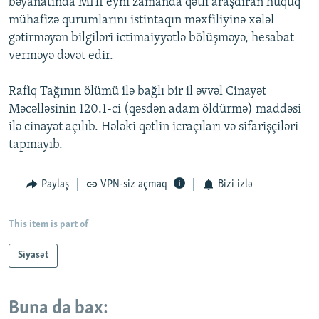
bəyanatında MHİ eyni zamanda qətli araşdıran hüquq
mühafizə qurumlarını istintaqın məxfiliyinə xələl
gətirməyən bilgiləri ictimaiyyətlə bölüşməyə, hesabat
verməyə dəvət edir.
Rafiq Tağının ölümü ilə bağlı bir il əvvəl Cinayət
Məcəlləsinin 120.1-ci (qəsdən adam öldürmə) maddəsi
ilə cinayət açılıb. Hələki qətlin icraçıları və sifarişçiləri
tapmayıb.
Paylaş
VPN-siz açmaq
Bizi izlə
This item is part of
Siyasət
Buna da bax: