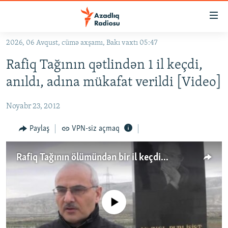
Keçid
linkləri
Əsas
2026, 06 Avqust, cümə axşamı, Bakı vaxtı 05:47
məzmuna
GÜNDƏM
Rafiq Tağının qətlindən 1 il keçdi,
qayıt
#İZAHLA
Əsas
anıldı, adına mükafat verildi [Video]
KORRUPSIOMETR
naviqasiyaya
qayıt
Noyabr 23, 2012
#ƏSLINDƏ
Axtarışa
FƏRQƏ BAX
Paylaş
VPN-siz açmaq
keç
QANUNI DOĞRU
Rafiq Tağının ölümündən bir il keçdi...
ARAŞDIRMA
MULTIMEDIA
RADIO ARXIV
VIDEO
No media source currently available
HAQQIMIZDA
FOTOQALEREYA
OXU ZALI