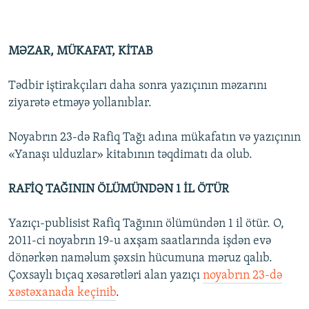
MƏZAR, MÜKAFAT, KİTAB
Tədbir iştirakçıları daha sonra yazıçının məzarını
ziyarətə etməyə yollanıblar.
Noyabrın 23-də Rafiq Tağı adına mükafatın və yazıçının
«Yanaşı ulduzlar» kitabının təqdimatı da olub.
RAFİQ TAĞININ ÖLÜMÜNDƏN 1 İL ÖTÜR
Yazıçı-publisist Rafiq Tağının ölümündən 1 il ötür. O,
2011-ci noyabrın 19-u axşam saatlarında işdən evə
dönərkən naməlum şəxsin hücumuna məruz qalıb.
Çoxsaylı bıçaq xəsarətləri alan yazıçı
noyabrın 23-də
xəstəxanada keçinib
.