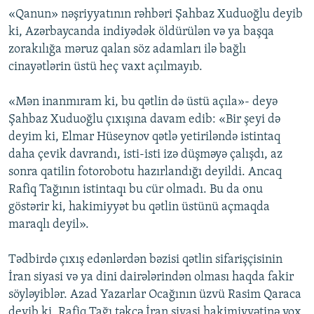
«Qanun» nəşriyyatının rəhbəri Şahbaz Xuduoğlu deyib
ki, Azərbaycanda indiyədək öldürülən və ya başqa
zorakılığa məruz qalan söz adamları ilə bağlı
cinayətlərin üstü heç vaxt açılmayıb.
«Mən inanmıram ki, bu qətlin də üstü açıla»- deyə
Şahbaz Xuduoğlu çıxışına davam edib: «Bir şeyi də
deyim ki, Elmar Hüseynov qətlə yetiriləndə istintaq
daha çevik davrandı, isti-isti izə düşməyə çalışdı, az
sonra qatilin fotorobotu hazırlandığı deyildi. Ancaq
Rafiq Tağının istintaqı bu cür olmadı. Bu da onu
göstərir ki, hakimiyyət bu qətlin üstünü açmaqda
maraqlı deyil».
Tədbirdə çıxış edənlərdən bəzisi qətlin sifarişçisinin
İran siyasi və ya dini dairələrindən olması haqda fakir
söyləyiblər. Azad Yazarlar Ocağının üzvü Rasim Qaraca
deyib ki, Rafiq Tağı təkcə İran siyasi hakimiyyətinə yox,