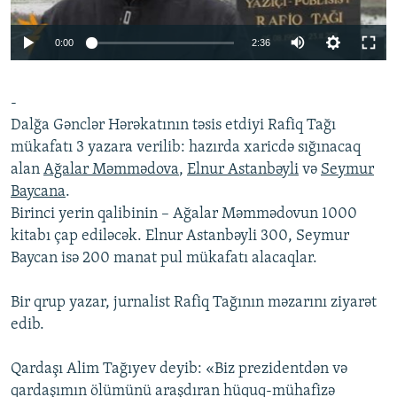
İNFOQRAFIKA
AZƏRBAYCAN ƏDƏBIYYATI KITABXANASI
MISSIYAMIZ
BIZI IZLƏ
0:00
2:36
KARIKATURA
İSLAM VƏ DEMOKRATIYA
PEŞƏ ETIKASI VƏ JURNALISTIKA STANDARTLARIMIZ
İZ - MƏDƏNIYYƏT PROQRAMI
MATERIALLARIMIZDAN ISTIFADƏ
-
AZADLIQRADIOSU MOBIL TELEFONUNUZDA
RFE/RL-in bütün saytları
Dalğa Gənclər Hərəkatının təsis etdiyi Rafiq Tağı
BIZIMLƏ ƏLAQƏ
mükafatı 3 yazara verilib: hazırda xaricdə sığınacaq
alan
Ağalar Məmmədova
,
Elnur Astanbəyli
və
Seymur
XƏBƏR BÜLLETENLƏRIMIZ
Baycana
.
Birinci yerin qalibinin – Ağalar Məmmədovun 1000
kitabı çap ediləcək. Elnur Astanbəyli 300, Seymur
Baycan isə 200 manat pul mükafatı alacaqlar.
Bir qrup yazar, jurnalist Rafiq Tağının məzarını ziyarət
edib.
Qardaşı Alim Tağıyev deyib: «Biz prezidentdən və
qardaşımın ölümünü araşdıran hüquq-mühafizə