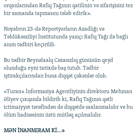
orqanlarından Rafiq Tağının qatilinin və sifarişisini tez
bir zamanda tapmasını tələb edirik».
Noyabrın 23-də Reportyorların Azadlığı və
Təhlükəsziliyi İnstitutunda yazıçı Rafiq Tağı ilə bağlı
anım tədbiri keçirilib.
Bu tədbir Beynəlxalq Cəzasızlıq gününün qeyd
olunduğu eyni tarixdə baş tutub. Tədbir
iştirakçılarından buna diqqət çəkənlər olub.
«Turan» İnformasiya Agentliyinin direktoru Mehman
Əliyev çıxışında bildirib ki, Rafiq Tağının qətli
ictimaiyyət tərəfindən də diqqətdə saxlanmalıdır və bu
ölüm hadisəsinin üstü mütləq açılmalıdır.
MƏN İNANMIRAM Kİ...»