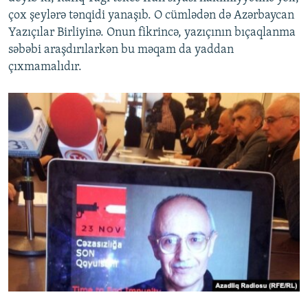
çox şeylərə tənqidi yanaşıb. O cümlədən də Azərbaycan
Yazıçılar Birliyinə. Onun fikrincə, yazıçının bıçaqlanma
səbəbi araşdırılarkən bu məqam da yaddan
çıxmamalıdır.