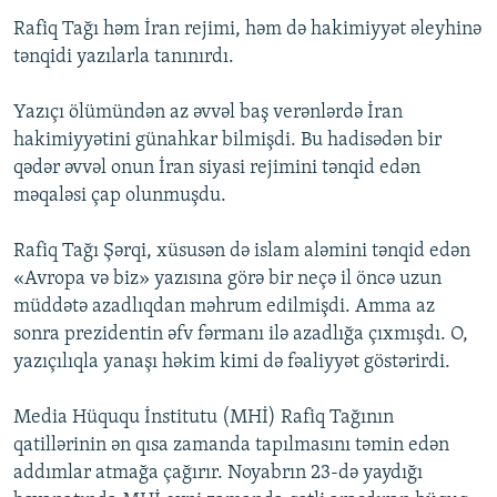
Rafiq Tağı həm İran rejimi, həm də hakimiyyət əleyhinə
tənqidi yazılarla tanınırdı.
Yazıçı ölümündən az əvvəl baş verənlərdə İran
hakimiyyətini günahkar bilmişdi. Bu hadisədən bir
qədər əvvəl onun İran siyasi rejimini tənqid edən
məqaləsi çap olunmuşdu.
Rafiq Tağı Şərqi, xüsusən də islam aləmini tənqid edən
«Avropa və biz» yazısına görə bir neçə il öncə uzun
müddətə azadlıqdan məhrum edilmişdi. Amma az
sonra prezidentin əfv fərmanı ilə azadlığa çıxmışdı. O,
yazıçılıqla yanaşı həkim kimi də fəaliyyət göstərirdi.
Media Hüququ İnstitutu (MHİ) Rafiq Tağının
qatillərinin ən qısa zamanda tapılmasını təmin edən
addımlar atmağa çağırır. Noyabrın 23-də yaydığı