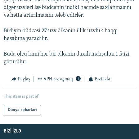
digər üzvləri isə büdcənin indiki həcmdə saxlanmasını
və hətta artırılmasını tələb edirlər.
Birliyin büdcəsi 27 üzv ölkənin illik üzvlük haqqı
hesabına yaradılır.
Buda ölçü kimi hər bir ölkənin daxili məhsulun 1 faizi
götürülür.
Paylaş
VPN-siz açmaq
Bizi izlə
This item is part of
Dünya xəbərləri
BIZI IZLƏ