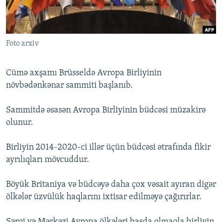
İNFOQRAFIKA
AZƏRBAYCAN ƏDƏBIYYATI KITABXANASI
MISSIYAMIZ
BIZI IZLƏ
KARIKATURA
İSLAM VƏ DEMOKRATIYA
PEŞƏ ETIKASI VƏ JURNALISTIKA STANDARTLARIMIZ
Foto arxiv
İZ - MƏDƏNIYYƏT PROQRAMI
MATERIALLARIMIZDAN ISTIFADƏ
AZADLIQRADIOSU MOBIL TELEFONUNUZDA
RFE/RL-in bütün saytları
Cümə axşamı Brüsseldə Avropa Birliyinin
BIZIMLƏ ƏLAQƏ
növbədənkənar sammiti başlanıb.
XƏBƏR BÜLLETENLƏRIMIZ
Sammitdə əsasən Avropa Birliyinin büdcəsi müzakirə
olunur.
Birliyin 2014-2020-ci illər üçün büdcəsi ətrafında fikir
ayrılıqları mövcuddur.
Böyük Britaniya və büdcəyə daha çox vəsait ayıran digər
ölkələr üzvülük haqlarını ixtisar edilməyə çağırırlar.
Şərqi və Mərkəzi Avropa ölkələri başda olmaqla birliyin