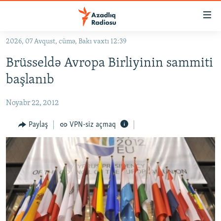
Keçid
linkləri
Əsas
2026, 07 Avqust, cümə, Bakı vaxtı 12:39
məzmuna
GÜNDƏM
Brüsseldə Avropa Birliyinin sammiti
qayıt
#İZAHLA
Əsas
başlanıb
KORRUPSIOMETR
naviqasiyaya
qayıt
Noyabr 22, 2012
#ƏSLINDƏ
Axtarışa
FƏRQƏ BAX
Paylaş
VPN-siz açmaq
keç
QANUNI DOĞRU
ARAŞDIRMA
MULTIMEDIA
RADIO ARXIV
VIDEO
HAQQIMIZDA
FOTOQALEREYA
OXU ZALI