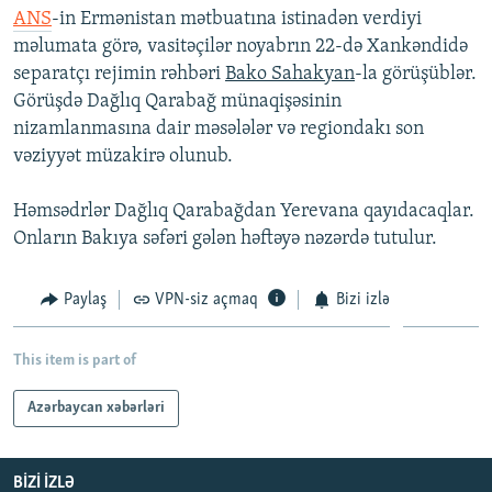
ANS
-in Ermənistan mətbuatına istinadən verdiyi
İNFOQRAFIKA
AZƏRBAYCAN ƏDƏBIYYATI KITABXANASI
MISSIYAMIZ
BIZI IZLƏ
məlumata görə, vasitəçilər noyabrın 22-də Xankəndidə
KARIKATURA
İSLAM VƏ DEMOKRATIYA
PEŞƏ ETIKASI VƏ JURNALISTIKA STANDARTLARIMIZ
separatçı rejimin rəhbəri
Bako Sahakyan
-la görüşüblər.
Görüşdə Dağlıq Qarabağ münaqişəsinin
İZ - MƏDƏNIYYƏT PROQRAMI
MATERIALLARIMIZDAN ISTIFADƏ
nizamlanmasına dair məsələlər və regiondakı son
AZADLIQRADIOSU MOBIL TELEFONUNUZDA
RFE/RL-in bütün saytları
vəziyyət müzakirə olunub.
BIZIMLƏ ƏLAQƏ
Həmsədrlər Dağlıq Qarabağdan Yerevana qayıdacaqlar.
XƏBƏR BÜLLETENLƏRIMIZ
Onların Bakıya səfəri gələn həftəyə nəzərdə tutulur.
Paylaş
VPN-siz açmaq
Bizi izlə
This item is part of
Azərbaycan xəbərləri
BIZI IZLƏ