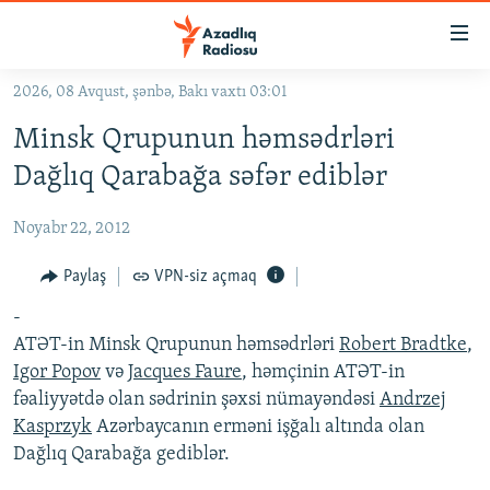
Keçid
linkləri
Əsas
2026, 08 Avqust, şənbə, Bakı vaxtı 03:01
məzmuna
GÜNDƏM
Minsk Qrupunun həmsədrləri
qayıt
#İZAHLA
Əsas
Dağlıq Qarabağa səfər ediblər
KORRUPSIOMETR
naviqasiyaya
qayıt
Noyabr 22, 2012
#ƏSLINDƏ
Axtarışa
FƏRQƏ BAX
Paylaş
VPN-siz açmaq
keç
QANUNI DOĞRU
-
ATƏT-in Minsk Qrupunun həmsədrləri
Robert Bradtke
,
ARAŞDIRMA
Igor Popov
və
Jacques Faure
, həmçinin ATƏT-in
MULTIMEDIA
fəaliyyətdə olan sədrinin şəxsi nümayəndəsi
Andrzej
Kasprzyk
Azərbaycanın erməni işğalı altında olan
RADIO ARXIV
VIDEO
Dağlıq Qarabağa gediblər.
HAQQIMIZDA
FOTOQALEREYA
OXU ZALI