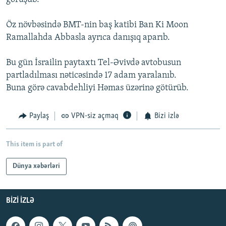
Öz növbəsində BMT-nin baş katibi Ban Ki Moon
Ramallahda Abbasla ayrıca danışıq aparıb.
Bu gün İsrailin paytaxtı Tel-Əvivdə avtobusun
partladılması nəticəsində 17 adam yaralanıb.
Buna görə cavabdehliyi Həmas üzərinə götürüb.
Paylaş
VPN-siz açmaq
Bizi izlə
This item is part of
Dünya xəbərləri
BIZI IZLƏ