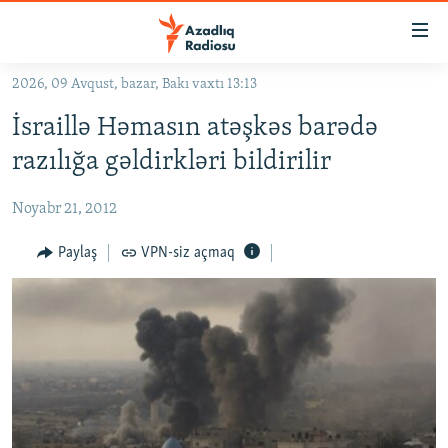
Keçid
linkləri
Əsas
2026, 09 Avqust, bazar, Bakı vaxtı 13:13
məzmuna
GÜNDƏM
İsraillə Həmasın atəşkəs barədə
qayıt
#İZAHLA
Əsas
razılığa gəldirkləri bildirilir
KORRUPSIOMETR
naviqasiyaya
qayıt
Noyabr 21, 2012
#ƏSLINDƏ
Axtarışa
FƏRQƏ BAX
Paylaş
VPN-siz açmaq
keç
QANUNI DOĞRU
ARAŞDIRMA
MULTIMEDIA
RADIO ARXIV
VIDEO
HAQQIMIZDA
FOTOQALEREYA
OXU ZALI