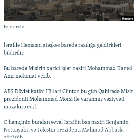
İNFOQRAFIKA
AZƏRBAYCAN ƏDƏBIYYATI KITABXANASI
MISSIYAMIZ
BIZI IZLƏ
KARIKATURA
İSLAM VƏ DEMOKRATIYA
PEŞƏ ETIKASI VƏ JURNALISTIKA STANDARTLARIMIZ
Foto arxiv
İZ - MƏDƏNIYYƏT PROQRAMI
MATERIALLARIMIZDAN ISTIFADƏ
AZADLIQRADIOSU MOBIL TELEFONUNUZDA
RFE/RL-in bütün saytları
İsraillə Həmasın atəşkəs barədə razılığa gəldirkləri
BIZIMLƏ ƏLAQƏ
bildirilir.
XƏBƏR BÜLLETENLƏRIMIZ
Bu barədə Misirin xarici işlər naziri Mohammad Kamel
Amr məlumat verib.
ABŞ Dövlət katibi Hillari Clinton bu gün Qahirədə Misir
prezidenti Mohammad Morsi ilə yaranmış vəziyyəti
müzakirə edib.
O həmçinin bundan əvvəl İsrailin baş naziri Benjamin
Netanyahu və Fələstin prezidenti Mahmud Abbasla
görüşüb.