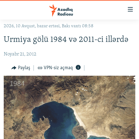
Keçid
linkləri
Əsas
2026, 10 Avqust, bazar ertəsi, Bakı vaxtı 08:58
məzmuna
GÜNDƏM
Urmiya gölü 1984 və 2011-ci illərdə
qayıt
#İZAHLA
Əsas
Noyabr 21, 2012
KORRUPSIOMETR
naviqasiyaya
qayıt
#ƏSLINDƏ
Paylaş
VPN-siz açmaq
Axtarışa
FƏRQƏ BAX
keç
QANUNI DOĞRU
ARAŞDIRMA
MULTIMEDIA
RADIO ARXIV
VIDEO
HAQQIMIZDA
FOTOQALEREYA
OXU ZALI