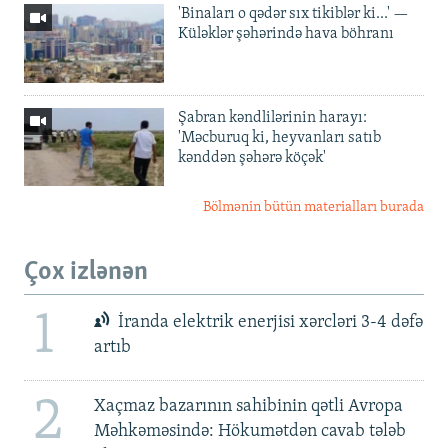
'Binaları o qədər sıx tikiblər ki...' —
Küləklər şəhərində hava böhranı
Şabran kəndlilərinin harayı:
'Məcburuq ki, heyvanları satıb
kənddən şəhərə köçək'
Bölmənin bütün materialları burada
Çox izlənən
1
İranda elektrik enerjisi xərcləri 3-4 dəfə
artıb
2
Xaçmaz bazarının sahibinin qətli Avropa
Məhkəməsində: Hökumətdən cavab tələb