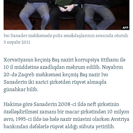
İNFOQRAFIKA
AZƏRBAYCAN ƏDƏBIYYATI KITABXANASI
MISSIYAMIZ
BIZI IZLƏ
KARIKATURA
İSLAM VƏ DEMOKRATIYA
PEŞƏ ETIKASI VƏ JURNALISTIKA STANDARTLARIMIZ
İZ - MƏDƏNIYYƏT PROQRAMI
MATERIALLARIMIZDAN ISTIFADƏ
Ivo Sanader məhkəmədə polis əməkdaşlarının arasında oturub.
AZADLIQRADIOSU MOBIL TELEFONUNUZDA
RFE/RL-in bütün saytları
3 noyabr 2011
BIZIMLƏ ƏLAQƏ
XƏBƏR BÜLLETENLƏRIMIZ
Xorvatiyanın keçmiş Baş naziri korrupsiya ittihamı ilə
10 il müddətinə azadlıqdan məhrum edilib. Noyabrın
20-də Zaqreb məhkəməsi keçmiş Baş nazir Ivo
Sanaderin iki xarici şirkətdən rüşvət almaqda
günahkar bilib.
Hakimə görə Sanaderin 2008-ci ildə neft şirkətinin
özəlləşdirilməsi zamanı bir macar şirkətindən 10 milyon
avro, 1995-ci ildə isə hələ nazir müavini olarkən Avstriya
bankından dəfələrlə rüşvət aldığı sübuta yetirilib.