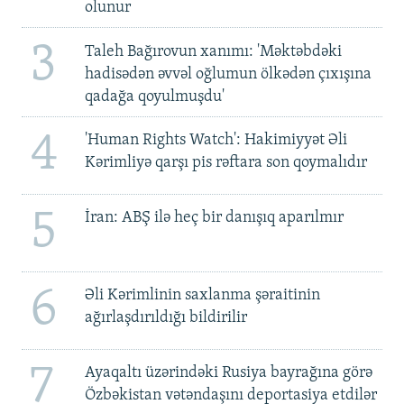
olunur
3
Taleh Bağırovun xanımı: 'Məktəbdəki
hadisədən əvvəl oğlumun ölkədən çıxışına
qadağa qoyulmuşdu'
4
'Human Rights Watch': Hakimiyyət Əli
Kərimliyə qarşı pis rəftara son qoymalıdır
5
İran: ABŞ ilə heç bir danışıq aparılmır
6
Əli Kərimlinin saxlanma şəraitinin
ağırlaşdırıldığı bildirilir
7
Ayaqaltı üzərindəki Rusiya bayrağına görə
Özbəkistan vətəndaşını deportasiya etdilər