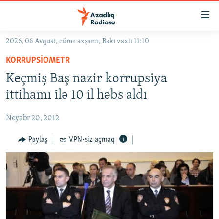
Keçid
linkləri
Əsas
2026, 06 Avqust, cümə axşamı, Bakı vaxtı 11:10
məzmuna
GÜNDƏM
KORRUPSIOMETR
qayıt
#İZAHLA
Əsas
Keçmiş Baş nazir korrupsiya
KORRUPSIOMETR
naviqasiyaya
ittihamı ilə 10 il həbs aldı
qayıt
#ƏSLINDƏ
Axtarışa
Noyabr 20, 2012
FƏRQƏ BAX
keç
QANUNI DOĞRU
Paylaş
VPN-siz açmaq
ARAŞDIRMA
MULTIMEDIA
RADIO ARXIV
VIDEO
HAQQIMIZDA
FOTOQALEREYA
OXU ZALI