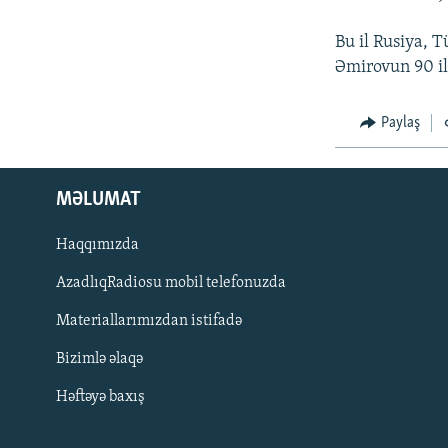
Bu il Rusiya, 
Əmirovun 90 ill
Paylaş
MƏLUMAT
Haqqımızda
AzadlıqRadiosu mobil telefonuzda
Materiallarımızdan istifadə
BIZI IZLƏ
Bizimlə əlaqə
Həftəyə baxış
RFE/RL-in bütün saytları