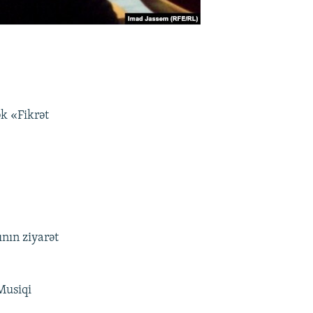
ək «Fikrət
nın ziyarət
Musiqi