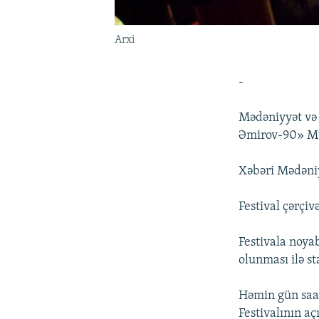
Arxi
-
Mədəniyyət və 
Əmirov-90» Mus
Xəbəri Mədəniy
Festival çərçi
Festivala noya
olunması ilə st
Həmin gün saat
Festivalının aç