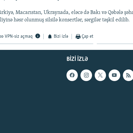
Türkiyə, Macarıstan, Ukraynada, eləcə də Bakı və Qəbələ şəhə
iyinə həsr olunmuş silsilə konsertlər, sərgilər təşkil edilib.
VPN-siz açmaq
Bizi izlə
Çap et
BIZI IZLƏ