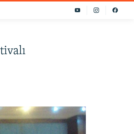
ivalı