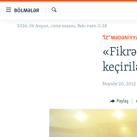
Keçid
BÖLMƏLƏR
linkləri
Axtar
Əsas
2026, 06 Avqust, cümə axşamı, Bakı vaxtı 11:28
GÜNDƏM
məzmuna
"İZ" MƏDƏNIY
#İZAHLA
qayıt
Əsas
«Fikrə
KORRUPSIOMETR
naviqasiyaya
#ƏSLINDƏ
qayıt
keçiri
Axtarışa
FƏRQƏ BAX
keç
QANUNI DOĞRU
Noyabr 20, 2012
ARAŞDIRMA
Paylaş
MULTIMEDIA
RADIO ARXIV
VIDEO
HAQQIMIZDA
FOTOQALEREYA
OXU ZALI