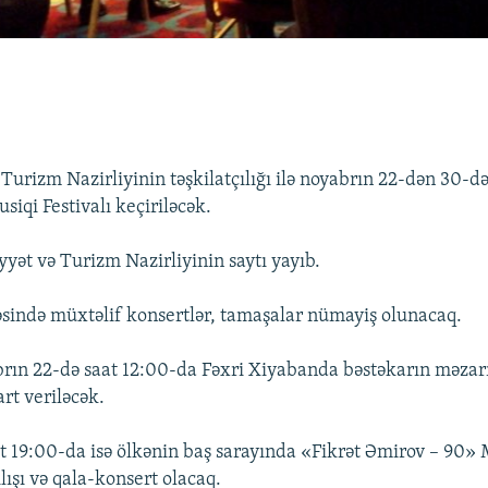
Turizm Nazirliyinin təşkilatçılığı ilə noyabrın 22-dən 30-d
iqi Festivalı keçiriləcək.
yət və Turizm Nazirliyinin saytı yayıb.
vəsində müxtəlif konsertlər, tamaşalar nümayiş olunacaq.
brın 22-də saat 12:00-da Fəxri Xiyabanda bəstəkarın məzarı
art veriləcək.
 19:00-da isə ölkənin baş sarayında «Fikrət Əmirov – 90» 
ılışı və qala-konsert olacaq.