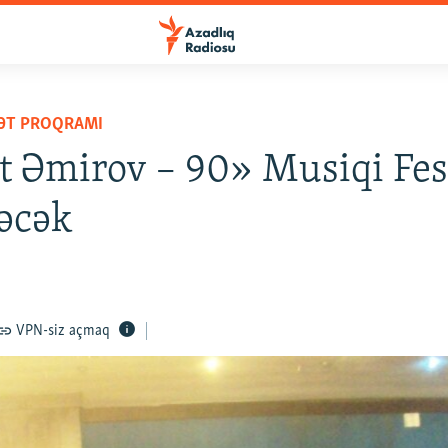
YƏT PROQRAMI
t Əmirov – 90» Musiqi Fest
ləcək
VPN-siz açmaq