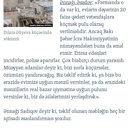
Ənnağı Əsədov
: «Fərmanda o
da var ki, evlərin dəyərinin 20
faizə qədəri vətəndaşlara
köçmək pulu olaraq
verilməlidir. Ancaq Bakı
Dilarə Əliyeva küçəsində
Şəhər İcra Hakimiyyətinin
söküntü
nümayəndələri buna da əməl
etmir. Etiraz edənləri
incidirlər, polisə aparırlar. Çox biabırçı durum yaranıb.
Müəyyən adamlar deyir ki, bizi zorla köçürsələr,
özümüzü yandıracağıq. Biz təklif edirik ki, ya bizə bu
ərazidə evimizə uyğun mənzil versinlər, ya da ərazidəki
mənzillərin real bazar qiymətinə uyğun pulunu
versinlər ki, biz də ailələrimizi yerləşdirək».
Ənnağı Sadıqov deyir ki, təklif olunan məbləğin heç bir
iqtisadi əsaslandırması yoxdur.