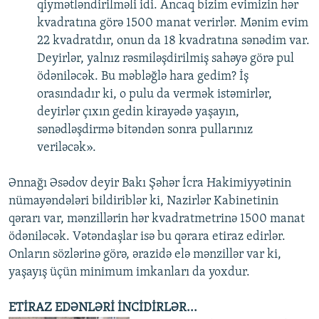
qiymətləndirilməli idi. Ancaq bizim evimizin hər
kvadratına görə 1500 manat verirlər. Mənim evim
22 kvadratdır, onun da 18 kvadratına sənədim var.
Deyirlər, yalnız rəsmiləşdirilmiş sahəyə görə pul
ödəniləcək. Bu məbləğlə hara gedim? İş
orasındadır ki, o pulu da vermək istəmirlər,
deyirlər çıxın gedin kirayədə yaşayın,
sənədləşdirmə bitəndən sonra pullarınız
veriləcək».
Ənnağı Əsədov deyir Bakı Şəhər İcra Hakimiyyətinin
nümayəndələri bildiriblər ki, Nazirlər Kabinetinin
qərarı var, mənzillərin hər kvadratmetrinə 1500 manat
ödəniləcək. Vətəndaşlar isə bu qərara etiraz edirlər.
Onların sözlərinə görə, ərazidə elə mənzillər var ki,
yaşayış üçün minimum imkanları da yoxdur.
ETİRAZ EDƏNLƏRİ İNCİDİRLƏR...