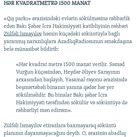
HƏR KVADRATMETRƏ 1500 MANAT
«Qış parkı» ərazisindəki evlərin sökülməsinə rəhbərlik
edən Bakı Şəhər İcra Hakimiyyəti katibliyinin rəhbəri
Zülfəli İsmayılov
həmin küçədəki söküntüylə bağlı
yaranmış narazılıqlara AzadlıqRadiosunun əməkdaşına
belə münasibət bildirib:
«Hər kvadrat metrə 1500 manat verilir. Səməd
Vurğun küçəsindən, Heydər Əliyev Sarayının
arxasından başlayıb, Yasamal rayonu ərazisində
beşmərtəbəli binanın yanına qədər hər yer
sökülməlidir. Bu binalar Bakı şəhər İcra
Hakimiyyəti tərəfindən sökülür və söküntüyə də
rəhbərliyi mən edirəm».
Zülfəli İsmayılov etirazlara baxmayaraq söküntü
planının dayanmayacağını deyib. O, ərazinin abadlıq