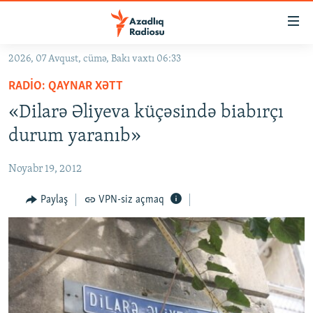
Keçid
linkləri
Əsas
2026, 07 Avqust, cümə, Bakı vaxtı 06:33
məzmuna
GÜNDƏM
RADIO: QAYNAR XƏTT
qayıt
#İZAHLA
Əsas
«Dilarə Əliyeva küçəsində biabırçı
KORRUPSIOMETR
naviqasiyaya
durum yaranıb»
qayıt
#ƏSLINDƏ
Axtarışa
Noyabr 19, 2012
FƏRQƏ BAX
keç
QANUNI DOĞRU
Paylaş
VPN-siz açmaq
ARAŞDIRMA
MULTIMEDIA
RADIO ARXIV
VIDEO
HAQQIMIZDA
FOTOQALEREYA
OXU ZALI