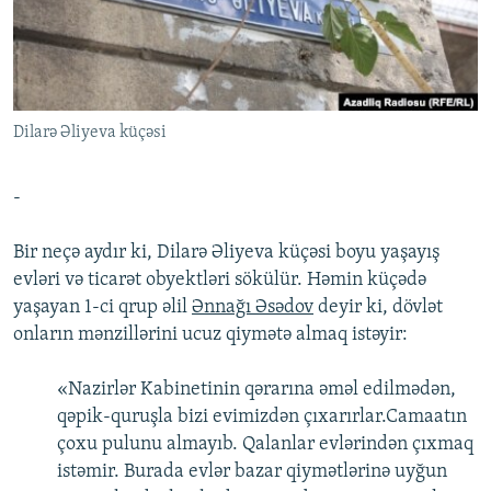
İNFOQRAFIKA
AZƏRBAYCAN ƏDƏBIYYATI KITABXANASI
MISSIYAMIZ
BIZI IZLƏ
KARIKATURA
İSLAM VƏ DEMOKRATIYA
PEŞƏ ETIKASI VƏ JURNALISTIKA STANDARTLARIMIZ
İZ - MƏDƏNIYYƏT PROQRAMI
MATERIALLARIMIZDAN ISTIFADƏ
Dilarə Əliyeva küçəsi
AZADLIQRADIOSU MOBIL TELEFONUNUZDA
RFE/RL-in bütün saytları
BIZIMLƏ ƏLAQƏ
-
XƏBƏR BÜLLETENLƏRIMIZ
Bir neçə aydır ki, Dilarə Əliyeva küçəsi boyu yaşayış
evləri və ticarət obyektləri sökülür. Həmin küçədə
yaşayan 1-ci qrup əlil
Ənnağı Əsədov
deyir ki, dövlət
onların mənzillərini ucuz qiymətə almaq istəyir:
«Nazirlər Kabinetinin qərarına əməl edilmədən,
qəpik-quruşla bizi evimizdən çıxarırlar.Camaatın
çoxu pulunu almayıb. Qalanlar evlərindən çıxmaq
istəmir. Burada evlər bazar qiymətlərinə uyğun