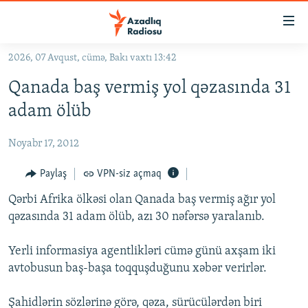
Keçid
linkləri
Əsas
2026, 07 Avqust, cümə, Bakı vaxtı 13:42
məzmuna
GÜNDƏM
Qanada baş vermiş yol qəzasında 31
qayıt
#İZAHLA
Əsas
adam ölüb
KORRUPSIOMETR
naviqasiyaya
qayıt
Noyabr 17, 2012
#ƏSLINDƏ
Axtarışa
FƏRQƏ BAX
Paylaş
VPN-siz açmaq
keç
QANUNI DOĞRU
Qərbi Afrika ölkəsi olan Qanada baş vermiş ağır yol
qəzasında 31 adam ölüb, azı 30 nəfərsə yaralanıb.
ARAŞDIRMA
MULTIMEDIA
Yerli informasiya agentlikləri cümə günü axşam iki
avtobusun baş-başa toqquşduğunu xəbər verirlər.
RADIO ARXIV
VIDEO
HAQQIMIZDA
FOTOQALEREYA
OXU ZALI
Şahidlərin sözlərinə görə, qəza, sürücülərdən biri