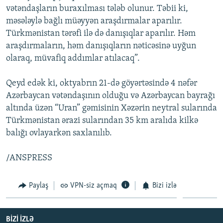
vətəndaşların buraxılması tələb olunur. Təbii ki,
İNFOQRAFIKA
AZƏRBAYCAN ƏDƏBIYYATI KITABXANASI
MISSIYAMIZ
BIZI IZLƏ
məsələylə bağlı müəyyən araşdırmalar aparılır.
KARIKATURA
İSLAM VƏ DEMOKRATIYA
PEŞƏ ETIKASI VƏ JURNALISTIKA STANDARTLARIMIZ
Türkmənistan tərəfi ilə də danışıqlar aparılır. Həm
araşdırmaların, həm danışıqların nəticəsinə uyğun
İZ - MƏDƏNIYYƏT PROQRAMI
MATERIALLARIMIZDAN ISTIFADƏ
olaraq, müvafiq addımlar atılacaq”.
AZADLIQRADIOSU MOBIL TELEFONUNUZDA
RFE/RL-in bütün saytları
BIZIMLƏ ƏLAQƏ
Qeyd edək ki, oktyabrın 21-də göyərtəsində 4 nəfər
Azərbaycan vətəndaşının olduğu və Azərbaycan bayrağı
XƏBƏR BÜLLETENLƏRIMIZ
altında üzən “Uran” gəmisinin Xəzərin neytral sularında
Türkmənistan ərazi sularından 35 km aralıda kilkə
balığı ovlayarkən saxlanılıb.
/ANSPRESS
Paylaş
VPN-siz açmaq
Bizi izlə
BIZI IZLƏ