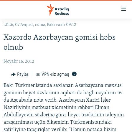
Keçid
linkləri
Əsas
2026, 07 Avqust, cümə, Bakı vaxtı 09:12
məzmuna
GÜNDƏM
Xəzərdə Azərbaycan gəmisi həbs
qayıt
#İZAHLA
Əsas
olnub
KORRUPSIOMETR
naviqasiyaya
qayıt
Noyabr 16, 2012
#ƏSLINDƏ
Axtarışa
FƏRQƏ BAX
Paylaş
VPN-siz açmaq
keç
QANUNI DOĞRU
Bakı Türkmənistanda saxlanan Azərbaycana məxsus
gəminin heyət üzvlərinin aqibəti ilə bağlı noyabrın 16-
ARAŞDIRMA
da Aşqabada nota verib. Azərbaycan Xarici İşlər
MULTIMEDIA
Nazirliyinin mətbuat xidmətinin rəhbəri Elman
Abdullayevin sözlərinə görə, heyət üzvlərinin taleynin
RADIO ARXIV
VIDEO
araşdırılması üçün ölkəmizin Türkmənistandakı
HAQQIMIZDA
FOTOQALEREYA
OXU ZALI
səfirliyinə tapşırıqlar verilib: “Həmin notada bizim