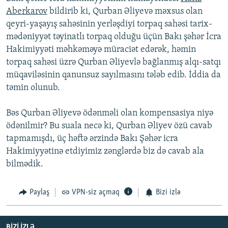
Aberkarov
bildirib ki, Qurban Əliyevə məxsus olan
qeyri-yaşayış sahəsinin yerləşdiyi torpaq sahəsi tarix-
mədəniyyət təyinatlı torpaq olduğu üçün Bakı şəhər İcra
Hakimiyyəti məhkəməyə müraciət edərək, həmin
torpaq sahəsi üzrə Qurban Əliyevlə bağlanmış alqı-satqı
müqaviləsinin qanunsuz sayılmasını tələb edib. İddia da
təmin olunub.
Bəs Qurban Əliyevə ödənməli olan kompensasiya niyə
ödənilmir? Bu suala necə ki, Qurban Əliyev özü cavab
tapmamışdı, üç həftə ərzində Bakı Şəhər icra
Hakimiyyətinə etdiyimiz zənglərdə biz də cavab ala
bilmədik.
Paylaş
VPN-siz açmaq
Bizi izlə
BIZI IZLƏ