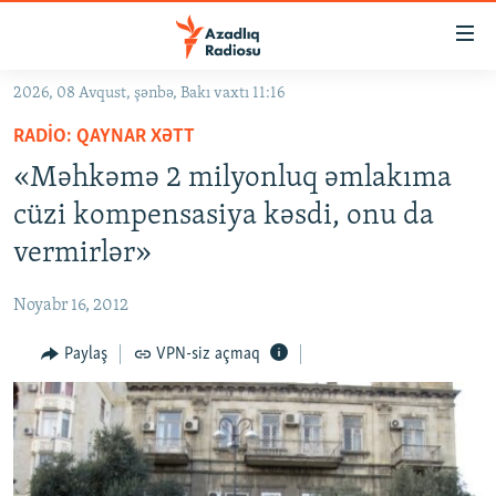
Keçid
linkləri
Əsas
2026, 08 Avqust, şənbə, Bakı vaxtı 11:16
məzmuna
GÜNDƏM
RADIO: QAYNAR XƏTT
qayıt
#İZAHLA
Əsas
«Məhkəmə 2 milyonluq əmlakıma
KORRUPSIOMETR
naviqasiyaya
cüzi kompensasiya kəsdi, onu da
qayıt
#ƏSLINDƏ
vermirlər»
Axtarışa
FƏRQƏ BAX
keç
Noyabr 16, 2012
QANUNI DOĞRU
Paylaş
VPN-siz açmaq
ARAŞDIRMA
MULTIMEDIA
RADIO ARXIV
VIDEO
HAQQIMIZDA
FOTOQALEREYA
OXU ZALI