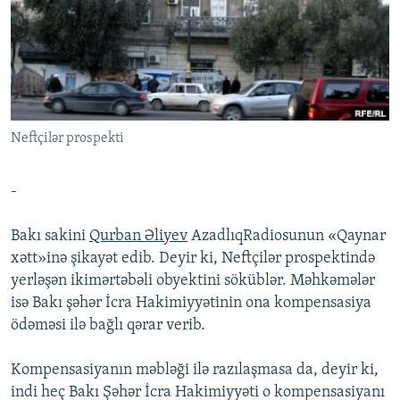
İNFOQRAFIKA
AZƏRBAYCAN ƏDƏBIYYATI KITABXANASI
MISSIYAMIZ
BIZI IZLƏ
KARIKATURA
İSLAM VƏ DEMOKRATIYA
PEŞƏ ETIKASI VƏ JURNALISTIKA STANDARTLARIMIZ
İZ - MƏDƏNIYYƏT PROQRAMI
MATERIALLARIMIZDAN ISTIFADƏ
AZADLIQRADIOSU MOBIL TELEFONUNUZDA
RFE/RL-in bütün saytları
Neftçilər prospekti
BIZIMLƏ ƏLAQƏ
XƏBƏR BÜLLETENLƏRIMIZ
-
Bakı sakini
Qurban Əliyev
AzadlıqRadiosunun «Qaynar
xətt»inə şikayət edib. Deyir ki, Neftçilər prospektində
yerləşən ikimərtəbəli obyektini söküblər. Məhkəmələr
isə Bakı şəhər İcra Hakimiyyətinin ona kompensasiya
ödəməsi ilə bağlı qərar verib.
Kompensasiyanın məbləği ilə razılaşmasa da, deyir ki,
indi heç Bakı Şəhər İcra Hakimiyyəti o kompensasiyanı