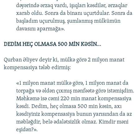
dəyərində ərzaq vardı, işıqları kəsdilər, ərzaqlar
xarab oldu. Sonra da binanı uçurtdular. Sonra da
başladım uçurulmuş, şumlanmış mülkümün
davasını aparmağa».
DEDİM HEÇ OLMASA 500 MİN KƏSİN...
Qurban Əliyev deyir ki, mülkə görə 2 milyon manat
kompensasiya tələb edirmiş:
«1 milyon manat mülkə görə, 1 milyon manat da
torpağa və əldən çıxmış mənfəətə görə istəmişdim.
Məhkəmə isə cəmi 220 min manat kompensasiya
kəsdi. Dedim, heç olmasa 500 min kəsin, axı
kəsdiyiniz kompensasiya bunun yarısından da az
məbləğdir, belə ədalətsizlik olmaz. Kimdir məni
eşidən?».