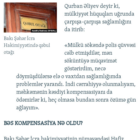
Qurban Əliyev deyir ki,
mülkiyyət hüquqları uğrunda
çarpışa-çarpışa sağlamlığını
da itirib:
Bakı Şəhər İcra
«Mülkü sökəndə polis qüvvəsi
Hakimiyyətində qəbul
otağı
cəlb etmişdilər, mən
söküntüyə müqavimət
göstərirdim, necə
döymüşdülərsə elə o vaxtdan sağlamlığımda
problemlər yarandı. İndi cərrahiyyə olunmalıyam,
məhkəmənin kəsdiyi kompensasiyanı da
ödəmirlər ki, heç olmasa bundan sonra özümə gün
ağlayım».
BƏS KOMPENSASİYA NƏ OLDU?
Bakı Şəhər İcra hakimiyyətinin nümayəndəsi
Hafiz