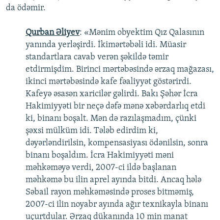
da ödəmir.
Qurban Əliyev
: «Mənim obyektim Qız Qalasının
yanında yerləşirdi. İkimərtəbəli idi. Müasir
standartlara cavab verən şəkildə təmir
etdirmişdim. Birinci mərtəbəsində ərzaq mağazası,
ikinci mərtəbəsində kafe fəaliyyət göstərirdi.
Kafeyə əsasən xaricilər gəlirdi. Bakı Şəhər İcra
Hakimiyyəti bir neçə dəfə mənə xəbərdarlıq etdi
ki, binanı boşalt. Mən də razılaşmadım, çünki
şəxsi mülküm idi. Tələb edirdim ki,
dəyərləndirilsin, kompensasiyası ödənilsin, sonra
binanı boşaldım. İcra Hakimiyyəti məni
məhkəməyə verdi, 2007-ci ildə başlanan
məhkəmə bu ilin aprel ayında bitdi. Ancaq hələ
Səbail rayon məhkəməsində proses bitməmiş,
2007-ci ilin noyabr ayında ağır texnikayla binanı
uçurtdular. Ərzaq dükanında 10 min manat