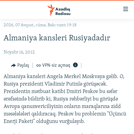
Keçid
linkləri
Əsas
2026, 07 Avqust, cümə, Bakı vaxtı 19:18
məzmuna
GÜNDƏM
Almaniya kansleri Rusiyadadır
qayıt
#İZAHLA
Əsas
Noyabr 16, 2012
KORRUPSIOMETR
naviqasiyaya
qayıt
#ƏSLINDƏ
Paylaş
VPN-siz açmaq
Axtarışa
FƏRQƏ BAX
keç
Almaniya kansleri Angela Merkel Moskvaya gəlib. O,
Rusiya prezidenti Vladimir Putinlə görüşəcək.
QANUNI DOĞRU
Prezidentin mətbuat katibi Dmitri Peskov bu səfər
ARAŞDIRMA
ərəfsəində bildirib ki, Rusiya rəhbərliyi bu görüşdə
Avropa qanunvericiliyinin onların maraqlarına zidd
MULTIMEDIA
məsələlələri qaldıracaq. Peskov bu problemin "Üçüncü
RADIO ARXIV
VIDEO
Enerji Paketi" olduğunu vurğulayıb.
HAQQIMIZDA
FOTOQALEREYA
OXU ZALI