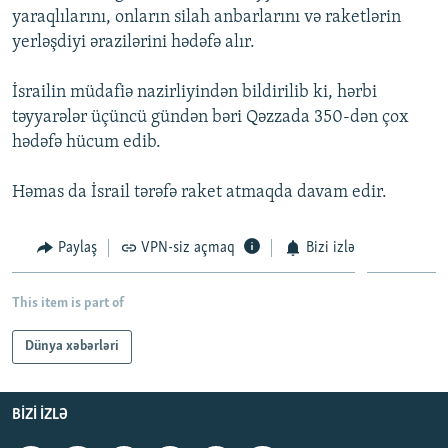
yaraqlılarını, onların silah anbarlarını və raketlərin
İNFOQRAFIKA
AZƏRBAYCAN ƏDƏBIYYATI KITABXANASI
MISSIYAMIZ
BIZI IZLƏ
yerləşdiyi ərazilərini hədəfə alır.
KARIKATURA
İSLAM VƏ DEMOKRATIYA
PEŞƏ ETIKASI VƏ JURNALISTIKA STANDARTLARIMIZ
İsrailin müdafiə nazirliyindən bildirilib ki, hərbi
İZ - MƏDƏNIYYƏT PROQRAMI
MATERIALLARIMIZDAN ISTIFADƏ
təyyarələr üçüncü gündən bəri Qəzzada 350-dən çox
AZADLIQRADIOSU MOBIL TELEFONUNUZDA
RFE/RL-in bütün saytları
hədəfə hücum edib.
BIZIMLƏ ƏLAQƏ
Həmas da İsrail tərəfə raket atmaqda davam edir.
XƏBƏR BÜLLETENLƏRIMIZ
Paylaş
VPN-siz açmaq
Bizi izlə
This item is part of
Dünya xəbərləri
BIZI IZLƏ