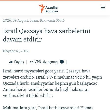
Keçid
linkləri
Əsas
2026, 09 Avqust, bazar, Bakı vaxtı 05:45
məzmuna
GÜNDƏM
Israil Qəzzaya hava zərbələrini
qayıt
#İZAHLA
Əsas
davam etdirir
KORRUPSIOMETR
naviqasiyaya
qayıt
Noyabr 16, 2012
#ƏSLINDƏ
Axtarışa
FƏRQƏ BAX
Paylaş
VPN-siz açmaq
keç
QANUNI DOĞRU
İsrail hərbi təyyarələri gecə yarısı Qəzzaya hava
zərbələri endirib. İsrail TV-si məlumat verib ki, yəqin
ARAŞDIRMA
Qəzzada hərbi əməliyyatlar beşinci gün başlayacaq.
MULTIMEDIA
Amma hərbi rəsmilər bununla bağlı hələ qərar
verilmədiyini təkid edirlər.
RADIO ARXIV
VIDEO
HAQQIMIZDA
FOTOQALEREYA
OXU ZALI
Məlumatlara görə, İsrail hərbi təyyarələri Həmas