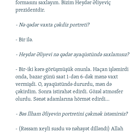
formasını saxlayım. Bizim Heydər Əliyeviç
prezidentdir.
- Nə qədər vaxta çəkdiz portreti?
- Bir ilə.
- Heydər Əliyevi nə qədər ayaqüstündə saxlamısız?
- Bir-iki kərə görüşmüşük onunla. Haçan işləmirdi
onda, bazar günü saat 1-dən 6-dək mənə vaxt
vermişdi. O, ayaqüstündə dururdu, mən də
çəkirdim. Sonra istirahət edirdi. Gözəl atmosfer
olurdu. Sənət adamlarına hörmət edirdi…
- Bəs İlham Əliyevin portretini çəkmək istəmirsiz?
- (Rəssam xeyli susdu və nəhayət dilləndi) Allah