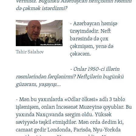
vermisiz. Bugünkü Azərbaycan neftçisinin rəsmini
də çəkmək istərdizmi?
- Azərbaycan həmişə
ürəyimdədir. Neft
barəsində də çox
çəkmişəm, yenə də
Tahir Salahov
çəkəcəm.
- Onlar 1950-ci illərin
rəsmlərindən fərqlənirmi? Neftçilərin bugünkü
güzəranı, yaşayışı…
- Mən bu yaxınlarda «Odlar ölkəsi» adlı 3 tablo
işləmişəm, onları İncəsənət Muzeyinə qoyublar. Bu
yaxında Naxçıvanda sərgim oldu. Yüksək
səviyyədə təşkil etmişdilər. Mən orda dedim ki,
camaat gedir Londonda, Parisdə, Nyu-Yorkda