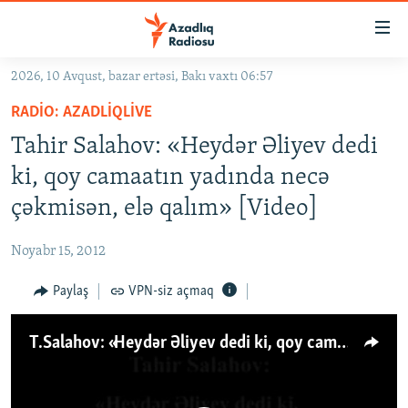
Keçid
linkləri
Əsas
2026, 10 Avqust, bazar ertəsi, Bakı vaxtı 06:57
məzmuna
GÜNDƏM
RADIO: AZADLIQLIVE
qayıt
#İZAHLA
Əsas
Tahir Salahov: «Heydər Əliyev dedi
KORRUPSIOMETR
naviqasiyaya
ki, qoy camaatın yadında necə
qayıt
#ƏSLINDƏ
çəkmisən, elə qalım» [Video]
Axtarışa
FƏRQƏ BAX
keç
Noyabr 15, 2012
QANUNI DOĞRU
Paylaş
VPN-siz açmaq
ARAŞDIRMA
MULTIMEDIA
T.Salahov: «Heydər Əliyev dedi ki, qoy camaatın yadında necə çəkmisən, elə qalım»
RADIO ARXIV
VIDEO
HAQQIMIZDA
FOTOQALEREYA
OXU ZALI