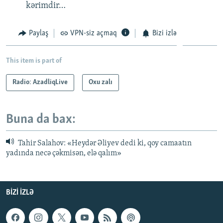
kərimdir…
Paylaş
VPN-siz açmaq
Bizi izlə
This item is part of
Radio: AzadliqLive
Oxu zalı
Buna da bax:
Tahir Salahov: «Heydər Əliyev dedi ki, qoy camaatın
yadında necə çəkmisən, elə qalım»
BIZI IZLƏ