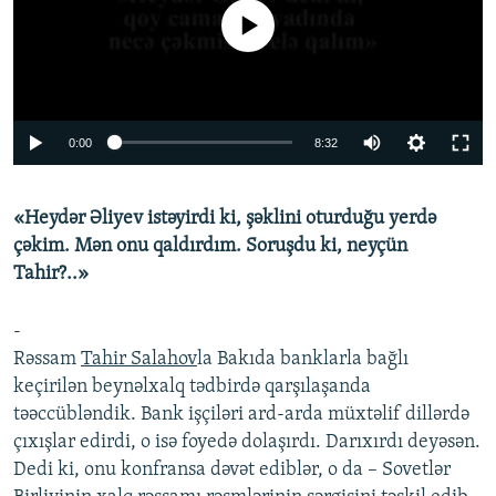
İNFOQRAFIKA
AZƏRBAYCAN ƏDƏBIYYATI KITABXANASI
MISSIYAMIZ
No media source currently available
BIZI IZLƏ
KARIKATURA
İSLAM VƏ DEMOKRATIYA
PEŞƏ ETIKASI VƏ JURNALISTIKA STANDARTLARIMIZ
İZ - MƏDƏNIYYƏT PROQRAMI
MATERIALLARIMIZDAN ISTIFADƏ
AZADLIQRADIOSU MOBIL TELEFONUNUZDA
RFE/RL-in bütün saytları
0:00
8:32
BIZIMLƏ ƏLAQƏ
«Heydər Əliyev istəyirdi ki, şəklini oturduğu yerdə
XƏBƏR BÜLLETENLƏRIMIZ
çəkim. Mən onu qaldırdım. Soruşdu ki, neyçün
Tahir?..»
-
Rəssam
Tahir Salahov
la Bakıda banklarla bağlı
keçirilən beynəlxalq tədbirdə qarşılaşanda
təəccübləndik. Bank işçiləri ard-arda müxtəlif dillərdə
çıxışlar edirdi, o isə foyedə dolaşırdı. Darıxırdı deyəsən.
Dedi ki, onu konfransa dəvət ediblər, o da – Sovetlər