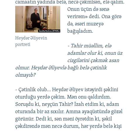
camaatın yadında belə, necə çəkmisən, elə qalım.
Onun üçün də sənə
verirəm» dedi. Ona görə
də, əsəri muzeyə
bağışladım.
Heydər Əliyevin
portreti
- Tahir müəllim, elə
adamlar olur ki, onun üz
cizgilərini çəkmək asan
olmur. Heydər Əliyevlə bağlı belə çətinlik
olmayıb?
- Çətinlik olub… Heydər Əliyev istəyirdi şəklini
oturduğu yerdə çəkim. Mən onu qaldırdım.
Soruşdu ki, neyçün Tahir? İzah etdim ki, adam
oturanda bir az sıxılır. Amma ayaqüstündə gözəl
görünür. Dedi ki, sən məni öyrətdin ki, şəkil
çəkdirəndə mən necə durum, hər yerdə belə kişi