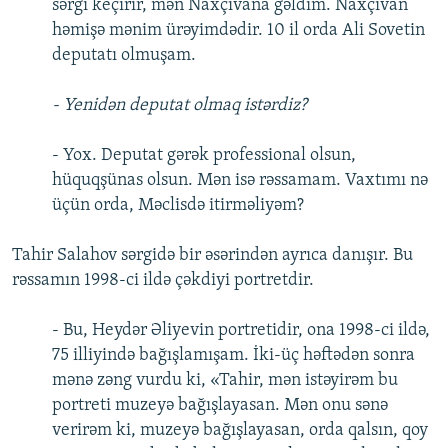
sərgi keçirir, mən Naxçıvana gəldim. Naxçıvan
həmişə mənim ürəyimdədir. 10 il orda Ali Sovetin
deputatı olmuşam.
- Yenidən deputat olmaq istərdiz?
- Yox. Deputat gərək professional olsun,
hüquqşünas olsun. Mən isə rəssamam. Vaxtımı nə
üçün orda, Məclisdə itirməliyəm?
Tahir Salahov sərgidə bir əsərindən ayrıca danışır. Bu
rəssamın 1998-ci ildə çəkdiyi portretdir.
- Bu, Heydər Əliyevin portretidir, ona 1998-ci ildə,
75 illiyində bağışlamışam. İki-üç həftədən sonra
mənə zəng vurdu ki, «Tahir, mən istəyirəm bu
portreti muzeyə bağışlayasan. Mən onu sənə
verirəm ki, muzeyə bağışlayasan, orda qalsın, qoy