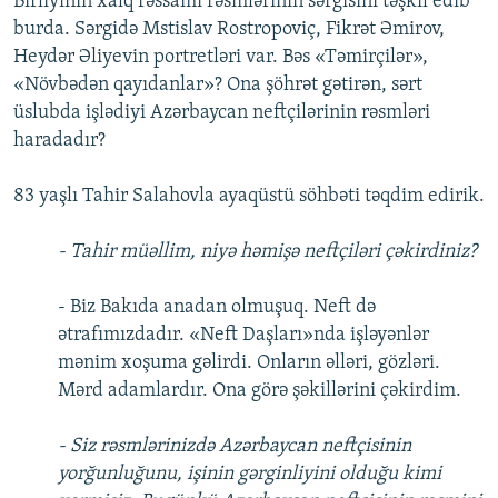
Birliyinin xalq rəssamı rəsmlərinin sərgisini təşkil edib
burda. Sərgidə Mstislav Rostropoviç, Fikrət Əmirov,
Heydər Əliyevin portretləri var. Bəs «Təmirçilər»,
«Növbədən qayıdanlar»? Ona şöhrət gətirən, sərt
üslubda işlədiyi Azərbaycan neftçilərinin rəsmləri
haradadır?
83 yaşlı Tahir Salahovla ayaqüstü söhbəti təqdim edirik.
- Tahir müəllim, niyə həmişə neftçiləri çəkirdiniz?
- Biz Bakıda anadan olmuşuq. Neft də
ətrafımızdadır. «Neft Daşları»nda işləyənlər
mənim xoşuma gəlirdi. Onların əlləri, gözləri.
Mərd adamlardır. Ona görə şəkillərini çəkirdim.
- Siz rəsmlərinizdə Azərbaycan neftçisinin
yorğunluğunu, işinin gərginliyini olduğu kimi