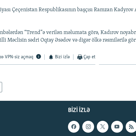
iyası Çeçenistan Respublikasının başçısı Ramzan Kadyrov
bələrdən “Trend”ə verilən məlumata görə, Kadırov noyabrı
lli Məclisin sədri Oqtay Əsədov və digər ölkə rəsmilərilə gö
VPN-siz açmaq
Bizi izlə
Çap et
BIZI IZLƏ