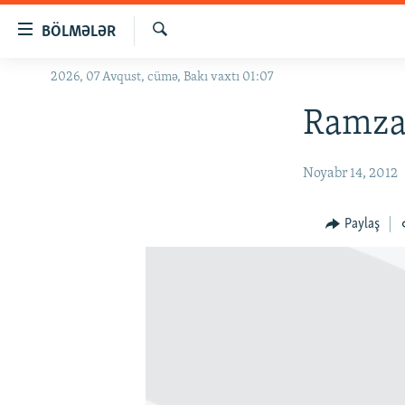
Keçid
BÖLMƏLƏR
linkləri
Axtar
Əsas
2026, 07 Avqust, cümə, Bakı vaxtı 01:07
GÜNDƏM
məzmuna
#İZAHLA
Ramzan
qayıt
Əsas
KORRUPSIOMETR
naviqasiyaya
Noyabr 14, 2012
#ƏSLINDƏ
qayıt
Axtarışa
FƏRQƏ BAX
Paylaş
keç
QANUNI DOĞRU
ARAŞDIRMA
MULTIMEDIA
RADIO ARXIV
VIDEO
HAQQIMIZDA
FOTOQALEREYA
OXU ZALI