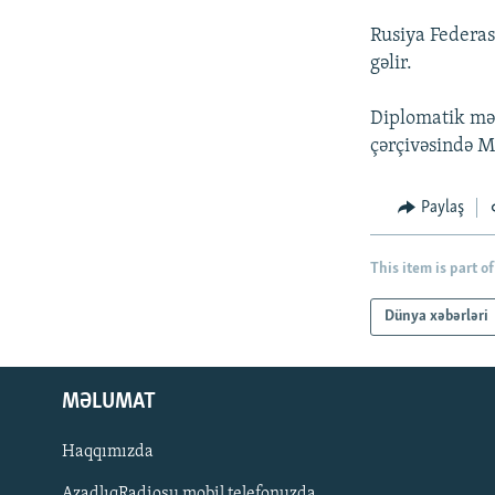
Rusiya Federas
gəlir.
Diplomatik mən
çərçivəsində Mi
Paylaş
This item is part of
Dünya xəbərləri
MƏLUMAT
Haqqımızda
AzadlıqRadiosu mobil telefonuzda