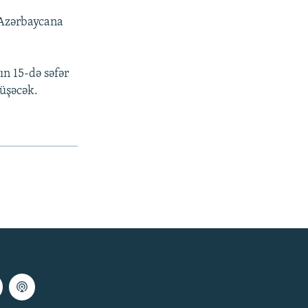
 Azərbaycana
n 15-də səfər
rüşəcək.