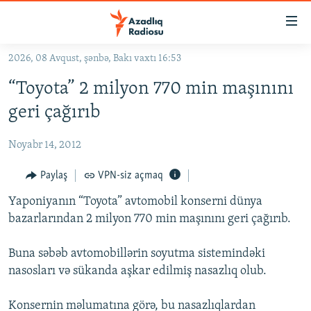
Keçid
linkləri
Əsas
2026, 08 Avqust, şənbə, Bakı vaxtı 16:53
məzmuna
GÜNDƏM
“Toyota” 2 milyon 770 min maşınını
qayıt
#İZAHLA
Əsas
geri çağırıb
KORRUPSIOMETR
naviqasiyaya
qayıt
Noyabr 14, 2012
#ƏSLINDƏ
Axtarışa
FƏRQƏ BAX
Paylaş
VPN-siz açmaq
keç
QANUNI DOĞRU
Yaponiyanın “Toyota” avtomobil konserni dünya
bazarlarından 2 milyon 770 min maşınını geri çağırıb.
ARAŞDIRMA
MULTIMEDIA
Buna səbəb avtomobillərin soyutma sistemindəki
nasosları və sükanda aşkar edilmiş nasazlıq olub.
RADIO ARXIV
VIDEO
HAQQIMIZDA
FOTOQALEREYA
OXU ZALI
Konsernin məlumatına görə, bu nasazlıqlardan