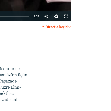
1:35
Direct-ə keçid
EMBED
PAYLAŞ
vicdanın nə
 mən özüm üçün
 Paşazadə
 üzrə Elmi-
pektlər»
şazadə daha