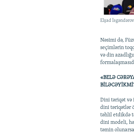
Elşad İsgəndəro
Nəsimi də, Füzu
seçimlərin toq
və din azadlığ
formalaşmasıdı
«BELƏ CƏRƏY
BİLƏCƏYİKMİ
Dini təriqət v
dini təriqətlə
təhlil etdikdə
dini modeli, h
təmin olunarsa,