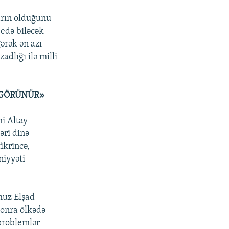
ların olduğunu
 edə biləcək
ərək ən azı
adlığı ilə milli
 GÖRÜNÜR»
mi
Altay
əri dinə
ikrincə,
iyyəti
uz Elşad
onra ölkədə
 problemlər