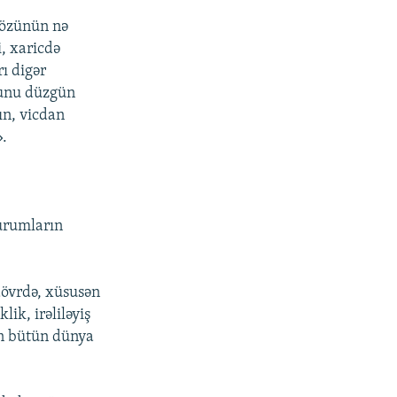
 özünün nə
, xaricdə
rı digər
bunu düzgün
ın, vicdan
».
urumların
övrdə, xüsusən
lik, irəliləyiş
an bütün dünya