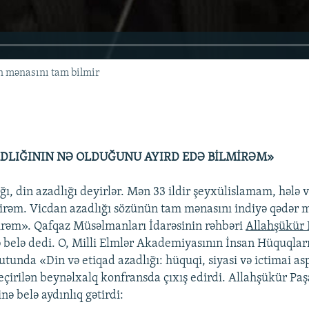
n mənasını tam bilmir
DLIĞININ NƏ OLDUĞUNU AYIRD EDƏ BİLMİRƏM»
ğı, din azadlığı deyirlər. Mən 33 ildir şeyxülislamam, hələ 
irəm. Vicdan azadlığı sözünün tam mənasını indiyə qədər
irəm». Qafqaz Müsəlmanları İdarəsinin rəhbəri
Allahşükür
 belə dedi. O, Milli Elmlər Akademiyasının İnsan Hüquqları
utunda «Din və etiqad azadlığı: hüquqi, siyasi və ictimai as
irilən beynəlxalq konfransda çıxış edirdi. Allahşükür Pa
nə belə aydınlıq gətirdi: