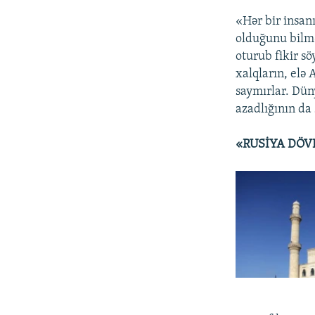
«Hər bir insan
olduğunu bilmə
oturub fikir sö
xalqların, elə
saymırlar. Dün
azadlığının da
«RUSİYA DÖV