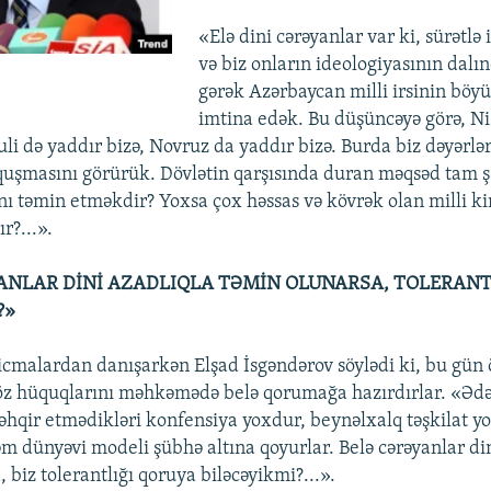
«Elə dini cərəyanlar var ki, sürətlə 
və biz onların ideologiyasının dalı
v
gərək Azərbaycan milli irsinin böy
imtina edək. Bu düşüncəyə görə, Ni
li də yaddır bizə, Novruz da yaddır bizə. Burda biz dəyərlər
quşmasını görürük. Dövlətin qarşısında duran məqsəd tam ş
ını təmin etməkdir? Yoxsa çox həssas və kövrək olan milli k
r?...».
ANLAR DİNİ AZADLIQLA TƏMİN OLUNARSA, TOLERANT
?»
ə icmalardan danışarkən Elşad İsgəndərov söylədi ki, bu gün
r öz hüquqlarını məhkəmədə belə qorumağa hazırdırlar. «Ədə
 təhqir etmədikləri konfensiya yoxdur, beynəlxalq təşkilat 
əm dünyəvi modeli şübhə altına qoyurlar. Belə cərəyanlar din
 biz tolerantlığı qoruya biləcəyikmi?...».