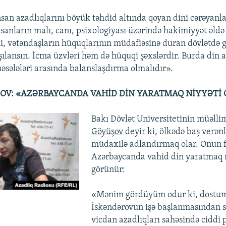
nsan azadlıqlarını böyük təhdid altında qoyan dini cərəyan
nsanların malı, canı, psixologiyası üzərində hakimiyyət əldə
ki, vətəndaşların hüquqlarının müdafiəsinə duran dövlətdə g
şılansın. İcma üzvləri həm də hüquqi şəxslərdir. Burda din az
məsələləri arasında balanslaşdırma olmalıdır».
OV: «AZƏRBAYCANDA VAHİD DİN YARATMAQ NİYYƏTİ
Bakı Dövlət Universitetinin müəlli
Göyüşov
deyir ki, ölkədə baş verənl
müdaxilə adlandırmaq olar. Onun f
Azərbaycanda vahid din yaratmaq n
görünür:
«Mənim gördüyüm odur ki, dostum
İskəndərovun işə başlanmasından s
vicdan azadlıqları sahəsində ciddi