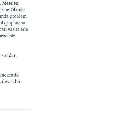
. Məsələn,
irlər. Ölkədə
asında problem
ini qruplaşma
ati vasitələrlə
ərhədsiz
r sıradan
emokratik
, deyə alim