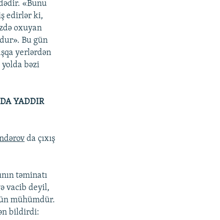
ədədir. «Bunu
 edirlər ki,
izdə oxuyan
ndur». Bu gün
aşqa yerlərdən
 yolda bəzi
 DA YADDIR
əndərov
da çıxış
rının təminatı
ə vacib deyil,
üçün mühümdür.
n bildirdi: