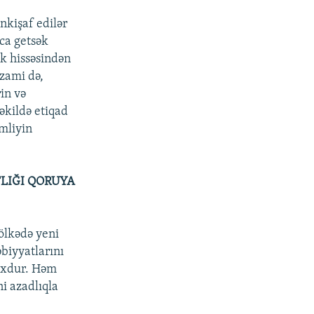
inkişaf edilər
nca getsək
ük hissəsindən
zami də,
in və
əkildə etiqad
imliyin
LIĞI QORUYA
 ölkədə yeni
biyyatlarını
yoxdur. Həm
i azadlıqla