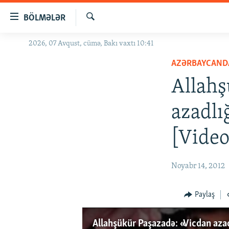
Keçid
BÖLMƏLƏR
linkləri
Axtar
Əsas
2026, 07 Avqust, cümə, Bakı vaxtı 10:41
GÜNDƏM
məzmuna
AZƏRBAYCAND
#İZAHLA
qayıt
Əsas
Allahş
KORRUPSIOMETR
naviqasiyaya
#ƏSLINDƏ
qayıt
azadlı
Axtarışa
FƏRQƏ BAX
keç
[Video
QANUNI DOĞRU
ARAŞDIRMA
Noyabr 14, 2012
MULTIMEDIA
RADIO ARXIV
VIDEO
Paylaş
HAQQIMIZDA
FOTOQALEREYA
OXU ZALI
Allahşükür Paşazadə: «Vicdan azad