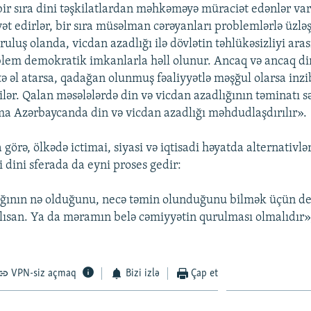
 bir sıra dini təşkilatlardan məhkəməyə müraciət edənlər var
yət edirlər, bir sıra müsəlman cərəyanları problemlərlə üzləş
uluş olanda, vicdan azadlığı ilə dövlətin təhlükəsizliyi ar
lem demokratik imkanlarla həll olunur. Ancaq və ancaq d
ə əl atarsa, qadağan olunmuş fəaliyyətlə məşğul olarsa inzib
ilər. Qalan məsələlərdə din və vicdan azadlığının təminatı s
a Azərbaycanda din və vicdan azadlığı məhdudlaşdırılır».
görə, ölkədə ictimai, siyasi və iqtisadi həyatda alternativlə
i dini sferada da eyni proses gedir:
ığının nə olduğunu, necə təmin olunduğunu bilmək üçün d
ısan. Ya da məramın belə cəmiyyətin qurulması olmalıdır»
VPN-siz açmaq
Bizi izlə
Çap et