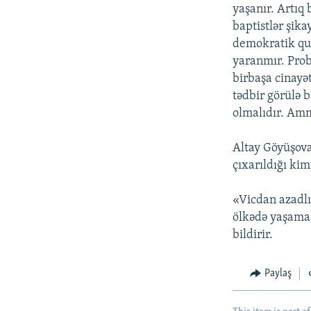
yaşanır. Artıq
baptistlər şika
demokratik qur
yaranmır. Prob
birbaşa cinayət
tədbir görülə b
olmalıdır. Amm
Altay Göyüşova 
çıxarıldığı kim
«Vicdan azadl
ölkədə yaşamal
bildirir.
Paylaş