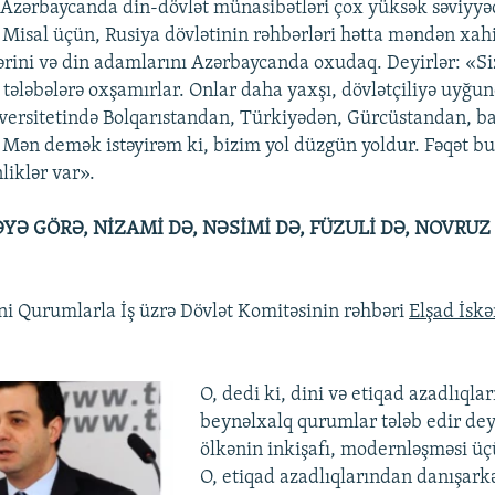
 Azərbaycanda din-dövlət münasibətləri çox yüksək səviyy
isal üçün, Rusiya dövlətinin rəhbərləri hətta məndən xahiş
lərini və din adamlarını Azərbaycanda oxudaq. Deyirlər: «S
m tələbələrə oxşamırlar. Onlar daha yaxşı, dövlətçiliyə uyğu
versitetində Bolqarıstandan, Türkiyədən, Gürcüstandan, b
 Mən demək istəyirəm ki, bizim yol düzgün yoldur. Fəqət bu
liklər var».
YƏ GÖRƏ, NİZAMİ DƏ, NƏSİMİ DƏ, FÜZULİ DƏ, NOVRUZ
i Qurumlarla İş üzrə Dövlət Komitəsinin rəhbəri
Elşad İsk
O, dedi ki, dini və etiqad azadlıqla
beynəlxalq qurumlar tələb edir dey
ölkənin inkişafı, modernləşməsi 
O, etiqad azadlıqlarından danışarkə