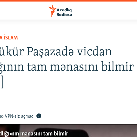
A İSLAM
ükür Paşazadə vicdan
ğının tam mənasını bilmir
]
VPN-siz açmaq
lığı»nın mənasını tam bilmir