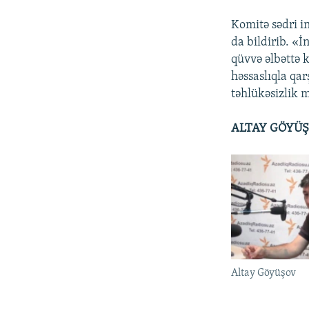
Komitə sədri i
da bildirib. «İ
qüvvə əlbəttə 
həssaslıqla qar
təhlükəsizlik 
ALTAY GÖYÜŞ
Altay Göyüşov