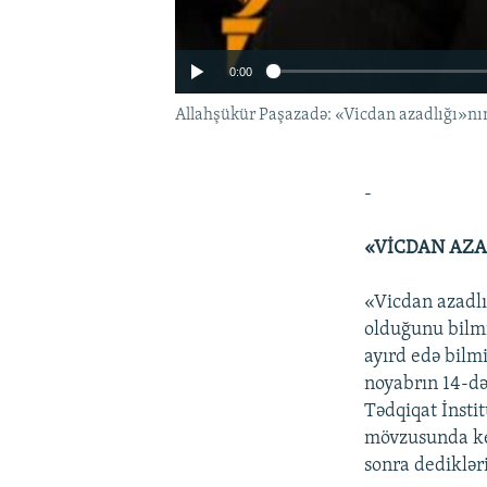
0:00
Allahşükür Paşazadə: «Vicdan azadlığı»nı
-
«VİCDAN AZA
«Vicdan azadlı
olduğunu bilm
ayırd edə bilm
noyabrın 14-də
Tədqiqat İnstit
mövzusunda keç
sonra dedikləri