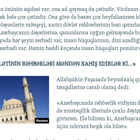
ın özünün əqidəsi var, ona ad qoymaq da çətindir. Vicdanın
k hələ çox çətindir. Ona görə də bəzən çox heyfsilənirəm ki
yləyənlərin mövqeyi, xarici dövlət rəhbərlərinin bəzi qərarla
 Azərbaycanın dəyərlərinə, qanunlarına uyğun gəlməyəndə 
yada hər şeyin sərhədi var, insan hüquqlarının, dini azadlığ
 sərhədi var. Həmin həddi keçəndə insan hüquqları pozulur
LƏTİNİN RƏHBƏRLƏRİ MƏNDƏN XAHİŞ EDİRLƏR Kİ...»
Allahşükür Paşazadə beynəlxalq q
tənqidlərinə cavab olaraq dedi:
«Azərbaycanda rəhbərlik etdiyim d
də müstəqillik illərində çoxlu dəyişik
görürəm. Elə bilirəm ki, Azərbayc
üçün tolerant beşik ola bilər».