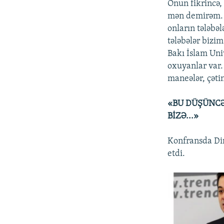
Onun fikrincə,
mən demirəm. M
onların tələbə
tələbələr bizi
Bakı İslam Uni
oxuyanlar var.
maneələr, çətin
«BU DÜŞÜNCƏ
BİZƏ...»
Konfransda Din
etdi.