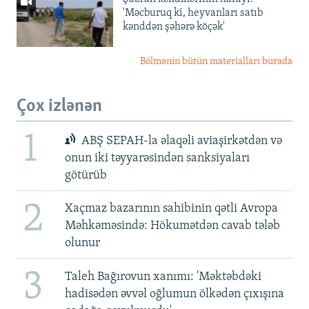
'Məcburuq ki, heyvanları satıb
kənddən şəhərə köçək'
Bölmənin bütün materialları burada
Çox izlənən
1
ABŞ SEPAH-la əlaqəli aviaşirkətdən və
onun iki təyyarəsindən sanksiyaları
götürüb
2
Xaçmaz bazarının sahibinin qətli Avropa
Məhkəməsində: Hökumətdən cavab tələb
olunur
3
Taleh Bağırovun xanımı: 'Məktəbdəki
hadisədən əvvəl oğlumun ölkədən çıxışına