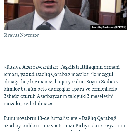
İNFOQRAFIKA
AZƏRBAYCAN ƏDƏBIYYATI KITABXANASI
MISSIYAMIZ
BIZI IZLƏ
KARIKATURA
İSLAM VƏ DEMOKRATIYA
PEŞƏ ETIKASI VƏ JURNALISTIKA STANDARTLARIMIZ
İZ - MƏDƏNIYYƏT PROQRAMI
MATERIALLARIMIZDAN ISTIFADƏ
Siyavuş Novruzov
AZADLIQRADIOSU MOBIL TELEFONUNUZDA
RFE/RL-in bütün saytları
BIZIMLƏ ƏLAQƏ
-
XƏBƏR BÜLLETENLƏRIMIZ
«Rusiya Azərbaycanlıları Təşkilatı İttifaqının erməni
icması, yaxud Dağlıq Qarabağ məsələsi ilə məşğul
olmağa heç bir mənəvi haqqı yoxdur. Söyün Sadıqov
kimilər bu gün belə danışıqlar apara və ermənilərlə
üzbəüz oturub Azərbaycanın taleyüklü məsələsini
müzakirə edə bilməz».
Bunu noyabrın 13-də jurnalistlərə «Dağlıq Qarabağ
azərbaycanlıları icması» İctimai Birliyi İdarə Heyətinin