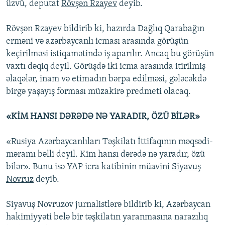
üzvü, deputat
Rövşən Rzayev
deyib.
Rövşən Rzayev bildirib ki, hazırda Dağlıq Qarabağın
erməni və azərbaycanlı icması arasında görüşün
keçirilməsi istiqamətində iş aparılır. Ancaq bu görüşün
vaxtı dəqiq deyil. Görüşdə iki icma arasında itirilmiş
əlaqələr, inam və etimadın bərpa edilməsi, gələcəkdə
birgə yaşayış forması müzakirə predmeti olacaq.
«KİM HANSI DƏRƏDƏ NƏ YARADIR, ÖZÜ BİLƏR»
«Rusiya Azərbaycanlıları Təşkilatı İttifaqının məqsədi-
məramı bəlli deyil. Kim hansı dərədə nə yaradır, özü
bilər». Bunu isə YAP icra katibinin müavini
Siyavuş
Novruz
deyib.
Siyavuş Novruzov jurnalistlərə bildirib ki, Azərbaycan
hakimiyyəti belə bir təşkilatın yaranmasına narazılıq