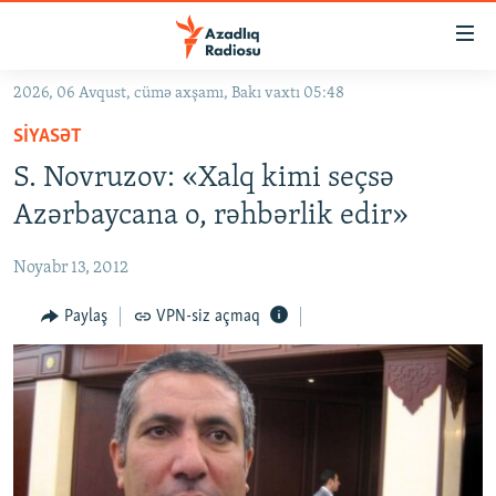
Keçid
linkləri
Əsas
2026, 06 Avqust, cümə axşamı, Bakı vaxtı 05:48
məzmuna
GÜNDƏM
SIYASƏT
qayıt
#İZAHLA
Əsas
S. Novruzov: «Xalq kimi seçsə
KORRUPSIOMETR
naviqasiyaya
Azərbaycana o, rəhbərlik edir»
qayıt
#ƏSLINDƏ
Axtarışa
Noyabr 13, 2012
FƏRQƏ BAX
keç
QANUNI DOĞRU
Paylaş
VPN-siz açmaq
ARAŞDIRMA
MULTIMEDIA
RADIO ARXIV
VIDEO
HAQQIMIZDA
FOTOQALEREYA
OXU ZALI