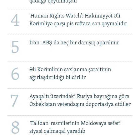
qadağa qoyulmuşdu'
4
'Human Rights Watch': Hakimiyyət Əli
Kərimliyə qarşı pis rəftara son qoymalıdır
5
İran: ABŞ ilə heç bir danışıq aparılmır
6
Əli Kərimlinin saxlanma şəraitinin
ağırlaşdırıldığı bildirilir
7
Ayaqaltı üzərindəki Rusiya bayrağına görə
Özbəkistan vətəndaşını deportasiya etdilər
8
'Taliban' rəsmilərinin Moldovaya səfəri
siyasi qalmaqal yaradıb