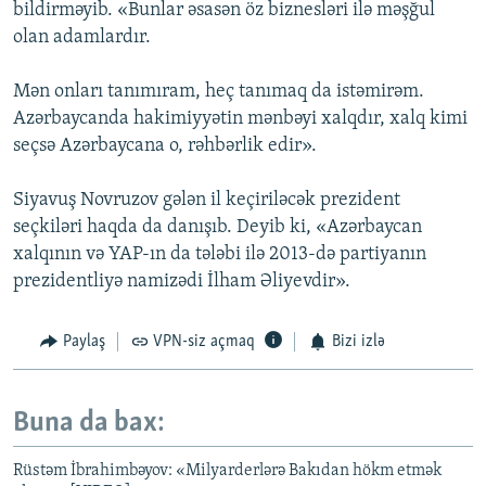
bildirməyib. «Bunlar əsasən öz biznesləri ilə məşğul
olan adamlardır.
Mən onları tanımıram, heç tanımaq da istəmirəm.
Azərbaycanda hakimiyyətin mənbəyi xalqdır, xalq kimi
seçsə Azərbaycana o, rəhbərlik edir».
Siyavuş Novruzov gələn il keçiriləcək prezident
seçkiləri haqda da danışıb. Deyib ki, «Azərbaycan
xalqının və YAP-ın da tələbi ilə 2013-də partiyanın
prezidentliyə namizədi İlham Əliyevdir».
Paylaş
VPN-siz açmaq
Bizi izlə
Buna da bax:
Rüstəm İbrahimbəyov: «Milyarderlərə Bakıdan hökm etmək