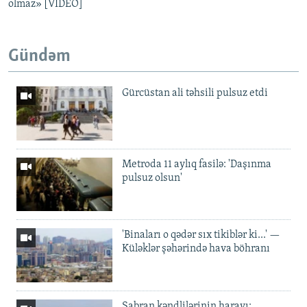
olmaz» [VIDEO]
Gündəm
Gürcüstan ali təhsili pulsuz etdi
Metroda 11 aylıq fasilə: 'Daşınma
pulsuz olsun'
'Binaları o qədər sıx tikiblər ki...' —
Küləklər şəhərində hava böhranı
Şabran kəndlilərinin harayı: