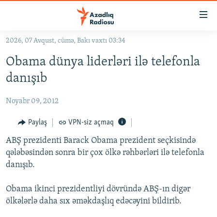
Keçid
linkləri
Əsas
2026, 07 Avqust, cümə, Bakı vaxtı 03:34
məzmuna
GÜNDƏM
Obama dünya liderləri ilə telefonla
qayıt
#İZAHLA
Əsas
danışıb
KORRUPSIOMETR
naviqasiyaya
qayıt
Noyabr 09, 2012
#ƏSLINDƏ
Axtarışa
FƏRQƏ BAX
Paylaş
VPN-siz açmaq
keç
QANUNI DOĞRU
ABŞ prezidenti Barack Obama prezident seçkisində
qələbəsindən sonra bir çox ölkə rəhbərləri ilə telefonla
ARAŞDIRMA
danışıb.
MULTIMEDIA
Obama ikinci prezidentliyi dövründə ABŞ-ın digər
RADIO ARXIV
VIDEO
ölkələrlə daha sıx əməkdaşlıq edəcəyini bildirib.
HAQQIMIZDA
FOTOQALEREYA
OXU ZALI