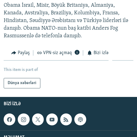
Obama İsrail, Misir, Böyük Britaniya, Almaniya,
İNFOQRAFIKA
AZƏRBAYCAN ƏDƏBIYYATI KITABXANASI
MISSIYAMIZ
BIZI IZLƏ
Kanada, Avstraliya, Braziliya, Kolumbiya, Fransa,
KARIKATURA
İSLAM VƏ DEMOKRATIYA
PEŞƏ ETIKASI VƏ JURNALISTIKA STANDARTLARIMIZ
Hindistan, Səudiyyə Ərəbistanı və Türkiyə liderləri ilə
danışıb. Obama NATO-nun baş katibi Anders Fog
İZ - MƏDƏNIYYƏT PROQRAMI
MATERIALLARIMIZDAN ISTIFADƏ
Rasmussenlə də telefonla danışıb.
AZADLIQRADIOSU MOBIL TELEFONUNUZDA
RFE/RL-in bütün saytları
BIZIMLƏ ƏLAQƏ
Paylaş
VPN-siz açmaq
Bizi izlə
XƏBƏR BÜLLETENLƏRIMIZ
This item is part of
Dünya xəbərləri
BIZI IZLƏ