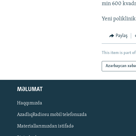
İNFOQRAFIKA
AZƏRBAYCAN ƏDƏBIYYATI KITABXANASI
MISSIYAMIZ
min 600 kvadra
KARIKATURA
İSLAM VƏ DEMOKRATIYA
PEŞƏ ETIKASI VƏ JURNALISTIKA
STANDARTLARIMIZ
Yeni poliklinik
İZ - MƏDƏNIYYƏT PROQRAMI
MATERIALLARIMIZDAN ISTIFADƏ
Paylaş
AZADLIQRADIOSU MOBIL TELEFONUNUZDA
BIZIMLƏ ƏLAQƏ
This item is part of
XƏBƏR BÜLLETENLƏRIMIZ
Azərbaycan xəbə
MƏLUMAT
Haqqımızda
AzadlıqRadiosu mobil telefonuzda
Materiallarımızdan istifadə
BIZI IZLƏ