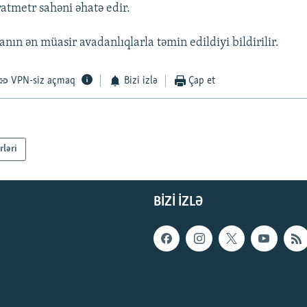
tmetr sahəni əhatə edir.
anın ən müasir avadanlıqlarla təmin edildiyi bildirilir.
VPN-siz açmaq
Bizi izlə
Çap et
rləri
BIZI IZLƏ