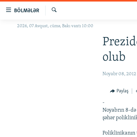
Keçid
BÖLMƏLƏR
linkləri
Axtar
Əsas
2026, 07 Avqust, cümə, Bakı vaxtı 10:00
GÜNDƏM
məzmuna
#İZAHLA
Prezid
qayıt
Əsas
KORRUPSIOMETR
olub
naviqasiyaya
#ƏSLINDƏ
qayıt
Axtarışa
FƏRQƏ BAX
Noyabr 08, 2012
keç
QANUNI DOĞRU
Paylaş
ARAŞDIRMA
-
MULTIMEDIA
Noyabrın 8-də
RADIO ARXIV
VIDEO
şəhər poliklini
HAQQIMIZDA
FOTOQALEREYA
OXU ZALI
Poliklinikanın 