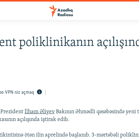
ent poliklinikanın açılışın
VPN-siz açmaq
 Prezident
İlham Əliyev
Bakının Əhmədli qəsəbəsində yeni ti
kasının açılışında iştirak edib.
tikintisinə ötən ilin aprelində başlanıb. 3-mərtəbəli poliklin