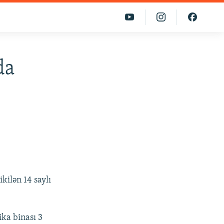
da
kilən 14 saylı
ika binası 3