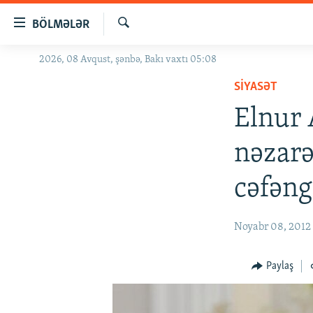
Keçid
BÖLMƏLƏR
linkləri
Axtar
Əsas
2026, 08 Avqust, şənbə, Bakı vaxtı 05:08
GÜNDƏM
məzmuna
SIYASƏT
#İZAHLA
qayıt
Əsas
Elnur 
KORRUPSIOMETR
naviqasiyaya
#ƏSLINDƏ
qayıt
nəzarə
Axtarışa
FƏRQƏ BAX
keç
cəfəng
QANUNI DOĞRU
ARAŞDIRMA
Noyabr 08, 2012
MULTIMEDIA
RADIO ARXIV
VIDEO
Paylaş
HAQQIMIZDA
FOTOQALEREYA
OXU ZALI