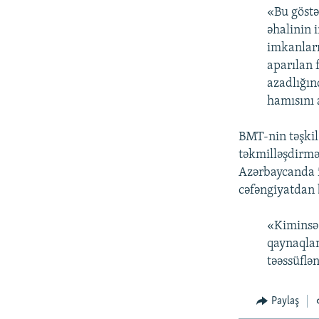
«Bu göstə
əhalinin 
imkanları
aparılan 
azadlığın
hamısını a
BMT-nin təşkil
təkmilləşdirmə 
Azərbaycanda i
cəfəngiyatdan 
«Kiminsə 
qaynaqlan
təəssüflən
Paylaş