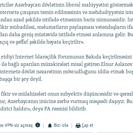
ricilər Azərbaycan dövlətinin liberal mahiyyətini göstərmək
internetə çıxışının təmin edilməsinin və məhdudiyyətsiz int
ndan azad şəkildə istifadə etməsinin bariz nümunəsidir. İn
fikir mübadiləsi, məlumatların paylaşması vətəndaşların if
dan daha geniş müstəvidə istifadə etməsi anlamına gəlir. B
çıq və şəffaf şəkildə həyata keçirilir».
 etdiyi İnternet İdarəçilik Forumunun Bakıda keçirilməsini
ilə bağlı aparılan müzakirələri misal gətirən Elnur Aslanov
nternetə dövlət nəzarətinin mövcudluğunu iddia etmək bo
başqa bir şey deyil.
fikir və mülahizələri onun subyektiv düşüncəsidir və qərə
ır, Azərbaycanın imicinə zərbə vurmaq məqsədi daşıyır. Bu,
dirici haldır», deyə PA rəsmisi bildirib.
VPN-siz açmaq
Bizi izlə
Çap et