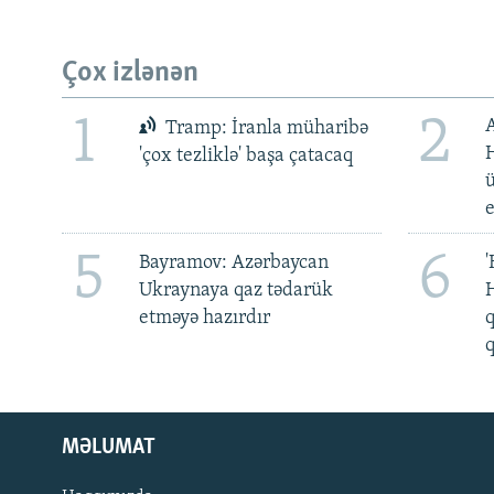
Çox izlənən
1
2
Tramp: İranla müharibə
H
'çox tezliklə' başa çatacaq
ü
5
6
Bayramov: Azərbaycan
'
Ukraynaya qaz tədarük
H
etməyə hazırdır
q
q
MƏLUMAT