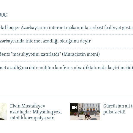
ax:
ərlə bloqqer Azərbaycanın internet məkanında sərbəst fəaliyyət göstə
zərbaycanda internet azadlığı olduğunu deyir
dentə "məsuliyyətini xatırlatdı" (Müraciətin mətni)
et azadlığına dair mühüm konfrans niyə diktaturada keçirilməlid
Elvin Mustafayev
Gürcüstan ali t
azadlıqda: 'Milyonluq yox,
pulsuz etdi
minlik korrupsiya var'