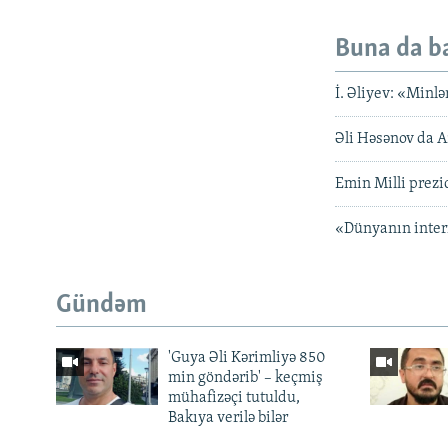
Buna da b
İ. Əliyev: «Minl
Əli Həsənov da A
Emin Milli prezi
«Dünyanın intern
Gündəm
'Guya Əli Kərimliyə 850
min göndərib' – keçmiş
mühafizəçi tutuldu,
Bakıya verilə bilər