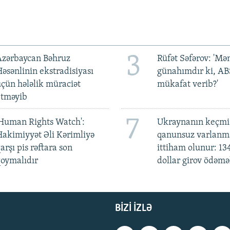
3
Azərbaycan Bəhruz
Rüfət Səfərov: 'M
əsənlinin ekstradisiyası
günahımdır ki, A
çün hələlik müraciət
mükafat verib?'
etməyib
7
Human Rights Watch':
Ukraynanın keçmiş
akimiyyət Əli Kərimliyə
qanunsuz varlan
arşı pis rəftara son
ittiham olunur: 13
oymalıdır
dollar girov ödəmə
BIZI IZLƏ