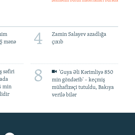
Bölmənin bütün materialları burada
4
ənim
Zamin Salayev azadlığa
BŞ mənə
çıxıb
8
 səfiri
'Guya Əli Kərimliyə 850
mada
min göndərib' – keçmiş
4 min
mühafizəçi tutuldu, Bakıya
lidir
verilə bilər