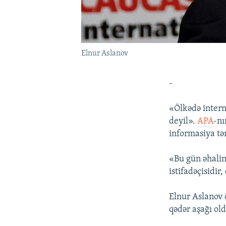
Elnur Aslanov
-
«Ölkədə intern
deyil».
APA
-nı
informasiya tə
«Bu gün əhalini
istifadəçisidir
Elnur Aslanov 
qədər aşağı ol