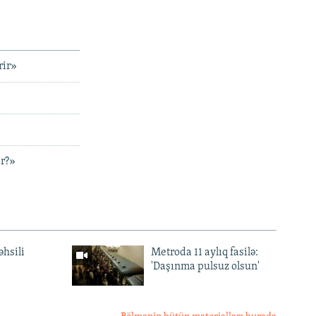
rir»
ir?»
əhsili
Metroda 11 aylıq fasilə:
'Daşınma pulsuz olsun'