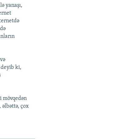
lə yanaşı,
ernet
ternetdə
adə
unların
 və
 deyib ki,
ş
zli mövqedən
 əlbəttə, çox