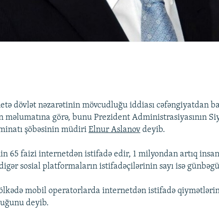
etə dövlət nəzarətinin mövcudluğu iddiası cəfəngiyatdan ba
n məlumatına görə, bunu Prezident Administrasiyasının Siya
minatı şöbəsinin müdiri
Elnur Aslanov
deyib.
n 65 faizi internetdən istifadə edir, 1 milyondan artıq ins
, digər sosial platformaların istifadəçilərinin sayı isə günbəgü
ölkədə mobil operatorlarda internetdən istifadə qiymətlərin
duğunu deyib.