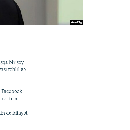
şqa bir şey
si təhlil və
an Facebook
n artır».
in də kifayət