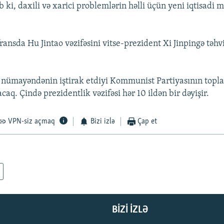
 ki, daxili və xarici problemlərin həlli üçün yeni iqtisadi 
ansda Hu Jintao vəzifəsini vitse-prezident Xi Jinpingə təhvi
 nümayəndənin iştirak etdiyi Kommunist Partiyasının topla
caq. Çində prezidentlik vəzifəsi hər 10 ildən bir dəyişir.
VPN-siz açmaq
Bizi izlə
Çap et
BIZI IZLƏ