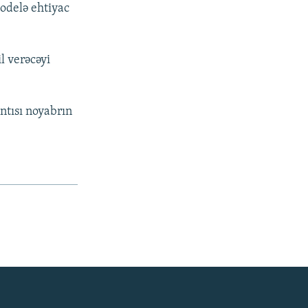
modelə ehtiyac
l verəcəyi
ntısı noyabrın