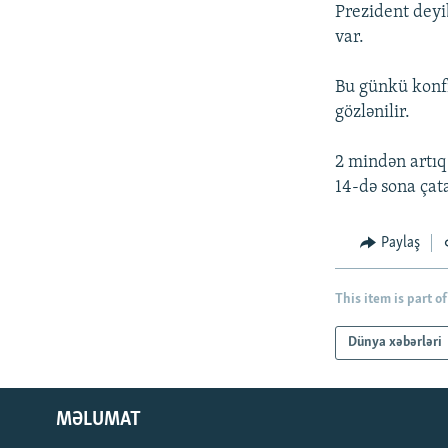
İNFOQRAFIKA
AZƏRBAYCAN ƏDƏBIYYATI KITABXANASI
MISSIYAMIZ
Prezident deyib
var.
KARIKATURA
İSLAM VƏ DEMOKRATIYA
PEŞƏ ETIKASI VƏ JURNALISTIKA
STANDARTLARIMIZ
İZ - MƏDƏNIYYƏT PROQRAMI
Bu günkü konfr
MATERIALLARIMIZDAN ISTIFADƏ
gözlənilir.
AZADLIQRADIOSU MOBIL TELEFONUNUZDA
2 mindən artıq
BIZIMLƏ ƏLAQƏ
14-də sona çata
XƏBƏR BÜLLETENLƏRIMIZ
Paylaş
This item is part of
Dünya xəbərləri
MƏLUMAT