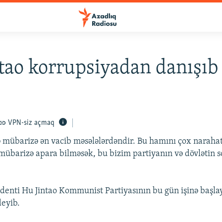
tao korrupsiyadan danışıb
VPN-siz açmaq
ə mübarizə ən vacib məsələlərdəndir. Bu hamını çox narahat 
 mübarizə apara bilməsək, bu bizim partiyanın və dövlətin s
denti Hu Jintao Kommunist Partiyasının bu gün işinə başla
eyib.