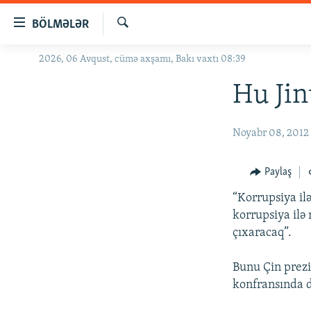
Keçid
BÖLMƏLƏR
linkləri
Axtar
Əsas
2026, 06 Avqust, cümə axşamı, Bakı vaxtı 08:39
GÜNDƏM
məzmuna
#İZAHLA
Hu Jin
qayıt
Əsas
KORRUPSIOMETR
naviqasiyaya
Noyabr 08, 2012
#ƏSLINDƏ
qayıt
Axtarışa
FƏRQƏ BAX
Paylaş
keç
QANUNI DOĞRU
“Korrupsiya il
ARAŞDIRMA
korrupsiya ilə
çıxaracaq”.
MULTIMEDIA
RADIO ARXIV
VIDEO
Bunu Çin prezi
konfransında d
HAQQIMIZDA
FOTOQALEREYA
OXU ZALI