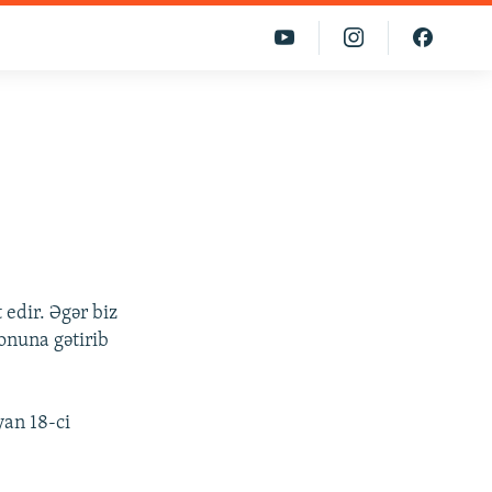
edir. Əgər biz
onuna gətirib
yan 18-ci