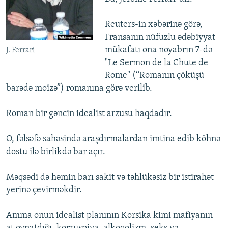
İNFOQRAFIKA
AZƏRBAYCAN ƏDƏBIYYATI KITABXANASI
MISSIYAMIZ
BIZI IZLƏ
Reuters-in xəbərinə görə,
KARIKATURA
İSLAM VƏ DEMOKRATIYA
PEŞƏ ETIKASI VƏ JURNALISTIKA STANDARTLARIMIZ
Fransanın nüfuzlu ədəbiyyat
İZ - MƏDƏNIYYƏT PROQRAMI
MATERIALLARIMIZDAN ISTIFADƏ
mükafatı ona noyabrın 7-də
J. Ferrari
"Le Sermon de la Chute de
AZADLIQRADIOSU MOBIL TELEFONUNUZDA
RFE/RL-in bütün saytları
Rome" (“Romanın çöküşü
BIZIMLƏ ƏLAQƏ
barədə moizə”) romanına görə verilib.
XƏBƏR BÜLLETENLƏRIMIZ
Roman bir gəncin idealist arzusu haqdadır.
O, fəlsəfə sahəsində araşdırmalardan imtina edib köhnə
dostu ilə birlikdə bar açır.
Məqsədi də həmin barı sakit və təhlükəsiz bir istirahət
yerinə çevirməkdir.
Amma onun idealist planının Korsika kimi mafiyanın