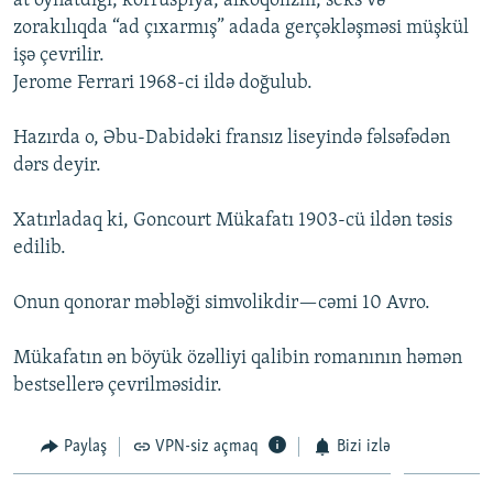
at oynatdığı, korruspiya, alkoqolizm, seks və
zorakılıqda “ad çıxarmış” adada gerçəkləşməsi müşkül
işə çevrilir.
Jerome Ferrari 1968-ci ildə doğulub.
Hazırda o, Əbu-Dabidəki fransız liseyində fəlsəfədən
dərs deyir.
Xatırladaq ki, Goncourt Mükafatı 1903-cü ildən təsis
edilib.
Onun qonorar məbləği simvolikdir—cəmi 10 Avro.
Mükafatın ən böyük özəlliyi qalibin romanının həmən
bestsellerə çevrilməsidir.
Paylaş
VPN-siz açmaq
Bizi izlə