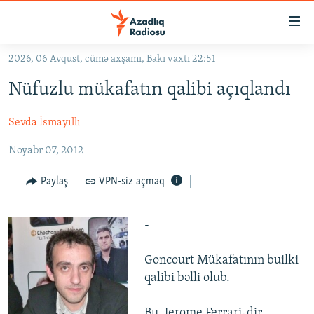
Keçid
linkləri
Əsas
2026, 06 Avqust, cümə axşamı, Bakı vaxtı 22:51
məzmuna
GÜNDƏM
Nüfuzlu mükafatın qalibi açıqlandı
qayıt
#İZAHLA
Əsas
Sevda İsmayıllı
KORRUPSIOMETR
naviqasiyaya
qayıt
#ƏSLINDƏ
Noyabr 07, 2012
Axtarışa
FƏRQƏ BAX
keç
Paylaş
VPN-siz açmaq
QANUNI DOĞRU
-
ARAŞDIRMA
MULTIMEDIA
Goncourt Mükafatının builki
RADIO ARXIV
qalibi bəlli olub.
VIDEO
HAQQIMIZDA
FOTOQALEREYA
OXU ZALI
Bu, Jerome Ferrari-dir.