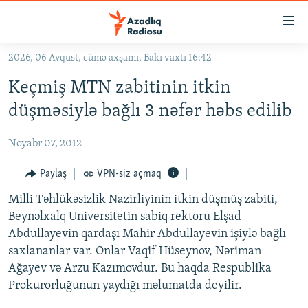
Keçid
linkləri
Əsas
2026, 06 Avqust, cümə axşamı, Bakı vaxtı 16:42
məzmuna
GÜNDƏM
Keçmiş MTN zabitinin itkin
qayıt
#İZAHLA
Əsas
düşməsiylə bağlı 3 nəfər həbs edilib
KORRUPSIOMETR
naviqasiyaya
qayıt
Noyabr 07, 2012
#ƏSLINDƏ
Axtarışa
FƏRQƏ BAX
Paylaş
VPN-siz açmaq
keç
QANUNI DOĞRU
Milli Təhlükəsizlik Nazirliyinin itkin düşmüş zabiti,
Beynəlxalq Universitetin sabiq rektoru Elşad
ARAŞDIRMA
Abdullayevin qardaşı Mahir Abdullayevin işiylə bağlı
MULTIMEDIA
saxlananlar var. Onlar Vaqif Hüseynov, Nəriman
Ağayev və Arzu Kazımovdur. Bu haqda Respublika
RADIO ARXIV
VIDEO
Prokurorluğunun yaydığı məlumatda deyilir.
HAQQIMIZDA
FOTOQALEREYA
OXU ZALI