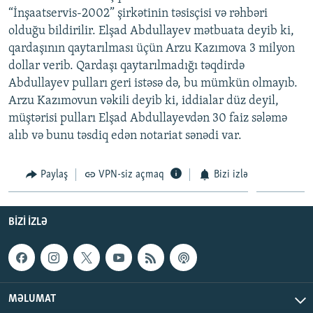
“İnşaatservis-2002” şirkətinin təsisçisi və rəhbəri
olduğu bildirilir. Elşad Abdullayev mətbuata deyib ki,
qardaşının qaytarılması üçün Arzu Kazımova 3 milyon
dollar verib. Qardaşı qaytarılmadığı təqdirdə
Abdullayev pulları geri istəsə də, bu mümkün olmayıb.
Arzu Kazımovun vəkili deyib ki, iddialar düz deyil,
müştərisi pulları Elşad Abdullayevdən 30 faiz sələmə
alıb və bunu təsdiq edən notariat sənədi var.
Paylaş
VPN-siz açmaq
Bizi izlə
BIZI IZLƏ
MƏLUMAT