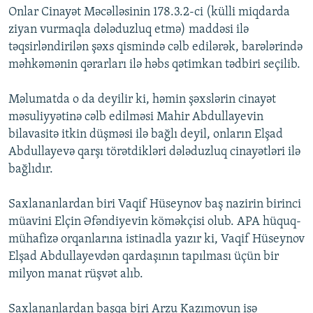
Onlar Cinayət Məcəlləsinin 178.3.2-ci (külli miqdarda
İNFOQRAFIKA
AZƏRBAYCAN ƏDƏBIYYATI KITABXANASI
MISSIYAMIZ
BIZI IZLƏ
ziyan vurmaqla dələduzluq etmə) maddəsi ilə
KARIKATURA
İSLAM VƏ DEMOKRATIYA
PEŞƏ ETIKASI VƏ JURNALISTIKA STANDARTLARIMIZ
təqsirləndirilən şəxs qismində cəlb edilərək, barələrində
məhkəmənin qərarları ilə həbs qətimkan tədbiri seçilib.
İZ - MƏDƏNIYYƏT PROQRAMI
MATERIALLARIMIZDAN ISTIFADƏ
AZADLIQRADIOSU MOBIL TELEFONUNUZDA
RFE/RL-in bütün saytları
Məlumatda o da deyilir ki, həmin şəxslərin cinayət
BIZIMLƏ ƏLAQƏ
məsuliyyətinə cəlb edilməsi Mahir Abdullayevin
bilavasitə itkin düşməsi ilə bağlı deyil, onların Elşad
XƏBƏR BÜLLETENLƏRIMIZ
Abdullayevə qarşı törətdikləri dələduzluq cinayətləri ilə
bağlıdır.
Saxlananlardan biri Vaqif Hüseynov baş nazirin birinci
müavini Elçin Əfəndiyevin köməkçisi olub. APA hüquq-
mühafizə orqanlarına istinadla yazır ki, Vaqif Hüseynov
Elşad Abdullayevdən qardaşının tapılması üçün bir
milyon manat rüşvət alıb.
Saxlananlardan başqa biri Arzu Kazımovun isə