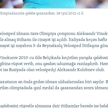
impiadasında qələbə qazanarkən. 28 iyul 2012-ci il.
velosiped idmanı üzrə Olimpiya çempionu Aleksandr Vinoku
lə almaq ittihamı ilə cinayət işi açılıb. İtaliyada keçən həft
inayət işi noyabrın 5-də Beynəlxalq Velosiped İttifaqına gönd
Vinokurov 2010-cu ildə Belçikada keçirilən yarışda qələbəs
ibinə rüşvət verib, onu qəsdən uduzmağa razılaşdırıb. Həm
bi isə Rusiyada olan velosipedçi Aleksandr Kolobnev olub.
xıstanın ən öndə gedən idman ulduzlarından biri sayılır. B
rilən olimpiadada qızıl medal da qazanandan sonra idmand
qələbəsini rüşvətlə almasına dair ittihamlar barədə isə həl