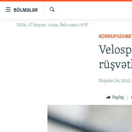
Keçid
BÖLMƏLƏR
linkləri
Axtar
Əsas
2026, 07 Avqust, cümə, Bakı vaxtı 19:37
GÜNDƏM
məzmuna
KORRUPSIOME
#İZAHLA
qayıt
Əsas
Velosp
KORRUPSIOMETR
naviqasiyaya
#ƏSLINDƏ
qayıt
rüşvət
Axtarışa
FƏRQƏ BAX
keç
QANUNI DOĞRU
Noyabr 06, 2012
ARAŞDIRMA
Paylaş
MULTIMEDIA
RADIO ARXIV
VIDEO
HAQQIMIZDA
FOTOQALEREYA
OXU ZALI