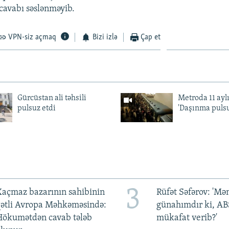
cavabı səslənməyib.
VPN-siz açmaq
Bizi izlə
Çap et
Gürcüstan ali təhsili
Metroda 11 aylı
pulsuz etdi
'Daşınma pulsu
3
açmaz bazarının sahibinin
Rüfət Səfərov: 'M
qətli Avropa Məhkəməsində:
günahımdır ki, A
Hökumətdən cavab tələb
mükafat verib?'