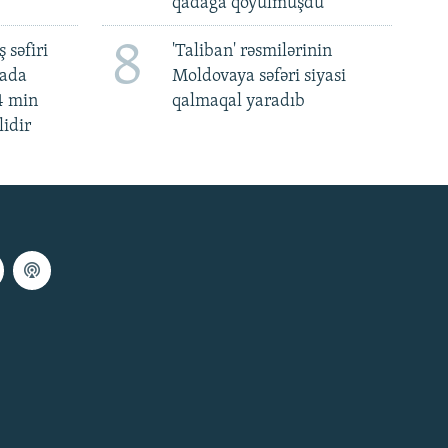
qadağa qoyulmuşdu'
8
 səfiri
'Taliban' rəsmilərinin
mada
Moldovaya səfəri siyasi
4 min
qalmaqal yaradıb
lidir