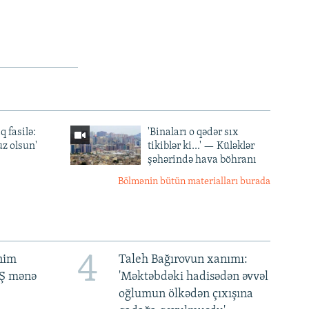
q fasilə:
'Binaları o qədər sıx
z olsun'
tikiblər ki...' — Küləklər
şəhərində hava böhranı
Bölmənin bütün materialları burada
4
ənim
Taleh Bağırovun xanımı:
BŞ mənə
'Məktəbdəki hadisədən əvvəl
oğlumun ölkədən çıxışına