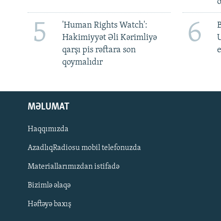
5
6
'Human Rights Watch':
Hakimiyyət Əli Kərimliyə
qarşı pis rəftara son
e
qoymalıdır
MƏLUMAT
Haqqımızda
AzadlıqRadiosu mobil telefonuzda
Materiallarımızdan istifadə
BIZI IZLƏ
Bizimlə əlaqə
Həftəyə baxış
RFE/RL-in bütün saytları