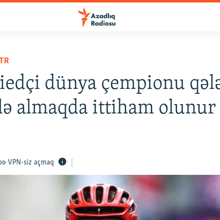
TR
iedçi dünya çempionu qəl
lə almaqda ittiham olunur
VPN-siz açmaq