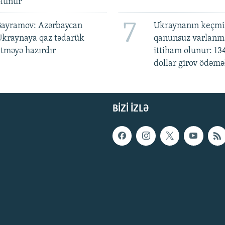
olunur
7
Bayramov: Azərbaycan
Ukraynanın keçmiş
Ukraynaya qaz tədarük
qanunsuz varlan
tməyə hazırdır
ittiham olunur: 13
dollar girov ödəmə
BIZI IZLƏ