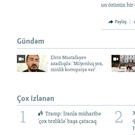
un özünün bir 
Paylaş
Gündəm
Elvin Mustafayev
azadlıqda: 'Milyonluq yox,
minlik korrupsiya var'
Çox izlənən
1
2
X
Tramp: İranla müharibə
'çox tezliklə' başa çatacaq