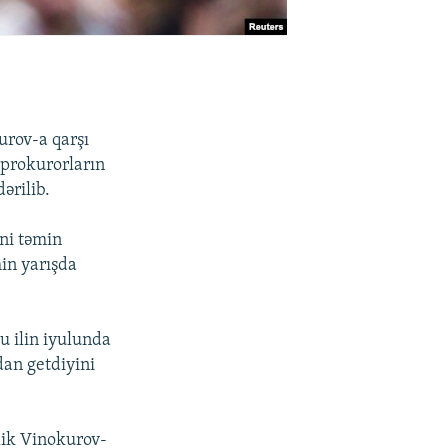
rov-a qarşı
ə prokurorların
ərilib.
ini təmin
in yarışda
u ilin iyulunda
an getdiyini
əlik Vinokurov-