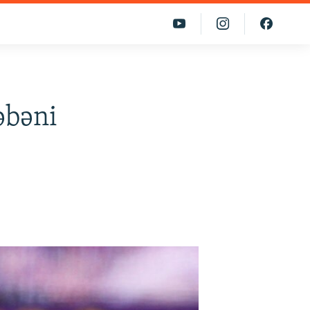
əbəni