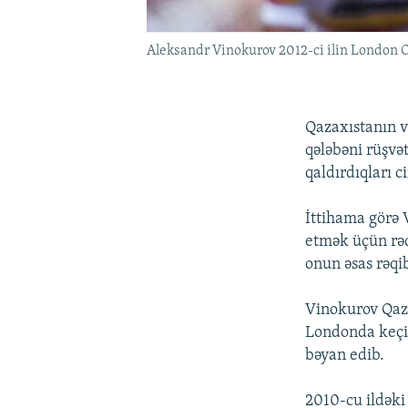
Aleksandr Vinokurov 2012-ci ilin London Ol
Qazaxıstanın 
qələbəni rüşvət
qaldırdıqları c
İttihama görə 
etmək üçün rəq
onun əsas rəqi
Vinokurov Qaza
Londonda keçi
bəyan edib.
2010-cu ildəki 