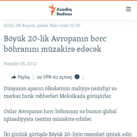
Keçid
linkləri
Əsas
2026, 08 Avqust, şənbə, Bakı vaxtı 01:30
məzmuna
GÜNDƏM
Böyük 20-lik Avropanın borc
qayıt
#İZAHLA
Əsas
böhranını müzakirə edəcək
KORRUPSIOMETR
naviqasiyaya
qayıt
Noyabr 05, 2012
#ƏSLINDƏ
Axtarışa
FƏRQƏ BAX
Paylaş
VPN-siz açmaq
keç
QANUNI DOĞRU
Dünyanın aparıcı ölkələrinin maliyyə nazirliyi və
mərkəz bank rəhbərləri Meksikada görüşürlər.
ARAŞDIRMA
MULTIMEDIA
Onlar Avropanın borc böhranını və bunun qlobal
iqtisadiyyata təsirini müzakirə edirlər.
RADIO ARXIV
VIDEO
HAQQIMIZDA
FOTOQALEREYA
OXU ZALI
İki günlük görüşdə Böyük 20-liyin rəsmiləri iştirak edir.