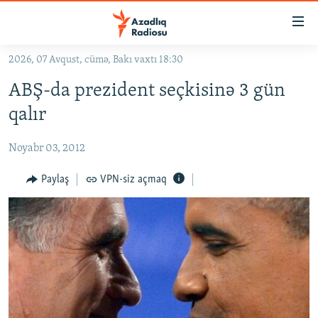
Keçid
linkləri
Əsas
2026, 07 Avqust, cümə, Bakı vaxtı 18:30
məzmuna
GÜNDƏM
ABŞ-da prezident seçkisinə 3 gün
qayıt
#İZAHLA
Əsas
qalır
KORRUPSIOMETR
naviqasiyaya
qayıt
Noyabr 03, 2012
#ƏSLINDƏ
Axtarışa
FƏRQƏ BAX
Paylaş
VPN-siz açmaq
keç
QANUNI DOĞRU
ARAŞDIRMA
MULTIMEDIA
RADIO ARXIV
VIDEO
HAQQIMIZDA
FOTOQALEREYA
OXU ZALI