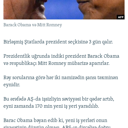
İNFOQRAFIKA
AZƏRBAYCAN ƏDƏBIYYATI KITABXANASI
MISSIYAMIZ
BIZI IZLƏ
KARIKATURA
İSLAM VƏ DEMOKRATIYA
PEŞƏ ETIKASI VƏ JURNALISTIKA STANDARTLARIMIZ
Barack Obama və Mitt Romney
İZ - MƏDƏNIYYƏT PROQRAMI
MATERIALLARIMIZDAN ISTIFADƏ
AZADLIQRADIOSU MOBIL TELEFONUNUZDA
RFE/RL-in bütün saytları
Birləşmiş Ştatlarda prezident seçkisinə 3 gün qalır.
BIZIMLƏ ƏLAQƏ
Prezidentlik uğrunda indiki prezident Barack Obama
XƏBƏR BÜLLETENLƏRIMIZ
və respublikaçı Mitt Romney mübarizə aparırlar.
Rəy sorularına görə hər iki namizədin şansı təxminən
eynidir.
Bu ərəfədə AŞ-da işsizliyin səviyyəsi bir qədər artıb,
eyni zamanda 170 min yeni iş yeri yaradılıb.
Barac Obama bəyan edib ki, yeni iş yerləri onun
siyasətinin düzgün olması, ABŞ-ın dirçəlişə doğru