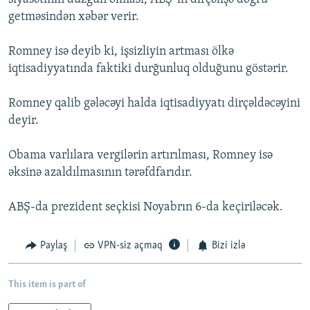
getməsindən xəbər verir.
Romney isə deyib ki, işsizliyin artması ölkə
iqtisadiyyatında faktiki durğunluq olduğunu göstərir.
Romney qalib gələcəyi halda iqtisadiyyatı dirçəldəcəyini
deyir.
Obama varlılara vergilərin artırılması, Romney isə
əksinə azaldılmasının tərəfdfarıdır.
ABŞ-da prezident seçkisi Noyabrın 6-da keçiriləcək.
Paylaş
VPN-siz açmaq
Bizi izlə
This item is part of