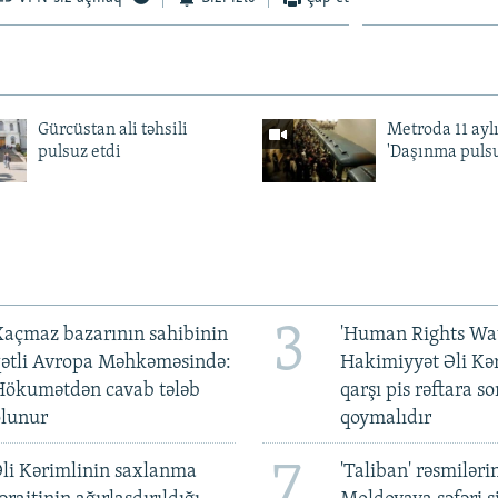
Gürcüstan ali təhsili
Metroda 11 aylı
pulsuz etdi
'Daşınma pulsu
3
açmaz bazarının sahibinin
'Human Rights Wat
qətli Avropa Məhkəməsində:
Hakimiyyət Əli Kə
Hökumətdən cavab tələb
qarşı pis rəftara so
olunur
qoymalıdır
7
li Kərimlinin saxlanma
'Taliban' rəsmiləri