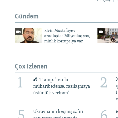
Gündəm
Elvin Mustafayev
azadlıqda: 'Milyonluq yox,
minlik korrupsiya var'
Çox izlənən
1
2
X
Tramp: 'İranla
müharibədənsə, razılaşmaya
üstünlük verirəm'
5
6
Ukraynanın keçmiş səfiri
Ə