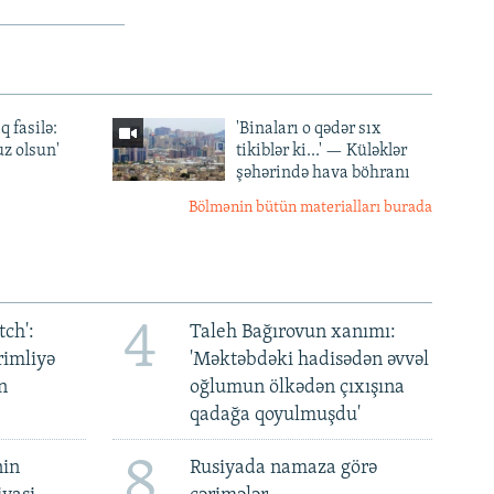
q fasilə:
'Binaları o qədər sıx
z olsun'
tikiblər ki...' — Küləklər
şəhərində hava böhranı
Bölmənin bütün materialları burada
4
ch':
Taleh Bağırovun xanımı:
rimliyə
'Məktəbdəki hadisədən əvvəl
n
oğlumun ölkədən çıxışına
qadağa qoyulmuşdu'
8
nin
Rusiyada namaza görə