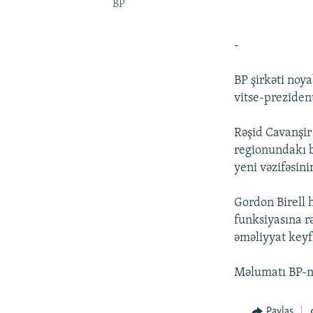
BP
-
BP şirkəti noy
vitse-preziden
Rəşid Cavanşir
regionundakı b
yeni vəzifəsini
Gordon Birell 
funksiyasına r
əməliyyat keyf
Məlumatı BP-ni
Paylaş