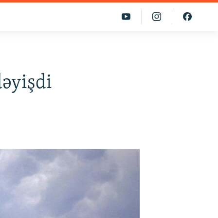
əyişdi