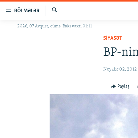
Keçid
BÖLMƏLƏR
linkləri
Axtar
Əsas
2026, 07 Avqust, cümə, Bakı vaxtı 01:11
GÜNDƏM
məzmuna
SIYASƏT
#İZAHLA
qayıt
Əsas
BP-nin
KORRUPSIOMETR
naviqasiyaya
#ƏSLINDƏ
qayıt
Noyabr 02, 2012
Axtarışa
FƏRQƏ BAX
keç
QANUNI DOĞRU
Paylaş
ARAŞDIRMA
MULTIMEDIA
RADIO ARXIV
VIDEO
HAQQIMIZDA
FOTOQALEREYA
OXU ZALI