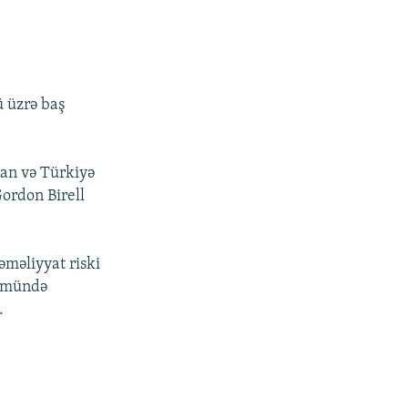
ü üzrə baş
tan və Türkiyə
ordon Birell
əməliyyat riski
lümündə
.