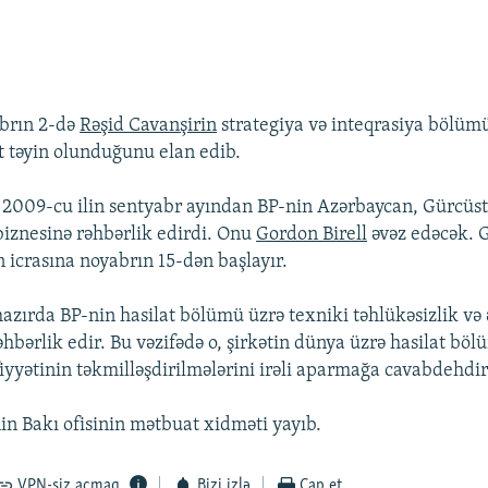
abrın 2-də
Rəşid Cavanşirin
strategiya və inteqrasiya bölüm
t təyin olunduğunu elan edib.
 2009-cu ilin sentyabr ayından BP-nin Azərbaycan, Gürcüs
iznesinə rəhbərlik edirdi. Onu
Gordon Birell
əvəz edəcək. G
n icrasına noyabrın 15-dən başlayır.
hazırda BP-nin hasilat bölümü üzrə texniki təhlükəsizlik və 
əhbərlik edir. Bu vəzifədə o, şirkətin dünya üzrə hasilat bö
iyyətinin təkmilləşdirilmələrini irəli aparmağa cavabdehdir
n Bakı ofisinin mətbuat xidməti yayıb.
VPN-siz açmaq
Bizi izlə
Çap et