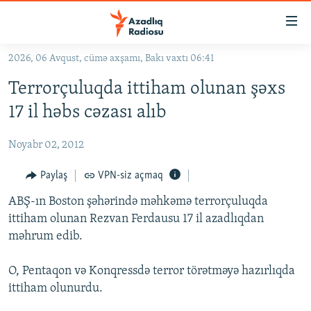
Keçid
linkləri
Əsas
2026, 06 Avqust, cümə axşamı, Bakı vaxtı 06:41
məzmuna
GÜNDƏM
Terrorçuluqda ittiham olunan şəxs
qayıt
#İZAHLA
Əsas
17 il həbs cəzası alıb
KORRUPSIOMETR
naviqasiyaya
qayıt
Noyabr 02, 2012
#ƏSLINDƏ
Axtarışa
FƏRQƏ BAX
Paylaş
VPN-siz açmaq
keç
QANUNI DOĞRU
ABŞ-ın Boston şəhərində məhkəmə terrorçuluqda
ittiham olunan Rezvan Ferdausu 17 il azadlıqdan
ARAŞDIRMA
məhrum edib.
MULTIMEDIA
O, Pentaqon və Konqressdə terror törətməyə hazırlıqda
RADIO ARXIV
VIDEO
ittiham olunurdu.
HAQQIMIZDA
FOTOQALEREYA
OXU ZALI