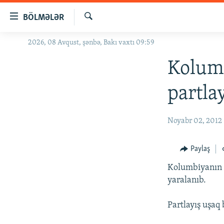
Keçid
BÖLMƏLƏR
linkləri
Axtar
Əsas
2026, 08 Avqust, şənbə, Bakı vaxtı 09:59
GÜNDƏM
məzmuna
#İZAHLA
Kolum
qayıt
Əsas
KORRUPSIOMETR
partla
naviqasiyaya
#ƏSLINDƏ
qayıt
Axtarışa
FƏRQƏ BAX
Noyabr 02, 2012
keç
QANUNI DOĞRU
Paylaş
ARAŞDIRMA
Kolumbiyanın P
MULTIMEDIA
yaralanıb.
RADIO ARXIV
VIDEO
Partlayış uşaq
HAQQIMIZDA
FOTOQALEREYA
OXU ZALI