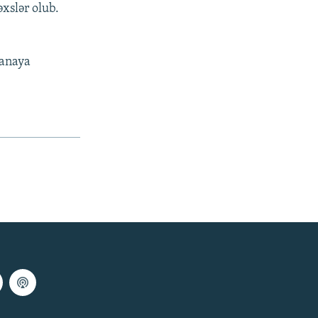
əxslər olub.
xanaya