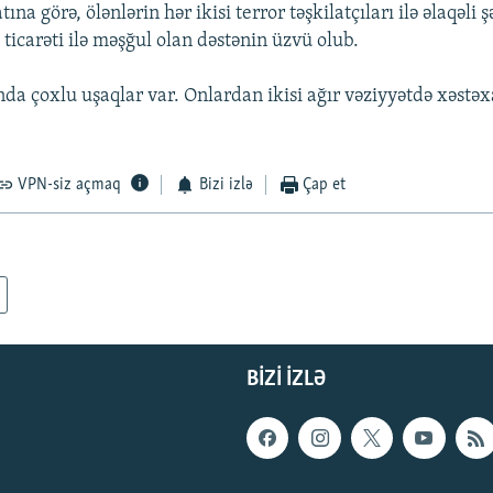
na görə, ölənlərin hər ikisi terror təşkilatçıları ilə əlaqəli ş
ticarəti ilə məşğul olan dəstənin üzvü olub.
ında çoxlu uşaqlar var. Onlardan ikisi ağır vəziyyətdə xəstə
VPN-siz açmaq
Bizi izlə
Çap et
BIZI IZLƏ