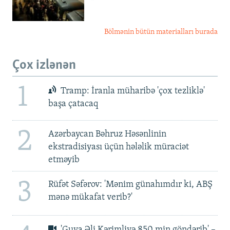
Bölmənin bütün materialları burada
Çox izlənən
1
Tramp: İranla müharibə 'çox tezliklə'
başa çatacaq
2
Azərbaycan Bəhruz Həsənlinin
ekstradisiyası üçün hələlik müraciət
etməyib
3
Rüfət Səfərov: 'Mənim günahımdır ki, ABŞ
mənə mükafat verib?'
'Guya Əli Kərimliyə 850 min göndərib' –