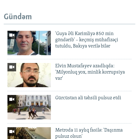
Gündəm
'Guya Əli Kərimliyə 850 min
göndərib' – keçmiş mühafizəçi
tutuldu, Bakıya verilə bilər
Elvin Mustafayev azadlıqda:
'Milyonluq yox, minlik korrupsiya
var'
Gürcüstan ali təhsili pulsuz etdi
Metroda 11 aylıq fasilə: 'Daşınma
pulsuz olsun'