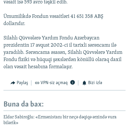
vəsait isə 593 avro təşkil edib.
Ümumilikdə Fondun vəsaitləri 41 651 358 ABŞ
dollarıdır.
Silahlı Qüvvələrə Yardım Fondu Azərbaycan
prezidentin 17 avqust 2002-ci il tarixli sərəncamı ilə
yaradılıb. Sərəncama əsasən, Silahlı Qüvvələrə Yardım
Fondu fiziki və hüquqi şəxslərdən könüllü olaraq daxil
olan vəsait hesabına formalaşır.
Paylaş
VPN-siz açmaq
Bizi izlə
Buna da bax:
Eldar Sabiroğlu: «Ermənistanı bir neçə dəqiqə ərzində vura
bilərik»