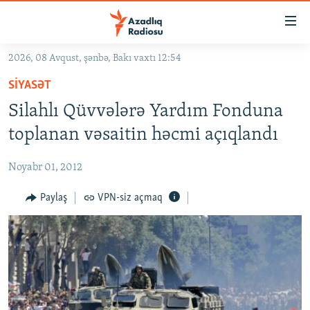
Keçid
linkləri
Əsas
2026, 08 Avqust, şənbə, Bakı vaxtı 12:54
məzmuna
GÜNDƏM
SIYASƏT
qayıt
#İZAHLA
Əsas
Silahlı Qüvvələrə Yardım Fonduna
KORRUPSIOMETR
naviqasiyaya
toplanan vəsaitin həcmi açıqlandı
qayıt
#ƏSLINDƏ
Axtarışa
Noyabr 01, 2012
FƏRQƏ BAX
keç
QANUNI DOĞRU
Paylaş
VPN-siz açmaq
ARAŞDIRMA
MULTIMEDIA
RADIO ARXIV
VIDEO
HAQQIMIZDA
FOTOQALEREYA
OXU ZALI