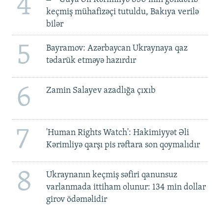
4
keçmiş mühafizəçi tutuldu, Bakıya verilə
bilər
5
Bayramov: Azərbaycan Ukraynaya qaz
tədarük etməyə hazırdır
6
Zamin Salayev azadlığa çıxıb
7
'Human Rights Watch': Hakimiyyət Əli
Kərimliyə qarşı pis rəftara son qoymalıdır
8
Ukraynanın keçmiş səfiri qanunsuz
varlanmada ittiham olunur: 134 min dollar
girov ödəməlidir