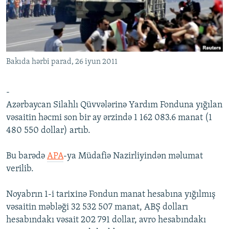
İNFOQRAFIKA
AZƏRBAYCAN ƏDƏBIYYATI KITABXANASI
MISSIYAMIZ
BIZI IZLƏ
KARIKATURA
İSLAM VƏ DEMOKRATIYA
PEŞƏ ETIKASI VƏ JURNALISTIKA STANDARTLARIMIZ
İZ - MƏDƏNIYYƏT PROQRAMI
MATERIALLARIMIZDAN ISTIFADƏ
Bakıda hərbi parad, 26 iyun 2011
AZADLIQRADIOSU MOBIL TELEFONUNUZDA
RFE/RL-in bütün saytları
BIZIMLƏ ƏLAQƏ
-
XƏBƏR BÜLLETENLƏRIMIZ
Azərbaycan Silahlı Qüvvələrinə Yardım Fonduna yığılan
vəsaitin həcmi son bir ay ərzində 1 162 083.6 manat (1
480 550 dollar) artıb.
Bu barədə
APA
-ya Müdafiə Nazirliyindən məlumat
verilib.
Noyabrın 1-i tarixinə Fondun manat hesabına yığılmış
vəsaitin məbləği 32 532 507 manat, ABŞ dolları
hesabındakı vəsait 202 791 dollar, avro hesabındakı