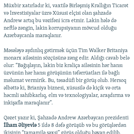
Müxbir xatırladır ki, vaxtilə Birləşmiş Krallığın Ticarət
və İnvestisiyalar üzrə Xüsusi elçisi olan şahzadə
Andrew artıq bu vəzifəni icra etmir. Lakin hələ də
neftlə zəngin, lakin korrupsiyanın mövcud olduğu
Azərbaycanla maraqlanır.
Məsələyə aydınlıq gətirmək üçün Tim Walker Britaniya
monarx ailəsinin sözçüsünə zəng edir. Aldığı cavab belə
olur: “Bağışlayın, lakin biz kraliça ailəsinin hər hansı
üzvünün hər hansı görüşünün təfərrüatları ilə bağlı
məlumat vermirik. Bu, təsadüfi bir görüş olub. Hersoq
əlbəttə ki, Brianiya biznesi, xüsusilə də kiçik və orta
həcmli sahibkarlıq, elm və texnologiyalar, araşdırma və
inkişafla maraqlanır”.
Qəzet yazır ki, Şahzadə Andrew Azərbaycan prezidenti
İlham Əliyevlə
5 ildə 8 dəfə görüşüb və bu görüşlərdən
ikisinin “tamamilə şəxsi” görüş olduğu bəyan edilib.