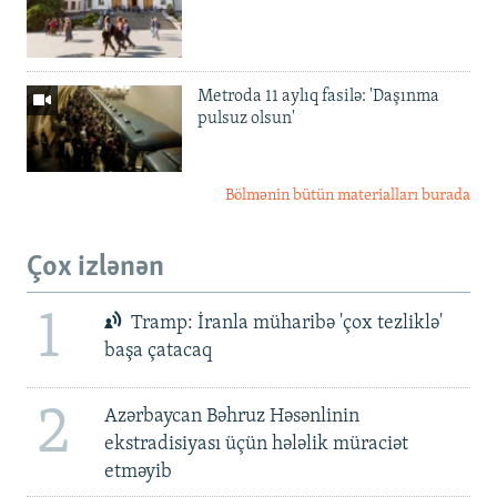
Metroda 11 aylıq fasilə: 'Daşınma
pulsuz olsun'
Bölmənin bütün materialları burada
Çox izlənən
1
Tramp: İranla müharibə 'çox tezliklə'
başa çatacaq
2
Azərbaycan Bəhruz Həsənlinin
ekstradisiyası üçün hələlik müraciət
etməyib