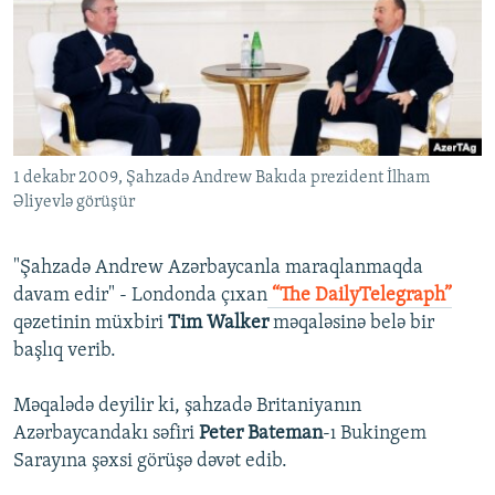
İNFOQRAFIKA
AZƏRBAYCAN ƏDƏBIYYATI KITABXANASI
MISSIYAMIZ
BIZI IZLƏ
KARIKATURA
İSLAM VƏ DEMOKRATIYA
PEŞƏ ETIKASI VƏ JURNALISTIKA STANDARTLARIMIZ
İZ - MƏDƏNIYYƏT PROQRAMI
MATERIALLARIMIZDAN ISTIFADƏ
AZADLIQRADIOSU MOBIL TELEFONUNUZDA
RFE/RL-in bütün saytları
1 dekabr 2009, Şahzadə Andrew Bakıda prezident İlham
BIZIMLƏ ƏLAQƏ
Əliyevlə görüşür
XƏBƏR BÜLLETENLƏRIMIZ
"Şahzadə Andrew Azərbaycanla maraqlanmaqda
davam edir" - Londonda çıxan
“The DailyTelegraph”
qəzetinin müxbiri
Tim Walker
məqaləsinə belə bir
başlıq verib.
Məqalədə deyilir ki, şahzadə Britaniyanın
Azərbaycandakı səfiri
Peter Bateman
-ı Bukingem
Sarayına şəxsi görüşə dəvət edib.