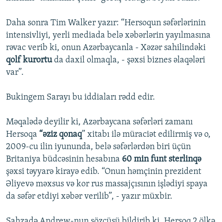
Daha sonra Tim Walker yazır: “Hersoqun səfərlərinin
intensivliyi, yerli mediada belə xəbərlərin yayılmasına
rəvac verib ki, onun Azərbaycanla - Xəzər sahilindəki
qolf kurortu
da daxil olmaqla, - şəxsi biznes əlaqələri
var”.
Bukingem Sarayı bu iddiaları rədd edir.
Məqalədə deyilir ki, Azərbaycana səfərləri zamanı
Hersoqa
“əziz qonaq
” xitabı ilə müraciət edilirmiş və o,
2009-cu ilin iyununda, belə səfərlərdən biri üçün
Britaniya büdcəsinin hesabına
60 min funt sterlinqə
şəxsi təyyarə kirayə edib. “Onun həmçinin prezident
Əliyevə məxsus və kor rus massajçısının işlədiyi spaya
da səfər etdiyi xəbər verilib”, - yazır müxbir.
Şahzadə Andrew-nun sözçüsü bildirib ki, Hersoq 2 ölkə