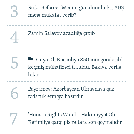
3
Rüfət Səfərov: 'Mənim günahımdır ki, ABŞ
mənə mükafat verib?'
4
Zamin Salayev azadlığa çıxıb
5
'Guya Əli Kərimliyə 850 min göndərib' –
keçmiş mühafizəçi tutuldu, Bakıya verilə
bilər
6
Bayramov: Azərbaycan Ukraynaya qaz
tədarük etməyə hazırdır
7
'Human Rights Watch': Hakimiyyət Əli
Kərimliyə qarşı pis rəftara son qoymalıdır