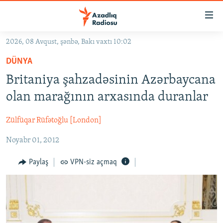
Keçid
linkləri
Əsas
2026, 08 Avqust, şənbə, Bakı vaxtı 10:02
məzmuna
GÜNDƏM
DÜNYA
qayıt
#İZAHLA
Əsas
Britaniya şahzadəsinin Azərbaycana
KORRUPSIOMETR
naviqasiyaya
olan marağının arxasında duranlar
qayıt
#ƏSLINDƏ
Axtarışa
Zülfüqar Rüfətoğlu [London]
FƏRQƏ BAX
keç
Noyabr 01, 2012
QANUNI DOĞRU
ARAŞDIRMA
Paylaş
VPN-siz açmaq
MULTIMEDIA
RADIO ARXIV
VIDEO
HAQQIMIZDA
FOTOQALEREYA
OXU ZALI