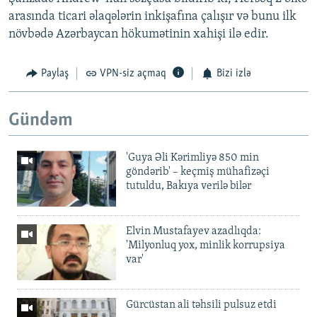
arasında ticari əlaqələrin inkişafına çalışır və bunu ilk
növbədə Azərbaycan hökumətinin xahişi ilə edir.
Paylaş
VPN-siz açmaq
Bizi izlə
Gündəm
'Guya Əli Kərimliyə 850 min
göndərib' – keçmiş mühafizəçi
tutuldu, Bakıya verilə bilər
Elvin Mustafayev azadlıqda:
'Milyonluq yox, minlik korrupsiya
var'
Gürcüstan ali təhsili pulsuz etdi