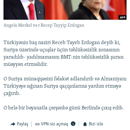
İNFOQRAFIKA
AZƏRBAYCAN ƏDƏBIYYATI KITABXANASI
MISSIYAMIZ
BIZI IZLƏ
KARIKATURA
İSLAM VƏ DEMOKRATIYA
PEŞƏ ETIKASI VƏ JURNALISTIKA STANDARTLARIMIZ
Angela Merkel və r Recep Tayyip Erdogan
İZ - MƏDƏNIYYƏT PROQRAMI
MATERIALLARIMIZDAN ISTIFADƏ
AZADLIQRADIOSU MOBIL TELEFONUNUZDA
RFE/RL-in bütün saytları
Türkiyənin baş naziri Receb Tayeb Erdogan deyib ki,
BIZIMLƏ ƏLAQƏ
Suriya üzərində uçuşlar üçün təhlükəsizlik zonasının
yaradılıb- yadılmamasını BMT-nin təhlükəsizlik şurası
XƏBƏR BÜLLETENLƏRIMIZ
müəyyən etrməlidir.
O Suriya münaqişəsini fəlakət adlandırıb və Almaniyanı
Türkiyəyə sığınan Suriya qaçqınlarına yardım etməyə
çağırıb.
O belə bir bəyanatla çərşənbə günü Berlində çıxış edib.
Paylaş
VPN-siz açmaq
Bizi izlə