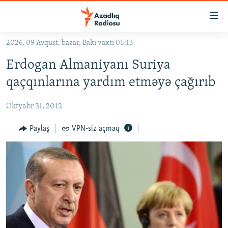
Keçid
linkləri
Əsas
2026, 09 Avqust, bazar, Bakı vaxtı 05:13
məzmuna
GÜNDƏM
Erdogan Almaniyanı Suriya
qayıt
#İZAHLA
Əsas
qaçqınlarına yardım etməyə çağırıb
KORRUPSIOMETR
naviqasiyaya
qayıt
Oktyabr 31, 2012
#ƏSLINDƏ
Axtarışa
FƏRQƏ BAX
Paylaş
VPN-siz açmaq
keç
QANUNI DOĞRU
ARAŞDIRMA
MULTIMEDIA
RADIO ARXIV
VIDEO
HAQQIMIZDA
FOTOQALEREYA
OXU ZALI